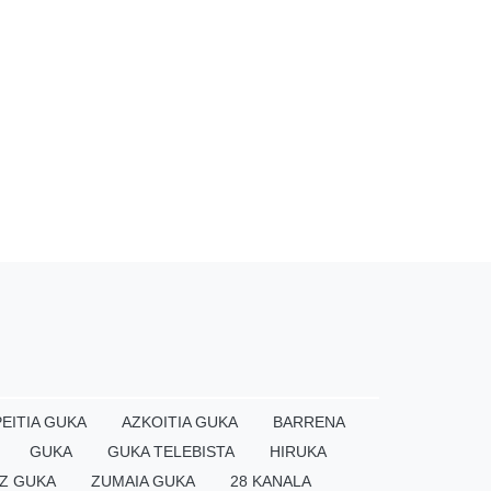
EITIA GUKA
AZKOITIA GUKA
BARRENA
GUKA
GUKA TELEBISTA
HIRUKA
Z GUKA
ZUMAIA GUKA
28 KANALA