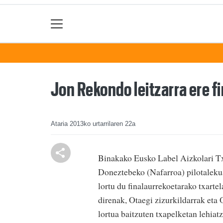
Jon Rekondo leitzarra ere f
Ataria
2013ko urtarrilaren 22a
Binakako Eusko Label Aizkolari T
Doneztebeko (Nafarroa) pilotalekua
lortu du finalaurrekoetarako txarte
direnak, Otaegi zizurkildarrak eta 
lortua baitzuten txapelketan lehiatz