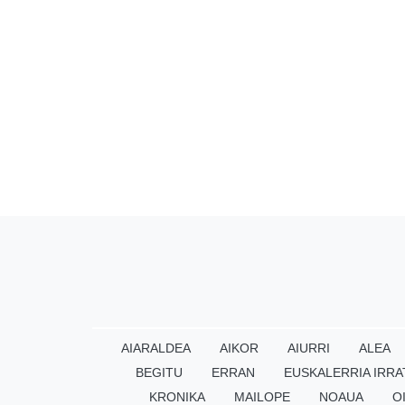
AIARALDEA
AIKOR
AIURRI
ALEA
BEGITU
ERRAN
EUSKALERRIA IRRA
KRONIKA
MAILOPE
NOAUA
O