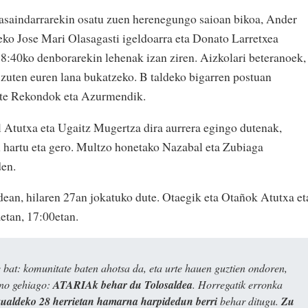
saindarrarekin osatu zuen herenegungo saioan bikoa, Ander
deko Jose Mari Olasagasti igeldoarra eta Donato Larretxea
 18:40ko denborarekin lehenak izan ziren. Aizkolari beteranoek,
 zuten euren lana bukatzeko. B taldeko bigarren postuan
dute Rekondok eta Azurmendik.
 Atutxa eta Ugaitz Mugertza dira aurrera egingo dutenak,
 hartu eta gero. Multzo honetako Nazabal eta Zubiaga
den.
ean, hilaren 27an jokatuko dute. Otaegik eta Otañok Atutxa et
etan, 17:00etan.
bat: komunitate baten ahotsa da, eta urte hauen guztien ondoren,
ino gehiago:
ATARIAk behar du Tolosaldea
. Horregatik erronka
kualdeko 28 herrietan hamarna harpidedun berri
behar ditugu.
Zu