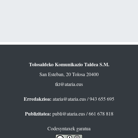
Tolosaldeko Komunikazio Taldea S.M.
San Esteban, 20 Tolosa 20400
tkt@ataria.eus
Erredakzioa:
ataria@ataria.eus
/ 943 655 695
Publizitatea:
publi@ataria.eus
/ 661 678 818
Codesyntaxek garatua