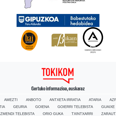
Gertuko informazioa, euskaraz
AMEZTI
ANBOTO
ANTXETA IRRATIA
ATARIA
AZP
TIA
GEURIA
GOIENA
GOIERRI TELEBISTA
GUAIXE
IZMENDI TELEBISTA
ORIO GUKA
TXINTXARRI
ZARAUT