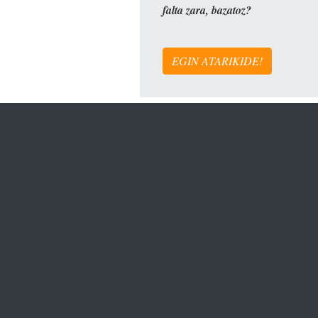
falta zara, bazatoz?
EGIN ATARIKIDE!