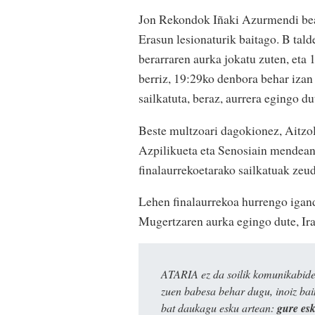
Jon Rekondok Iñaki Azurmendi bea
Erasun lesionaturik baitago. B tal
berarraren aurka jokatu zuten, eta
berriz, 19:29ko denbora behar izan
sailkatuta, beraz, aurrera egingo 
Beste multzoari dagokionez, Aitzol
Azpilikueta eta Senosiain mendean
finalaurrekoetarako sailkatuak zeu
Lehen finalaurrekoa hurrengo igand
Mugertzaren aurka egingo dute, Ira
ATARIA ez da soilik komunikabide 
zuen babesa behar dugu, inoiz ba
bat daukagu esku artean:
gure es