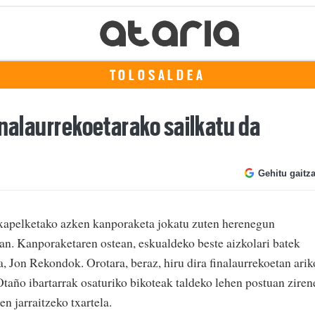
TOLOSALDEA
inalaurrekoetarako sailkatu da
Gehitu gaitz
xapelketako azken kanporaketa jokatu zuten herenegun
n. Kanporaketaren ostean, eskualdeko beste aizkolari batek
la, Jon Rekondok. Orotara, beraz, hiru dira finalaurrekoetan arik
Otaño ibartarrak osaturiko bikoteak taldeko lehen postuan ziren
en jarraitzeko txartela.