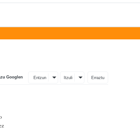
azu Googlen
Entzun
Itzuli
Erraztu
o
ez