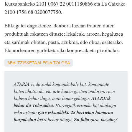
Kutxabankeko 2101 0067 22 0011180866 eta La Caixako
2100 1758 68 0200077750.
Elikagaiei dagokienez, denbora luzean irauten duten
produktuak eskatzen dituzte; lekaleak, arroza, hegaluzea
eta sardinak oliotan, pasta, azukrea, edo olioa, esaterako.
Eta norberaren garbiketarako konpresak eta pixoihalak.
ABALTZISKETA
ALEGIA
TOLOSA
ATARIA ez da soilik komunikabide bat: komunitate
baten ahotsa da, eta urte hauen guztien ondoren, zuen
babesa behar dugu, inoiz baino gehiago:
ATARIAk
behar du Tolosaldea
. Horregatik erronka bat daukagu
esku artean:
gure eskualdeko 28 herrietan hamarna
harpidedun berri
behar ditugu.
Zu falta zara, bazatoz?