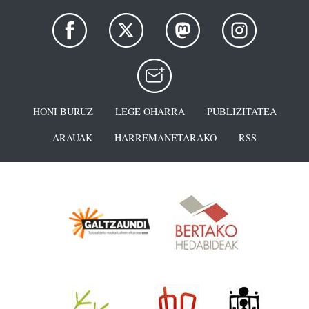
HONI BURUZ
LEGE OHARRA
PUBLIZITATEA
ARAUAK
HARREMANETARAKO
RSS