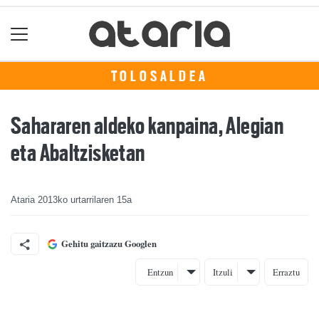
TOLOSALDEA
Sahararen aldeko kanpaina, Alegian
eta Abaltzisketan
Ataria
2013ko urtarrilaren 15a
Gehitu gaitzazu Googlen
Entzun
Itzuli
Erraztu