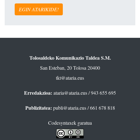
EGIN ATARIKIDE!
Tolosaldeko Komunikazio Taldea S.M.
San Esteban, 20 Tolosa 20400
tkt@ataria.eus
Erredakzioa:
ataria@ataria.eus
/ 943 655 695
Publizitatea:
publi@ataria.eus
/ 661 678 818
Codesyntaxek garatua