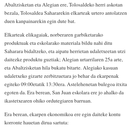
Abaltzisketan eta Alegian ere, Tolosaldeko herri askotan
bezala, Tolosaldea Sahararekin elkarteak urtero antolatzen
duen kanpainarekin egin dute bat.
Elkarteak elikagaiak, norberaren garbiketarako
produktuak eta eskolarako materiala bildu nahi ditu
Saharara bidaltzeko, eta aipatu herrietan udaletxeetan utzi
daitezke produktu guztiak; Alegian urtarrilaren 25a arte,
eta Abaltzisketan hila bukatu bitarte. Alegiako kasuan
udaletxeko gizarte zerbitzuetara jo behar da ekarpenak
egiteko 09:00etatik 13:30era. Astelehenetan bulegoa itxita
egoten da. Era berean, San Juan eskolara ere jo ahalko da
ikastetxearen ohiko ordutegiaren barruan.
Era berean, ekarpen ekonomikoa ere egin daiteke kontu
korronte hauetan dirua sartuta: