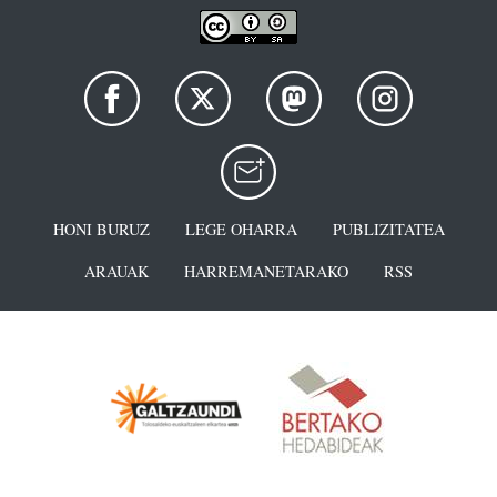
HONI BURUZ
LEGE OHARRA
PUBLIZITATEA
ARAUAK
HARREMANETARAKO
RSS