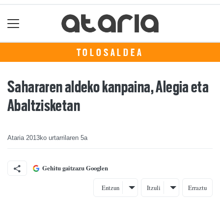
TOLOSALDEA
Sahararen aldeko kanpaina, Alegia eta
Abaltzisketan
Ataria
2013ko urtarrilaren 5a
Gehitu gaitzazu Googlen
Entzun
Itzuli
Erraztu