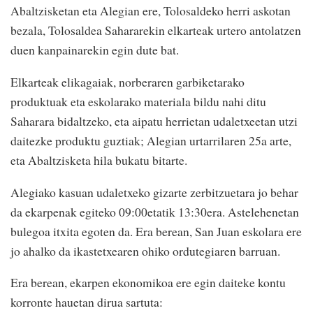
Abaltzisketan eta Alegian ere, Tolosaldeko herri askotan
bezala, Tolosaldea Sahararekin elkarteak urtero antolatzen
duen kanpainarekin egin dute bat.
Elkarteak elikagaiak, norberaren garbiketarako
produktuak eta eskolarako materiala bildu nahi ditu
Saharara bidaltzeko, eta aipatu herrietan udaletxeetan utzi
daitezke produktu guztiak; Alegian urtarrilaren 25a arte,
eta Abaltzisketa hila bukatu bitarte.
Alegiako kasuan udaletxeko gizarte zerbitzuetara jo behar
da ekarpenak egiteko 09:00etatik 13:30era. Astelehenetan
bulegoa itxita egoten da. Era berean, San Juan eskolara ere
jo ahalko da ikastetxearen ohiko ordutegiaren barruan.
Era berean, ekarpen ekonomikoa ere egin daiteke kontu
korronte hauetan dirua sartuta: