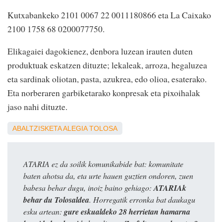
Kutxabankeko 2101 0067 22 0011180866 eta La Caixako
2100 1758 68 0200077750.
Elikagaiei dagokienez, denbora luzean irauten duten
produktuak eskatzen dituzte; lekaleak, arroza, hegaluzea
eta sardinak oliotan, pasta, azukrea, edo olioa, esaterako.
Eta norberaren garbiketarako konpresak eta pixoihalak
jaso nahi dituzte.
ABALTZISKETA
ALEGIA
TOLOSA
ATARIA ez da soilik komunikabide bat: komunitate
baten ahotsa da, eta urte hauen guztien ondoren, zuen
babesa behar dugu, inoiz baino gehiago:
ATARIAk
behar du Tolosaldea
. Horregatik erronka bat daukagu
esku artean:
gure eskualdeko 28 herrietan hamarna