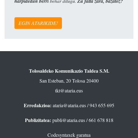
harpidedun berri
behar ditugu.
Zu falta zara, bazatoz?
EGIN ATARIKIDE!
Tolosaldeko Komunikazio Taldea S.M.
San Esteban, 20 Tolosa 20400
tkt@ataria.eus
Erredakzioa:
ataria@ataria.eus
/ 943 655 695
Publizitatea:
publi@ataria.eus
/ 661 678 818
Codesyntaxek garatua