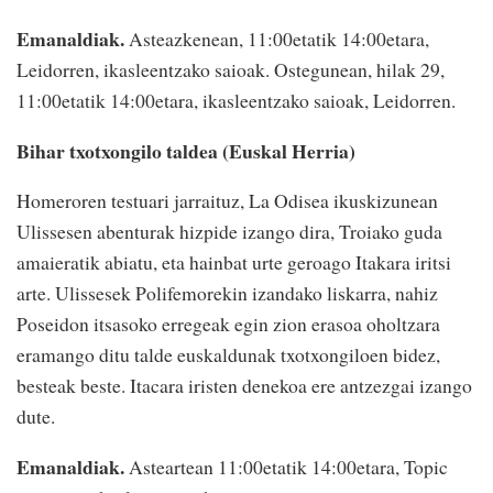
Emanaldiak.
Asteazkenean, 11:00etatik 14:00etara,
Leidorren, ikasleentzako saioak. Ostegunean, hilak 29,
11:00etatik 14:00etara, ikasleentzako saioak, Leidorren.
Bihar txotxongilo taldea (Euskal Herria)
Homeroren testuari jarraituz, La Odisea ikuskizunean
Ulissesen abenturak hizpide izango dira, Troiako guda
amaieratik abiatu, eta hainbat urte geroago Itakara iritsi
arte. Ulissesek Polifemorekin izandako liskarra, nahiz
Poseidon itsasoko erregeak egin zion erasoa oholtzara
eramango ditu talde euskaldunak txotxongiloen bidez,
besteak beste. Itacara iristen denekoa ere antzezgai izango
dute.
Emanaldiak.
Asteartean 11:00etatik 14:00etara, Topic