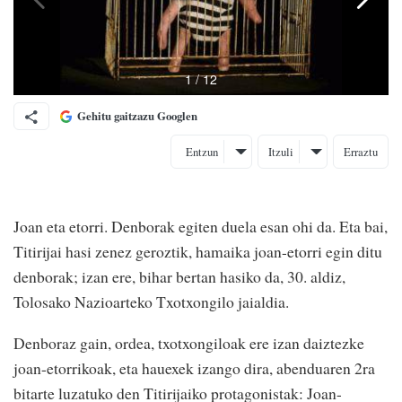
Gehitu gaitzazu Googlen
Entzun
Itzuli
Erraztu
Joan eta etorri. Denborak egiten duela esan ohi da. Eta bai,
Titirijai hasi zenez geroztik, hamaika joan-etorri egin ditu
denborak; izan ere, bihar bertan hasiko da, 30. aldiz,
Tolosako Nazioarteko Txotxongilo jaialdia.
Denboraz gain, ordea, txotxongiloak ere izan daiztezke
joan-etorrikoak, eta hauexek izango dira, abenduaren 2ra
bitarte luzatuko den Titirijaiko protagonistak: Joan-