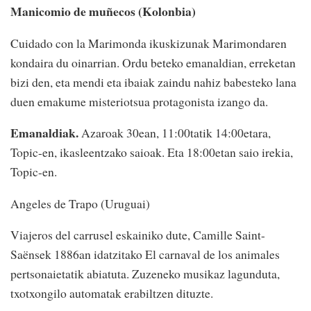
Manicomio de muñecos (Kolonbia)
Cuidado con la Marimonda ikuskizunak Marimondaren
kondaira du oinarrian. Ordu beteko emanaldian, erreketan
bizi den, eta mendi eta ibaiak zaindu nahiz babesteko lana
duen emakume misteriotsua protagonista izango da.
Emanaldiak.
Azaroak 30ean, 11:00tatik 14:00etara,
Topic-en, ikasleentzako saioak. Eta 18:00etan saio irekia,
Topic-en.
Angeles de Trapo (Uruguai)
Viajeros del carrusel eskainiko dute, Camille Saint-
Saënsek 1886an idatzitako El carnaval de los animales
pertsonaietatik abiatuta. Zuzeneko musikaz lagunduta,
txotxongilo automatak erabiltzen dituzte.