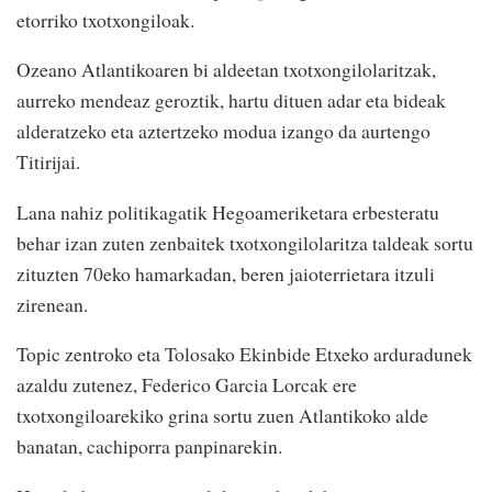
etorriko txotxongiloak.
Ozeano Atlantikoaren bi aldeetan txotxongilolaritzak,
aurreko mendeaz geroztik, hartu dituen adar eta bideak
alderatzeko eta aztertzeko modua izango da aurtengo
Titirijai.
Lana nahiz politikagatik Hegoameriketara erbesteratu
behar izan zuten zenbaitek txotxongilolaritza taldeak sortu
zituzten 70eko hamarkadan, beren jaioterrietara itzuli
zirenean.
Topic zentroko eta Tolosako Ekinbide Etxeko arduradunek
azaldu zutenez, Federico Garcia Lorcak ere
txotxongiloarekiko grina sortu zuen Atlantikoko alde
banatan, cachiporra panpinarekin.