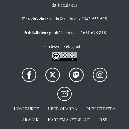
tkt@ataria.eus
Erredakzioa:
ataria@ataria.eus
/ 943 655 695
Publizitatea:
publi@ataria.eus
/ 661 678 818
Codesyntaxek garatua
HONI BURUZ
LEGE OHARRA
PUBLIZITATEA
ARAUAK
HARREMANETARAKO
RSS