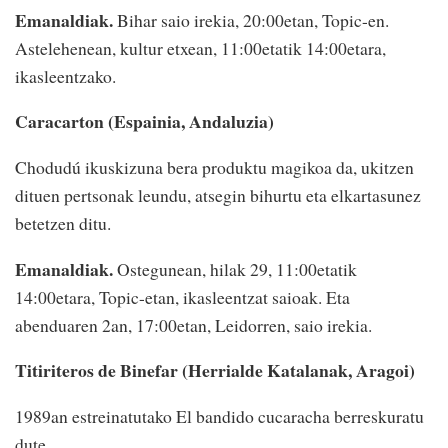
Emanaldiak.
Bihar saio irekia, 20:00etan, Topic-en.
Astelehenean, kultur etxean, 11:00etatik 14:00etara,
ikasleentzako.
Caracarton (Espainia, Andaluzia)
Chodudú ikuskizuna bera produktu magikoa da, ukitzen
dituen pertsonak leundu, atsegin bihurtu eta elkartasunez
betetzen ditu.
Emanaldiak.
Ostegunean, hilak 29, 11:00etatik
14:00etara, Topic-etan, ikasleentzat saioak. Eta
abenduaren 2an, 17:00etan, Leidorren, saio irekia.
Titiriteros de Binefar (Herrialde Katalanak, Aragoi)
1989an estreinatutako El bandido cucaracha berreskuratu
dute.