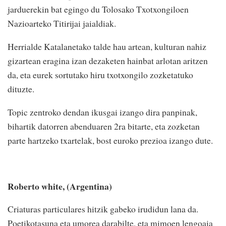
jarduerekin bat egingo du Tolosako Txotxongiloen
Nazioarteko Titirijai jaialdiak.
Herrialde Katalanetako talde hau artean, kulturan nahiz
gizartean eragina izan dezaketen hainbat arlotan aritzen
da, eta eurek sortutako hiru txotxongilo zozketatuko
dituzte.
Topic zentroko dendan ikusgai izango dira panpinak,
bihartik datorren abenduaren 2ra bitarte, eta zozketan
parte hartzeko txartelak, bost euroko prezioa izango dute.
Roberto white, (Argentina)
Criaturas particulares hitzik gabeko irudidun lana da.
Poetikotasuna eta umorea darabilte, eta mimoen lengoaia