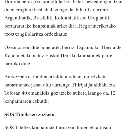
Horrela beraz, txotxongilolaritza batek bestearengan izan
duen eragina ikusi ahal izango da, bihartik aurrera.
Argentinatik, Brasildik, Kolonbiatik eta Uruguaitik
bertaratutako konpainiak ariko dira, Hegoameriketako
txoxtxongilolaritza ordezkatuz.
Ozeanoaren alde honetatik, berriz, Espainiako, Herrialde
Katalanetako nahiz Euskal Herriko konpainiek parte
hartuko dute.
Aurkezpen ekitaldian azaldu moduan, murrizketa
nabarmenak jasan ditu aurtengo Titirijai jaialdiak, eta
Tolosan 40 emanaldiz gozatzeko aukera izango da, 12
konpainiaren eskutik.
SOS Titellesen zozketa
SOS Titelles konpainiak burutzen dituen elkartasun