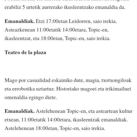
erabiliz 5 urtetik aurrerako ikusleentzako emanaldia da.
Emanaldiak.
Etzi 17:00etan Leidorren, saio irekia.
Asteazkenean 11:00etatik 14:00etara, Topic-en,
ikasleentzat, eta 18:00etan, Topic-en, saio irekia.
Teatro de la plaza
Mago por casualidad eskainiko dute, magia, txotxongiloak
eta errobotika uztartuz. Historiako magoei eta trikimailuei
omenaldia egingo diete.
Emanaldiak.
Astelehenean Topic-en, eta asteartean kultur
etxean, 11:00etatik 14:00etara, ikasleentzak emanaldiak.
Astelehenean 18:00etan, Topic-en, saio irekia.