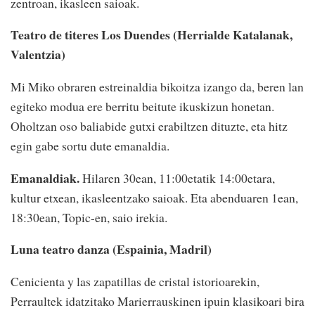
zentroan, ikasleen saioak.
Teatro de titeres Los Duendes (Herrialde Katalanak,
Valentzia)
Mi Miko obraren estreinaldia bikoitza izango da, beren lan
egiteko modua ere berritu beitute ikuskizun honetan.
Oholtzan oso baliabide gutxi erabiltzen dituzte, eta hitz
egin gabe sortu dute emanaldia.
Emanaldiak.
Hilaren 30ean, 11:00etatik 14:00etara,
kultur etxean, ikasleentzako saioak. Eta abenduaren 1ean,
18:30ean, Topic-en, saio irekia.
Luna teatro danza (Espainia, Madril)
Cenicienta y las zapatillas de cristal istorioarekin,
Perraultek idatzitako Marierrauskinen ipuin klasikoari bira