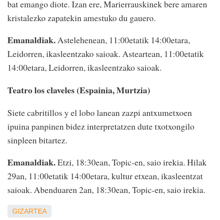
bat emango diote. Izan ere, Marierrauskinek bere amaren
kristalezko zapatekin amestuko du gauero.
Emanaldiak.
Astelehenean, 11:00etatik 14:00etara,
Leidorren, ikasleentzako saioak. Asteartean, 11:00etatik
14:00etara, Leidorren, ikasleentzako saioak.
Teatro los claveles (Espainia, Murtzia)
Siete cabritillos y el lobo lanean zazpi antxumetxoen
ipuina panpinen bidez interpretatzen dute txotxongilo
sinpleen bitartez.
Emanaldiak.
Etzi, 18:30ean, Topic-en, saio irekia. Hilak
29an, 11:00etatik 14:00etara, kultur etxean, ikasleentzat
saioak. Abenduaren 2an, 18:30ean, Topic-en, saio irekia.
GIZARTEA