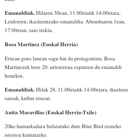
Emanaldiak.
Hilaren 30ean, 11:00etatik 14:00etara,
Leidorren, ikasleentzako emanaldia. Abenduaren 1ean,
17:00etan, saio irekia.
Rosa Martinez (Euskal Herria)
Etxean goxo lanean sagu bat da protagonista. Rosa
Martinezek bere 20. urteurrena ospatzen du emanaldi
honekin.
Emanaldiak.
Hilak 28, 11:00etatik 14:00etara, ikasleen
saioak, kultur etxean.
Anita Maravillas (Euskal Herria-Txile)
20ko hamarkadara bidaiatuko dute Blue Bird izeneko
istorioa kontatzeko.