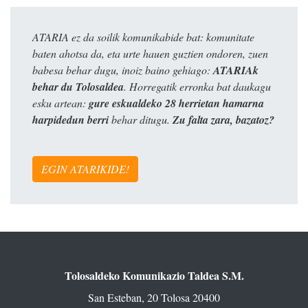
ATARIA ez da soilik komunikabide bat: komunitate
baten ahotsa da, eta urte hauen guztien ondoren, zuen
babesa behar dugu, inoiz baino gehiago:
ATARIAk
behar du Tolosaldea
. Horregatik erronka bat daukagu
esku artean:
gure eskualdeko 28 herrietan hamarna
harpidedun berri
behar ditugu.
Zu falta zara, bazatoz?
EGIN ATARIKIDE!
Tolosaldeko Komunikazio Taldea S.M.
San Esteban, 20 Tolosa 20400