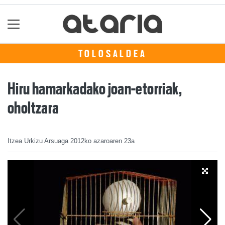
TOLOSALDEA
Hiru hamarkadako joan-etorriak,
oholtzara
Itzea Urkizu Arsuaga
2012ko azaroaren 23a