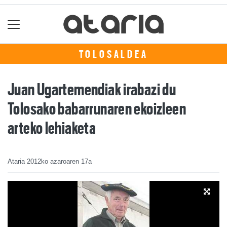
TOLOSALDEA
Juan Ugartemendiak irabazi du
Tolosako babarrunaren ekoizleen
arteko lehiaketa
Ataria
2012ko azaroaren 17a