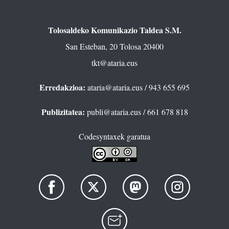
Tolosaldeko Komunikazio Taldea S.M.
San Esteban, 20 Tolosa 20400
tkt@ataria.eus
Erredakzioa:
ataria@ataria.eus
/ 943 655 695
Publizitatea:
publi@ataria.eus
/ 661 678 818
Codesyntaxek garatua