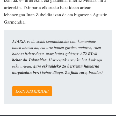
urterekin. Txinparta elkarteko bazkideen artean,
lehenengoa Juan Zubeldia izan da eta bigarrena Agustin
Garmendia.
ATARIA ez da soilik komunikabide bat: komunitate
baten ahotsa da, eta urte hauen guztien ondoren, zuen
babesa behar dugu, inoiz baino gehiago:
ATARIAk
behar du Tolosaldea
. Horregatik erronka bat daukagu
esku artean:
gure eskualdeko 28 herrietan hamarna
harpidedun berri
behar ditugu.
Zu falta zara, bazatoz?
EGIN ATARIKIDE!