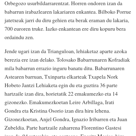
Orbegozo usurbildarrarentzat. Horren ondoren izan da
babarrun irabazlearen lakariaren enkantea. Bilboko Porrue
jatetxeak jarri du diru gehien eta berak eraman du lakaria,
700 euroren truke. Iazko enkantean ere diru kopuru bera
ordaindu zen.
Jende ugari izan da Trianguloan, lehiaketaz aparte azoka
berezia ere izan delako. Tolosako Babarrunaren Kofradiak
mila babarrun errazio inguru banatu ditu. Babarrunaren
Astearen barruan, Txinparta elkarteak Txapela Nork
Hobeto Jantzi Lehiaketa egin du eta guztira 36 parte
hartzaile izan dira, horietatik 22 emakumezko eta 14
gizonezko. Emakumezkoetan Leire Arbillaga, Irati
Gondra eta Kristina Osorio izan dira hiru lehena.
Gizonezkoetan, Anjel Gondra, Ignazio Iribarren eta Juan
Zubeldia. Parte hartzaile zaharrena Florentino Gastesi
izan da, 94 urterekin, eta gazteena, Eneritz Mesias, hiru