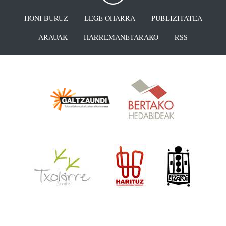
HONI BURUZ
LEGE OHARRA
PUBLIZITATEA
ARAUAK
HARREMANETARAKO
RSS