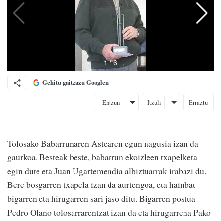
Gehitu gaitzazu Googlen
Entzun
Itzuli
Erraztu
Tolosako Babarrunaren Astearen egun nagusia izan da
gaurkoa. Besteak beste, babarrun ekoizleen txapelketa
egin dute eta Juan Ugartemendia albiztuarrak irabazi du.
Bere bosgarren txapela izan da aurtengoa, eta hainbat
bigarren eta hirugarren sari jaso ditu. Bigarren postua
Pedro Olano tolosarrarentzat izan da eta hirugarrena Pako