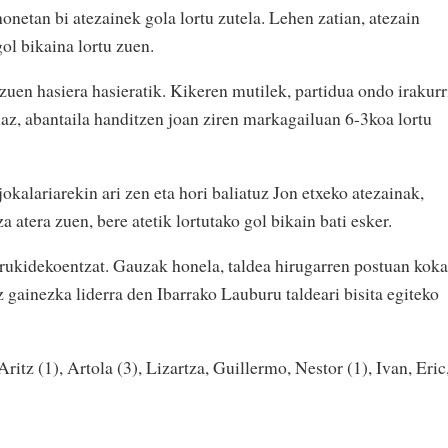
onetan bi atezainek gola lortu zutela. Lehen zatian, atezain
gol bikaina lortu zuen.
 zuen hasiera hasieratik. Kikeren mutilek, partidua ondo irakurr
naz, abantaila handitzen joan ziren markagailuan 6-3koa lortu
okalariarekin ari zen eta hori baliatuz Jon etxeko atezainak,
a atera zuen, bere atetik lortutako gol bikain bati esker.
rukidekoentzat. Gauzak honela, taldea hirugarren postuan koka
z gainezka liderra den Ibarrako Lauburu taldeari bisita egiteko
 Aritz (1), Artola (3), Lizartza, Guillermo, Nestor (1), Ivan, Eri