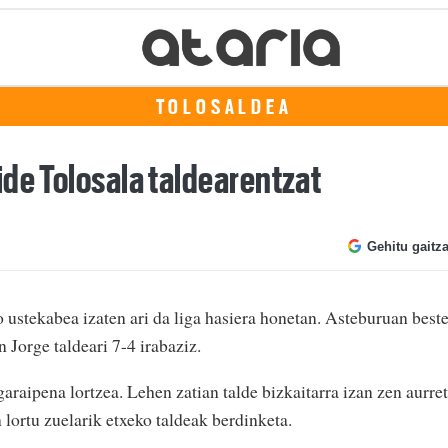
TOLOSALDEA
ide Tolosala taldearentzat
Gehitu gaitz
 ustekabea izaten ari da liga hasiera honetan. Asteburuan best
 Jorge taldeari 7-4 irabaziz.
garaipena lortzea. Lehen zatian talde bizkaitarra izan zen aurre
 lortu zuelarik etxeko taldeak berdinketa.