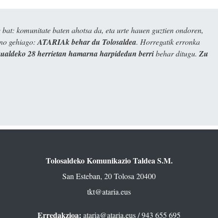
bat: komunitate baten ahotsa da, eta urte hauen guztien ondoren,
ino gehiago:
ATARIAk behar du Tolosaldea
. Horregatik erronka
kualdeko 28 herrietan hamarna harpidedun berri
behar ditugu.
Zu
Tolosaldeko Komunikazio Taldea S.M.
San Esteban, 20 Tolosa 20400
tkt@ataria.eus
Erredakzioa:
ataria@ataria.eus
/ 943 655 695