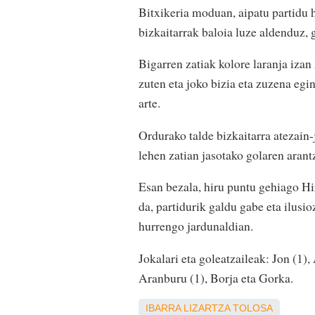
Bitxikeria moduan, aipatu partidu h
bizkaitarrak baloia luze aldenduz, 
Bigarren zatiak kolore laranja izan
zuten eta joko bizia eta zuzena egi
arte.
Ordurako talde bizkaitarra atezain-j
lehen zatian jasotako golaren arantz
Esan bezala, hiru puntu gehiago Hi
da, partidurik galdu gabe eta ilusio
hurrengo jardunaldian.
Jokalari eta goleatzaileak: Jon (1),
Aranburu (1), Borja eta Gorka.
IBARRA
LIZARTZA
TOLOSA