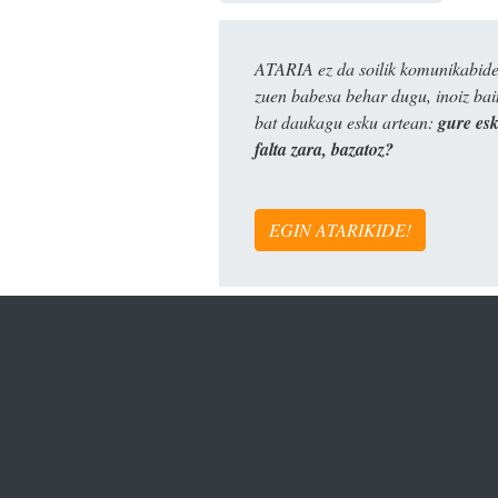
ATARIA ez da soilik komunikabide 
zuen babesa behar dugu, inoiz ba
bat daukagu esku artean:
gure es
falta zara, bazatoz?
EGIN ATARIKIDE!