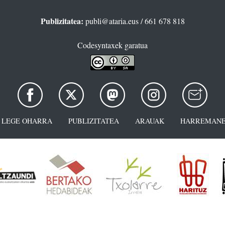
Publizitatea:
publi@ataria.eus
/ 661 678 818
Codesyntaxek garatua
LEGE OHARRA
PUBLIZITATEA
ARAUAK
HARREMANE