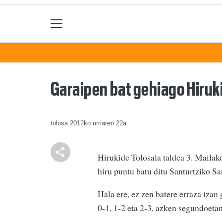
Garaipen bat gehiago Hiruk
tolosa
2012ko urriaren 22a
Hirukide Tolosala taldea 3. Mailako
hiru puntu batu ditu Santurtziko San
Hala ere, ez zen batere erraza izan 
0-1, 1-2 eta 2-3, azken segundoetan