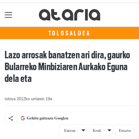
TOLOSALDEA
Lazo arrosak banatzen ari dira, gaurko
Bularreko Minbiziaren Aurkako Eguna
dela eta
tolosa
2012ko urriaren 19a
Gehitu gaitzazu Googlen
Entzun
Itzuli
Erraztu