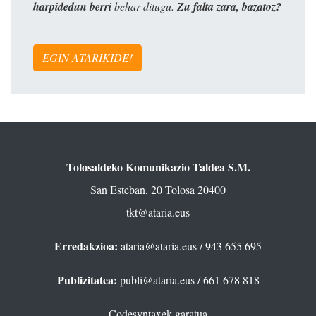
harpidedun berri
behar ditugu.
Zu falta zara, bazatoz?
EGIN ATARIKIDE!
Tolosaldeko Komunikazio Taldea S.M.
San Esteban, 20 Tolosa 20400
tkt@ataria.eus
Erredakzioa:
ataria@ataria.eus
/ 943 655 695
Publizitatea:
publi@ataria.eus
/ 661 678 818
Codesyntaxek garatua