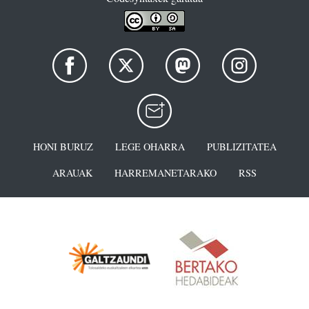
HONI BURUZ
LEGE OHARRA
PUBLIZITATEA
ARAUAK
HARREMANETARAKO
RSS