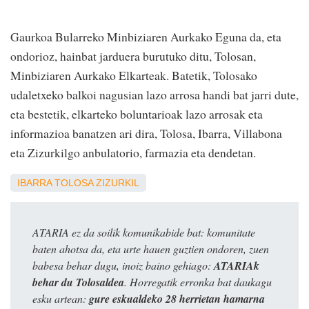
Gaurkoa Bularreko Minbiziaren Aurkako Eguna da, eta
ondorioz, hainbat jarduera burutuko ditu, Tolosan,
Minbiziaren Aurkako Elkarteak. Batetik, Tolosako
udaletxeko balkoi nagusian lazo arrosa handi bat jarri dute,
eta bestetik, elkarteko boluntarioak lazo arrosak eta
informazioa banatzen ari dira, Tolosa, Ibarra, Villabona
eta Zizurkilgo anbulatorio, farmazia eta dendetan.
IBARRA
TOLOSA
ZIZURKIL
ATARIA ez da soilik komunikabide bat: komunitate
baten ahotsa da, eta urte hauen guztien ondoren, zuen
babesa behar dugu, inoiz baino gehiago:
ATARIAk
behar du Tolosaldea
. Horregatik erronka bat daukagu
esku artean:
gure eskualdeko 28 herrietan hamarna