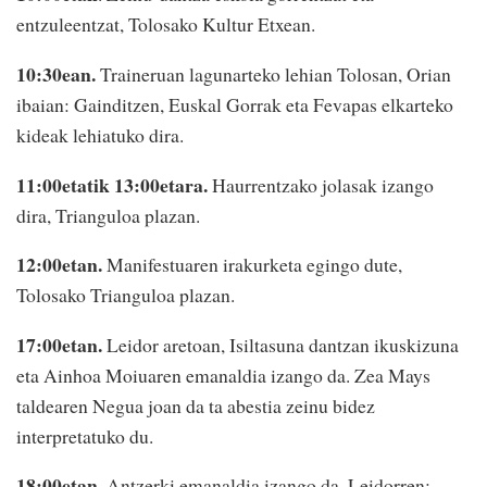
entzuleentzat, Tolosako Kultur Etxean.
10:30ean.
Traineruan lagunarteko lehian Tolosan, Orian
ibaian: Gainditzen, Euskal Gorrak eta Fevapas elkarteko
kideak lehiatuko dira.
11:00etatik 13:00etara.
Haurrentzako jolasak izango
dira, Trianguloa plazan.
12:00etan.
Manifestuaren irakurketa egingo dute,
Tolosako Trianguloa plazan.
17:00etan.
Leidor aretoan, Isiltasuna dantzan ikuskizuna
eta Ainhoa Moiuaren emanaldia izango da. Zea Mays
taldearen Negua joan da ta abestia zeinu bidez
interpretatuko du.
18:00etan.
Antzerki emanaldia izango da, Leidorren: