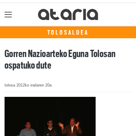
TOLOSALDEA
Gorren Nazioarteko Eguna Tolosan
ospatuko dute
tolosa
2012ko irailaren 20a