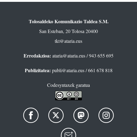
Tolosaldeko Komunikazio Taldea S.M.
San Esteban, 20 Tolosa 20400
tkt@ataria.eus
Erredakzioa:
ataria@ataria.eus
/ 943 655 695
Publizitatea:
publi@ataria.eus
/ 661 678 818
Codesyntaxek garatua