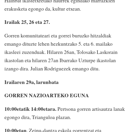
Hainbat ikastetxeetako haurrek egindako marrazkien
erakusketa egongo da, kultur etxean.
Irailak 25, 26 eta 27.
Gorren komunitateari eta gorrei buruzko hitzaldiak
emango dituzte lehen hezkuntzako 5. eta 6. mailako
ikasleei zuzenduak. Hilaren 26an, Tolosako Laskorain
ikastolan eta hilaren 27an Ibarrako Uzturpe ikastolan
izango dira. Julian Rodriguezek emango ditu.
Irailaren 29a, larunbata
GORREN NAZIOARTEKO EGUNA
10:00etatik 14:00etara.
Pertsona gorren artisautza lanak
egongo dira, Trianguloa plazan.
10:00etan
. Zeinu-dantza eskola gorrentzat eta