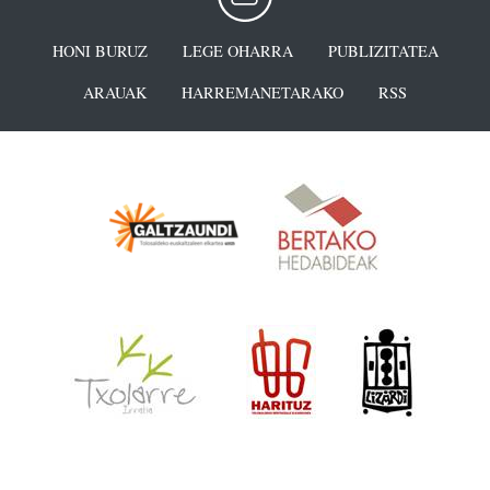
HONI BURUZ
LEGE OHARRA
PUBLIZITATEA
ARAUAK
HARREMANETARAKO
RSS