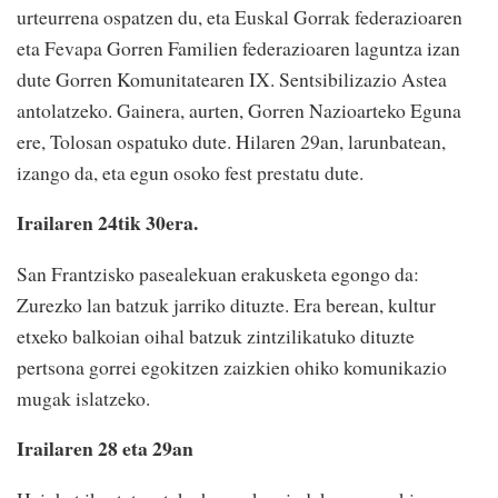
urteurrena ospatzen du, eta Euskal Gorrak federazioaren
eta Fevapa Gorren Familien federazioaren laguntza izan
dute Gorren Komunitatearen IX. Sentsibilizazio Astea
antolatzeko. Gainera, aurten, Gorren Nazioarteko Eguna
ere, Tolosan ospatuko dute. Hilaren 29an, larunbatean,
izango da, eta egun osoko fest prestatu dute.
Irailaren 24tik 30era.
San Frantzisko pasealekuan erakusketa egongo da:
Zurezko lan batzuk jarriko dituzte. Era berean, kultur
etxeko balkoian oihal batzuk zintzilikatuko dituzte
pertsona gorrei egokitzen zaizkien ohiko komunikazio
mugak islatzeko.
Irailaren 28 eta 29an