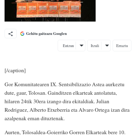
Gehitu gaitzazu Googlen
Entzun
Itzuli
Erraztu
[/caption]
Gor Komunitatearen IX. Sentsibilizazio Astea aurkeztu
dute, gaur, Tolosan. Gainditzen elkarteak antolatuta,
hilaren 24tik 30era izango dira ekitaldiak. Julian
Rodriguez, Alberto Etxeberria eta Alvaro Ortega izan dira
azalpenak eman dituztenak.
Aurten, Tolosaldea-Goierriko Gorren Elkarteak bere 10.