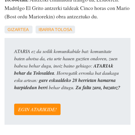
Madrilgo El Grito antzerki taldeak Cinco horas con Mario
(Bost ordu Mariorekin) obra antzeztuko du.
GIZARTEA
IBARRA
TOLOSA
ATARIA ez da soilik komunikabide bat: komunitate
baten ahotsa da, eta urte hauen guztien ondoren, zuen
babesa behar dugu, inoiz baino gehiago:
ATARIAk
behar du Tolosaldea
. Horregatik erronka bat daukagu
esku artean:
gure eskualdeko 28 herrietan hamarna
harpidedun berri
behar ditugu.
Zu falta zara, bazatoz?
EGIN ATARIKIDE!