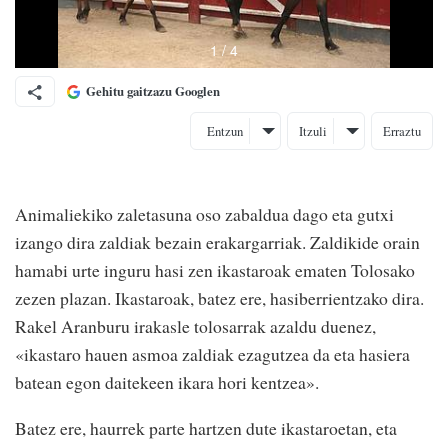
Gehitu gaitzazu Googlen
Entzun
Itzuli
Erraztu
Animaliekiko zaletasuna oso zabaldua dago eta gutxi
izango dira zaldiak bezain erakargarriak. Zaldikide orain
hamabi urte inguru hasi zen ikastaroak ematen Tolosako
zezen plazan. Ikastaroak, batez ere, hasiberrientzako dira.
Rakel Aranburu irakasle tolosarrak azaldu duenez,
«ikastaro hauen asmoa zaldiak ezagutzea da eta hasiera
batean egon daitekeen ikara hori kentzea».
Batez ere, haurrek parte hartzen dute ikastaroetan, eta