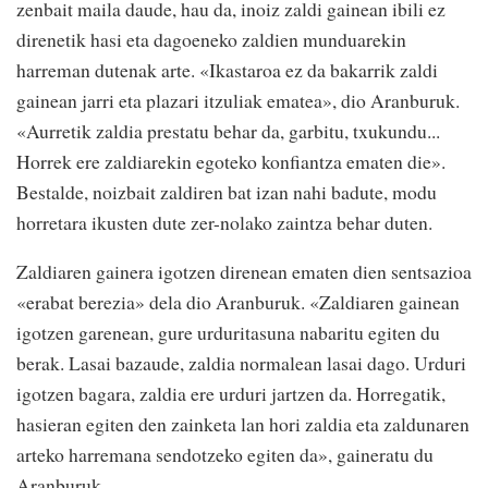
zenbait maila daude, hau da, inoiz zaldi gainean ibili ez
direnetik hasi eta dagoeneko zaldien munduarekin
harreman dutenak arte. «Ikastaroa ez da bakarrik zaldi
gainean jarri eta plazari itzuliak ematea», dio Aranburuk.
«Aurretik zaldia prestatu behar da, garbitu, txukundu...
Horrek ere zaldiarekin egoteko konfiantza ematen die».
Bestalde, noizbait zaldiren bat izan nahi badute, modu
horretara ikusten dute zer-nolako zaintza behar duten.
Zaldiaren gainera igotzen direnean ematen dien sentsazioa
«erabat berezia» dela dio Aranburuk. «Zaldiaren gainean
igotzen garenean, gure urduritasuna nabaritu egiten du
berak. Lasai bazaude, zaldia normalean lasai dago. Urduri
igotzen bagara, zaldia ere urduri jartzen da. Horregatik,
hasieran egiten den zainketa lan hori zaldia eta zaldunaren
arteko harremana sendotzeko egiten da», gaineratu du
Aranburuk.