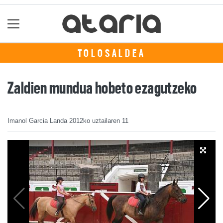
TOLOSALDEA
Zaldien mundua hobeto ezagutzeko
Imanol Garcia Landa
2012ko uztailaren 11