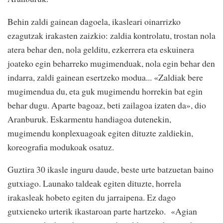
Behin zaldi gainean dagoela, ikasleari oinarrizko
ezagutzak irakasten zaizkio: zaldia kontrolatu, trostan nola
atera behar den, nola gelditu, ezkerrera eta eskuinera
joateko egin beharreko mugimenduak, nola egin behar den
indarra, zaldi gainean esertzeko modua... «Zaldiak bere
mugimendua du, eta guk mugimendu horrekin bat egin
behar dugu. Aparte bagoaz, beti zailagoa izaten da», dio
Aranburuk. Eskarmentu handiagoa dutenekin,
mugimendu konplexuagoak egiten dituzte zaldiekin,
koreografia modukoak osatuz.
Guztira 30 ikasle inguru daude, beste urte batzuetan baino
gutxiago. Launako taldeak egiten dituzte, horrela
irakasleak hobeto egiten du jarraipena. Ez dago
gutxieneko urterik ikastaroan parte hartzeko. «Agian