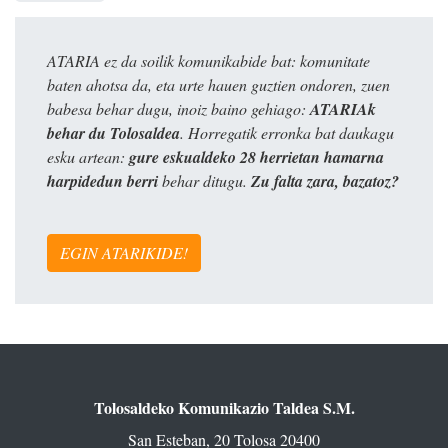
ATARIA ez da soilik komunikabide bat: komunitate
baten ahotsa da, eta urte hauen guztien ondoren, zuen
babesa behar dugu, inoiz baino gehiago:
ATARIAk
behar du Tolosaldea
. Horregatik erronka bat daukagu
esku artean:
gure eskualdeko 28 herrietan hamarna
harpidedun berri
behar ditugu.
Zu falta zara, bazatoz?
EGIN ATARIKIDE!
Tolosaldeko Komunikazio Taldea S.M.
San Esteban, 20 Tolosa 20400