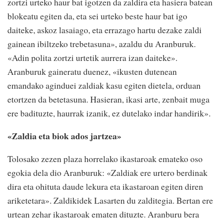
zortzi urteko haur bat igotzen da zaldira eta hasiera batean
blokeatu egiten da, eta sei urteko beste haur bat igo
daiteke, askoz lasaiago, eta errazago hartu dezake zaldi
gainean ibiltzeko trebetasuna», azaldu du Aranburuk.
«Adin polita zortzi urtetik aurrera izan daiteke».
Aranburuk gaineratu duenez, «ikusten dutenean
emandako aginduei zaldiak kasu egiten dietela, orduan
etortzen da betetasuna. Hasieran, ikasi arte, zenbait muga
ere badituzte, haurrak izanik, ez dutelako indar handirik».
«Zaldia eta biok ados jartzea»
Tolosako zezen plaza horrelako ikastaroak emateko oso
egokia dela dio Aranburuk: «Zaldiak ere urtero berdinak
dira eta ohituta daude lekura eta ikastaroan egiten diren
ariketetara». Zaldikidek Lasarten du zalditegia. Bertan ere
urtean zehar ikastaroak ematen dituzte. Aranburu bera