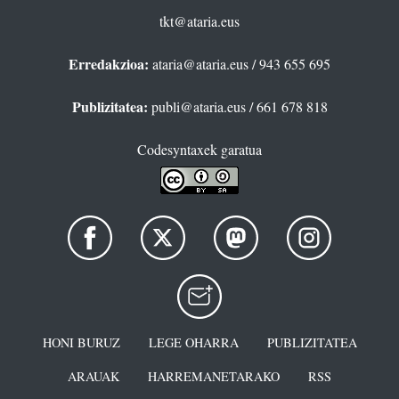
tkt@ataria.eus
Erredakzioa:
ataria@ataria.eus
/ 943 655 695
Publizitatea:
publi@ataria.eus
/ 661 678 818
Codesyntaxek garatua
HONI BURUZ
LEGE OHARRA
PUBLIZITATEA
ARAUAK
HARREMANETARAKO
RSS