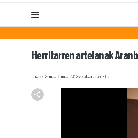
Herritarren artelanak Aran
Imanol Garcia Landa
2012ko ekainaren 21a