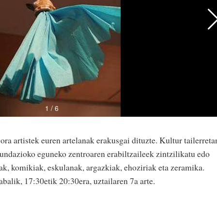
a artistek euren artelanak erakusgai dituzte. Kultur tailerreta
fundazioko eguneko zentroaren erabiltzaileek zintzilikatu edo
ak, komikiak, eskulanak, argazkiak, ehoziriak eta zeramika.
balik, 17:30etik 20:30era, uztailaren 7a arte.