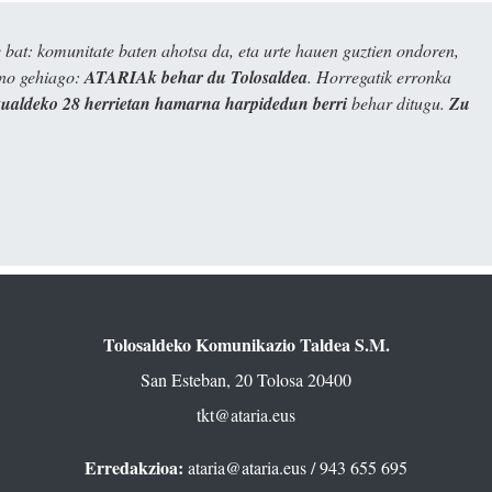
bat: komunitate baten ahotsa da, eta urte hauen guztien ondoren,
ino gehiago:
ATARIAk behar du Tolosaldea
. Horregatik erronka
kualdeko 28 herrietan hamarna harpidedun berri
behar ditugu.
Zu
Tolosaldeko Komunikazio Taldea S.M.
San Esteban, 20 Tolosa 20400
tkt@ataria.eus
Erredakzioa:
ataria@ataria.eus
/ 943 655 695