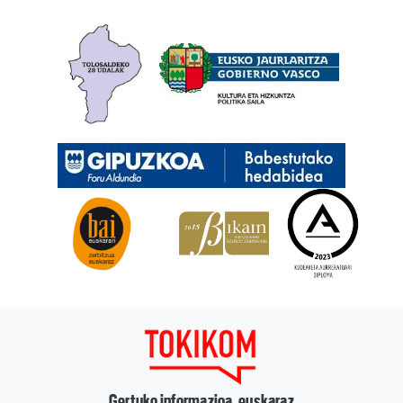
Gertuko informazioa, euskaraz