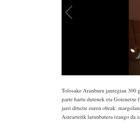
Tolosako Aranburu jauregian 300 gor
parte hartu dutenek eta Goienetxe 
jarri dituzte euren obrak: margolan
Asteartetik larunbatera izango da za