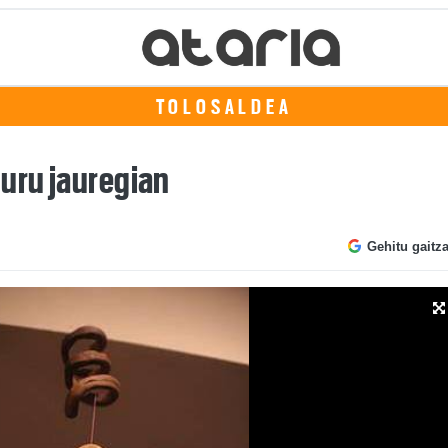
TOLOSALDEA
buru jauregian
Gehitu gaitz