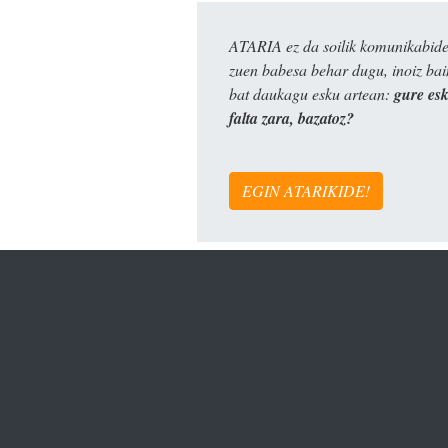
ATARIA ez da soilik komunikabide 
zuen babesa behar dugu, inoiz ba
bat daukagu esku artean:
gure es
falta zara, bazatoz?
EGIN ATARIKIDE!