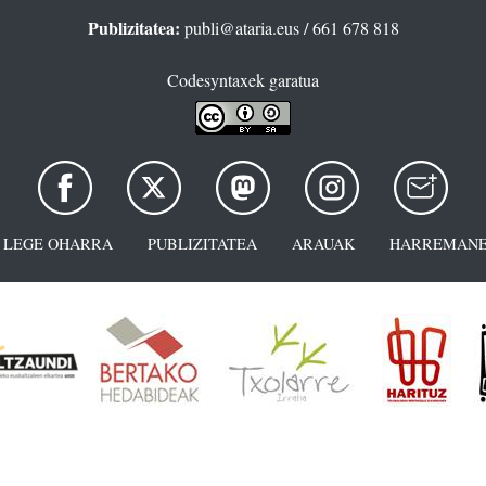
Publizitatea:
publi@ataria.eus
/ 661 678 818
Codesyntaxek garatua
LEGE OHARRA
PUBLIZITATEA
ARAUAK
HARREMANE