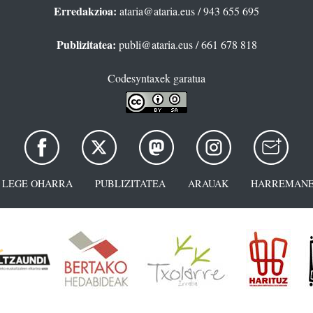
Erredakzioa:
ataria@ataria.eus
/ 943 655 695
Publizitatea:
publi@ataria.eus
/ 661 678 818
Codesyntaxek garatua
LEGE OHARRA
PUBLIZITATEA
ARAUAK
HARREMANE