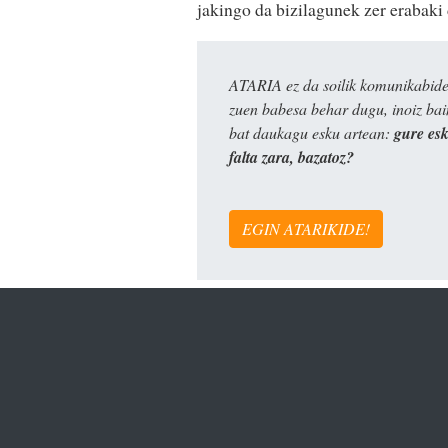
jakingo da bizilagunek zer erabaki 
ATARIA ez da soilik komunikabide 
zuen babesa behar dugu, inoiz ba
bat daukagu esku artean:
gure es
falta zara, bazatoz?
EGIN ATARIKIDE!