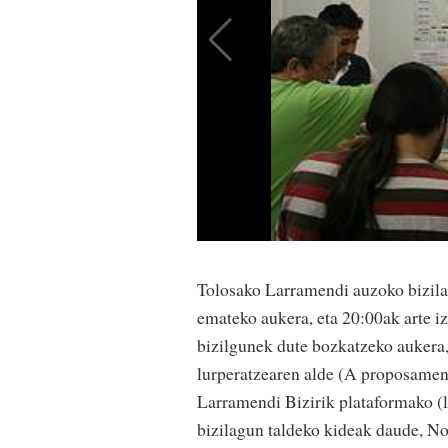
Tolosako Larramendi auzoko bizila
emateko aukera, eta 20:00ak arte i
bizilgunek dute bozkatzeko aukera, 
lurperatzearen alde (A proposamen
Larramendi Bizirik plataformako (l
bizilagun taldeko kideak daude, No