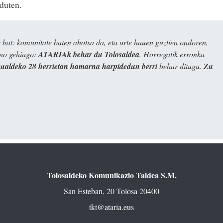
duten.
bat: komunitate baten ahotsa da, eta urte hauen guztien ondoren,
ino gehiago:
ATARIAk behar du Tolosaldea
. Horregatik erronka
kualdeko 28 herrietan hamarna harpidedun berri
behar ditugu.
Zu
Tolosaldeko Komunikazio Taldea S.M.
San Esteban, 20 Tolosa 20400
tkt@ataria.eus