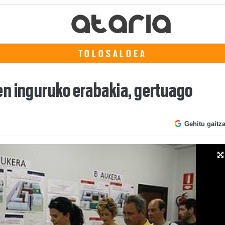
TOLOSALDEA
n inguruko erabakia, gertuago
Gehitu gaitz