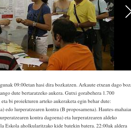
gunak 09:00etan hasi dira bozkatzen. Arkaute etxean dago boz
zango dute bertaratzeko aukera. Gutxi gorabehera 1.700
eta bi proiekturen arteko aukeraketa egin behar dute:
a) edo lurperatzearen kontra (B proposamena). Hautes-mahaia
urperatzearen kontra dagoena) eta lurperatzearen aldeko
la Eskola aholkularitzako kide batekin batera. 22:00ak aldera