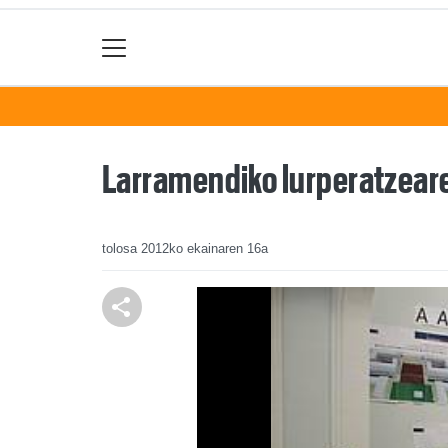
Larramendiko lurperatzeare
tolosa
2012ko ekainaren 16a