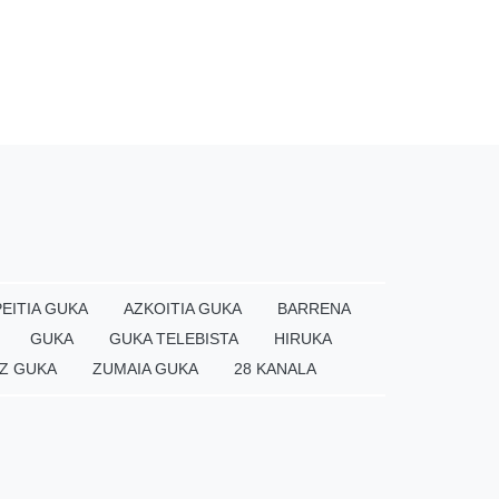
EITIA GUKA
AZKOITIA GUKA
BARRENA
GUKA
GUKA TELEBISTA
HIRUKA
Z GUKA
ZUMAIA GUKA
28 KANALA