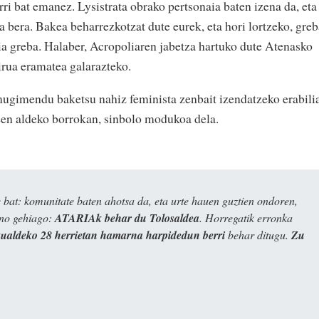
rri bat emanez. Lysistrata obrako pertsonaia baten izena da, eta
era. Bakea beharrezkotzat dute eurek, eta hori lortzeko, greb
lia greba. Halaber, Acropoliaren jabetza hartuko dute Atenasko
rua eramatea galarazteko.
mugimendu baketsu nahiz feminista zenbait izendatzeko erabili
en aldeko borrokan, sinbolo modukoa dela.
bat: komunitate baten ahotsa da, eta urte hauen guztien ondoren,
ino gehiago:
ATARIAk behar du Tolosaldea
. Horregatik erronka
kualdeko 28 herrietan hamarna harpidedun berri
behar ditugu.
Zu