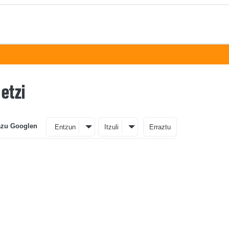
etzi
azu Googlen
Entzun
Itzuli
Erraztu