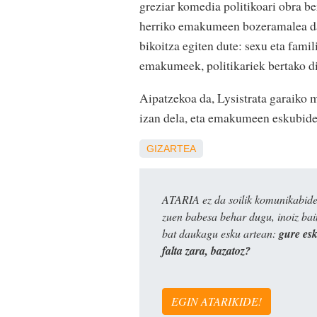
greziar komedia politikoari obra be
herriko emakumeen bozeramalea da b
bikoitza egiten dute: sexu eta fami
emakumeek, politikariek bertako di
Aipatzekoa da, Lysistrata garaiko 
izan dela, eta emakumeen eskubide
GIZARTEA
ATARIA ez da soilik komunikabide 
zuen babesa behar dugu, inoiz ba
bat daukagu esku artean:
gure es
falta zara, bazatoz?
EGIN ATARIKIDE!