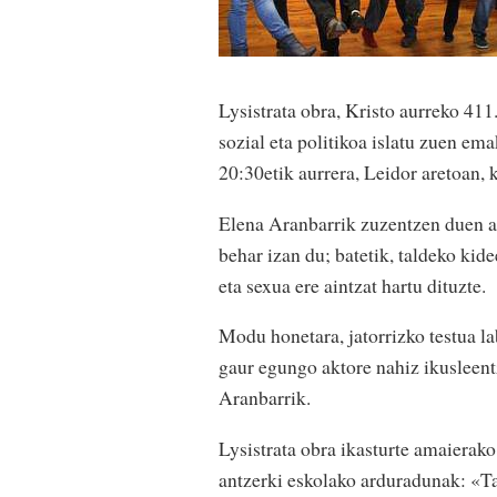
Lysistrata obra, Kristo aurreko 41
sozial eta politikoa islatu zuen em
20:30etik aurrera, Leidor aretoan, k
Elena Aranbarrik zuzentzen duen an
behar izan du; batetik, taldeko kid
eta sexua ere aintzat hartu dituzte.
Modu honetara, jatorrizko testua la
gaur egungo aktore nahiz ikusleent
Aranbarrik.
Lysistrata obra ikasturte amaierak
antzerki eskolako arduradunak: «Ta