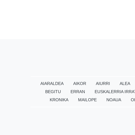
AIARALDEA
AIKOR
AIURRI
ALEA
BEGITU
ERRAN
EUSKALERRIA IRRA
KRONIKA
MAILOPE
NOAUA
O