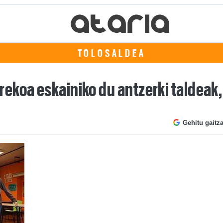
TOLOSALDEA
koa eskainiko du antzerki taldeak, 
Gehitu gaitz