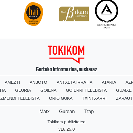
Gertuko informazioa, euskaraz
AMEZTI
ANBOTO
ANTXETA IRRATIA
ATARIA
AZP
TIA
GEURIA
GOIENA
GOIERRI TELEBISTA
GUAIXE
IZMENDI TELEBISTA
ORIO GUKA
TXINTXARRI
ZARAUT
Matx
Gurean
Ttap
Tokikom publizitatea
v16.25.0