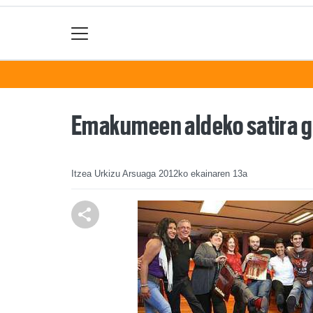
Emakumeen aldeko satira gre
Itzea Urkizu Arsuaga
2012ko ekainaren 13a