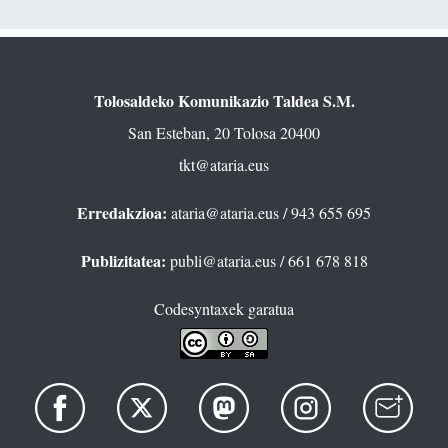
Tolosaldeko Komunikazio Taldea S.M.
San Esteban, 20 Tolosa 20400
tkt@ataria.eus
Erredakzioa:
ataria@ataria.eus
/ 943 655 695
Publizitatea:
publi@ataria.eus
/ 661 678 818
Codesyntaxek garatua