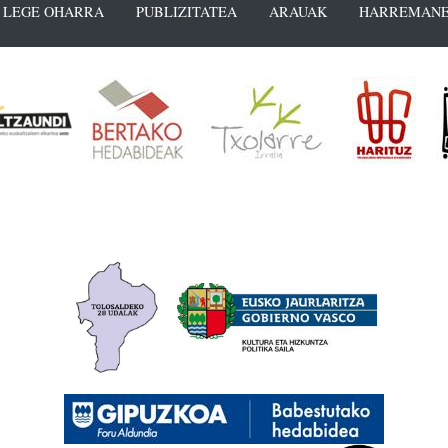
LEGE OHARRA
PUBLIZITATEA
ARAUAK
HARREMANE