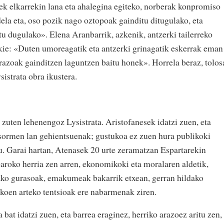
k elkarrekin lana eta ahalegina egiteko, norberak konpromiso
ela eta, oso pozik nago oztopoak gainditu ditugulako, eta
tu dugulako». Elena Aranbarrik, azkenik, antzerki tailerreko
kie: «Duten umoreagatik eta antzerki grinagatik eskerrak eman
arazoak gainditzen laguntzen baitu honek». Horrela beraz, tolos
sistrata obra ikustera.
 zuten lehenengoz Lysistrata. Aristofanesek idatzi zuen, eta
 sormen lan gehientsuenak; gustukoa ez zuen hura publikoki
au. Garai hartan, Atenasek 20 urte zeramatzan Espartarekin
paroko herria zen arren, ekonomikoki eta moralaren aldetik,
tako gurasoak, emakumeak bakarrik etxean, gerran hildako
tikoen arteko tentsioak ere nabarmenak ziren.
bat idatzi zuen, eta barrea eraginez, herriko arazoez aritu zen,