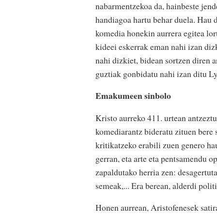
nabarmentzekoa da, hainbeste jende
handiagoa hartu behar duela. Hau d
komedia honekin aurrera egitea lor
kideei eskerrak eman nahi izan diz
nahi dizkiet, bidean sortzen diren 
guztiak gonbidatu nahi izan ditu Ly
Emakumeen sinbolo
Kristo aurreko 411. urtean antzeztu
komediarantz bideratu zituen bere
kritikatzeko erabili zuen genero h
gerran, eta arte eta pentsamendu o
zapaldutako herria zen: desagertu
semeak,... Era berean, alderdi poli
Honen aurrean, Aristofenesek satira 