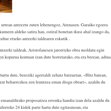
1. urtean antzeztu zuten lehenengoz, Atenasen. Garaiko egoera
akumeen aldeko satira hau, ostiral honetan ikusi ahal izango da,
ultur etxeko antzerki taldearen eskutik .
tzerki taldeak, Aristofanesen jatorrizko obra moldatu egin
een kopurua kontuan izan dute horretarako, eta era berean, adina
burtu dute, bereziki agerraldi zehatz batzuetan. «Hitz batean,
zat beharrezkoa zen leuntzea eman diogu obrari», azaldu du
o emanaldirako proposatzea erronka handia izan dela azaldu du
ilerreko 24 kidek parte hartu dute egitasmoan, eta