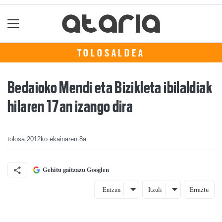
TOLOSALDEA
Bedaioko Mendi eta Bizikleta ibilaldiak
hilaren 17an izango dira
tolosa
2012ko ekainaren 8a
Gehitu gaitzazu Googlen
Entzun
Itzuli
Erraztu