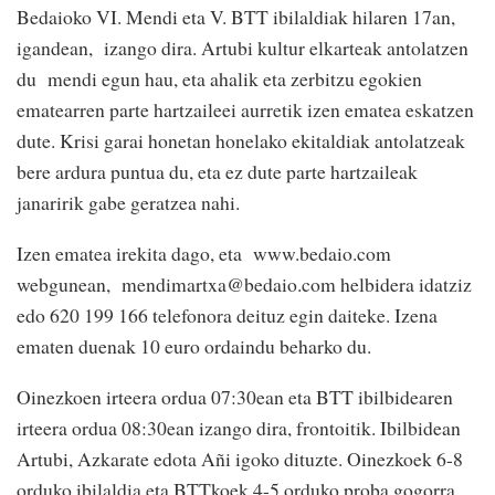
Bedaioko VI. Mendi eta V. BTT ibilaldiak hilaren 17an,
igandean, izango dira. Artubi kultur elkarteak antolatzen
du mendi egun hau, eta ahalik eta zerbitzu egokien
ematearren parte hartzaileei aurretik izen ematea eskatzen
dute. Krisi garai honetan honelako ekitaldiak antolatzeak
bere ardura puntua du, eta ez dute parte hartzaileak
janaririk gabe geratzea nahi.
Izen ematea irekita dago, eta www.bedaio.com
webgunean, mendimartxa@bedaio.com helbidera idatziz
edo 620 199 166 telefonora deituz egin daiteke. Izena
ematen duenak 10 euro ordaindu beharko du.
Oinezkoen irteera ordua 07:30ean eta BTT ibilbidearen
irteera ordua 08:30ean izango dira, frontoitik. Ibilbidean
Artubi, Azkarate edota Añi igoko dituzte. Oinezkoek 6-8
orduko ibilaldia eta BTTkoek 4-5 orduko proba gogorra