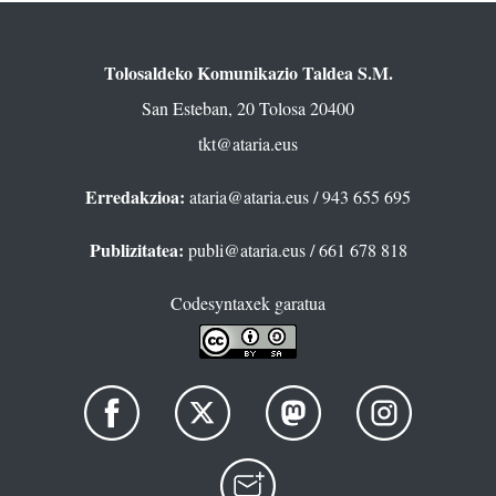
Tolosaldeko Komunikazio Taldea S.M.
San Esteban, 20 Tolosa 20400
tkt@ataria.eus
Erredakzioa:
ataria@ataria.eus
/ 943 655 695
Publizitatea:
publi@ataria.eus
/ 661 678 818
Codesyntaxek garatua