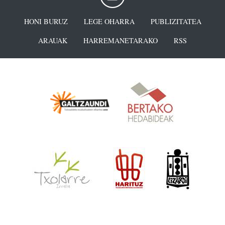
HONI BURUZ
LEGE OHARRA
PUBLIZITATEA
ARAUAK
HARREMANETARAKO
RSS