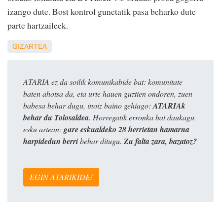
izango dute. Bost kontrol gunetatik pasa beharko dute
parte hartzaileek.
GIZARTEA
ATARIA ez da soilik komunikabide bat: komunitate
baten ahotsa da, eta urte hauen guztien ondoren, zuen
babesa behar dugu, inoiz baino gehiago:
ATARIAk
behar du Tolosaldea
. Horregatik erronka bat daukagu
esku artean:
gure eskualdeko 28 herrietan hamarna
harpidedun berri
behar ditugu.
Zu falta zara, bazatoz?
EGIN ATARIKIDE!