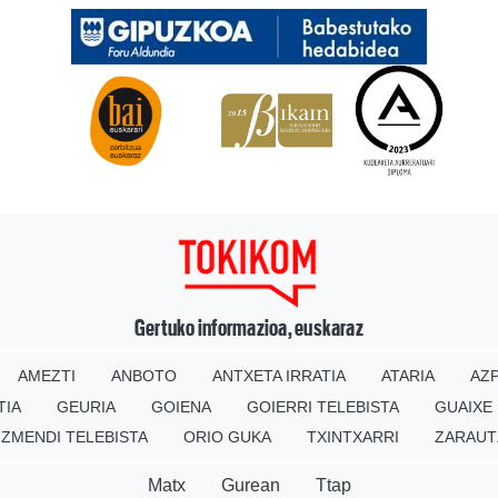
Gertuko informazioa, euskaraz
AMEZTI
ANBOTO
ANTXETA IRRATIA
ATARIA
AZP
TIA
GEURIA
GOIENA
GOIERRI TELEBISTA
GUAIXE
IZMENDI TELEBISTA
ORIO GUKA
TXINTXARRI
ZARAUT
Matx
Gurean
Ttap