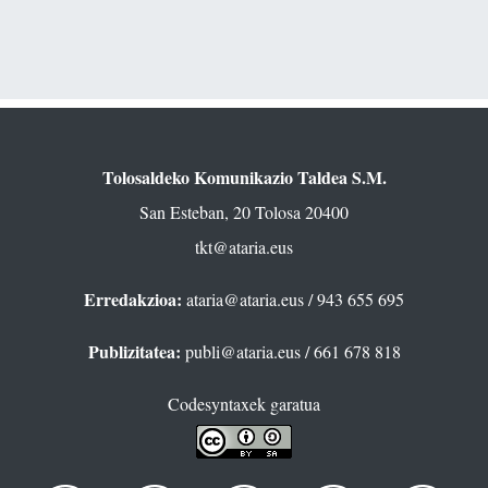
Tolosaldeko Komunikazio Taldea S.M.
San Esteban, 20 Tolosa 20400
tkt@ataria.eus
Erredakzioa:
ataria@ataria.eus
/ 943 655 695
Publizitatea:
publi@ataria.eus
/ 661 678 818
Codesyntaxek garatua