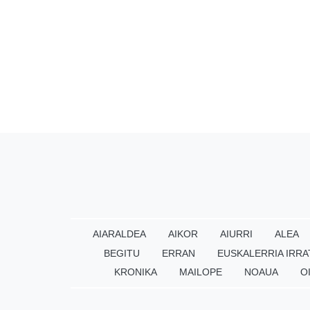
AIARALDEA
AIKOR
AIURRI
ALEA
BEGITU
ERRAN
EUSKALERRIA IRRA
KRONIKA
MAILOPE
NOAUA
O