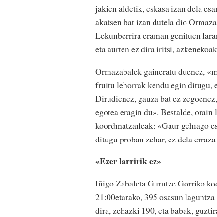
jakien aldetik, eskasa izan dela es
akatsen bat izan dutela dio Ormazab
Lekunberrira eraman genituen lara
eta aurten ez dira iritsi, azkenekoa
Ormazabalek gaineratu duenez, «men
fruitu lehorrak kendu egin ditugu, 
Dirudienez, gauza bat ez zegoenez,
egotea eragin du». Bestalde, orain 
koordinatzaileak: «Gaur gehiago esk
ditugu proban zehar, ez dela erraz
«Ezer larririk ez»
Iñigo Zabaleta Gurutze Gorriko koor
21:00etarako, 395 osasun laguntza 
dira, zehazki 190, eta babak, guzti