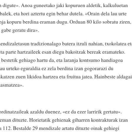
an digute». Anoa guneetako jaki kopuruen aldetik, kalkuluetan
alek, eta hori aztertu egin behar dutela. «Orain dela lau urte
nja kopuru berdina eraman dugu. Orduan 80 kilo sobratu ziren,
k gabe geratu dira».
dizaletasun tradizionalago batera itzuli nahian, txokolatea et
eta parte hartzaileek esan diegu bakoitzak bereak eramateko.
 bestetik gehiago hartu da, eta laranja kontsumo handiagoa
lau urteko eguraldia ez zela berdina izan gogorarazi du
atzen zuen likidoa hartzea eta fruitua jatea. Hainbeste aldagai
a asmatzea».
dinatzaileak azaldu duenez, «ez da ezer larririk gertatu».
eman dituzte. Horietatik gehienak giharren kontrakturak izan
ra 112. Bestalde 29 mendizale artatu dituzte oinak gehiegi