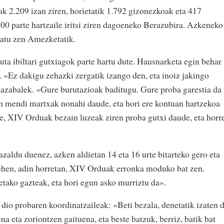
nak 2.209 izan ziren, horietatik 1.792 gizonezkoak eta 417
0 parte hartzaile iritsi ziren dagoeneko Berazubira. Azkeneko
satu zen Amezketatik.
uta ibiltari gutxiagok parte hartu dute. Hausnarketa egin behar
. «Ez dakigu zehazki zergatik izango den, eta inoiz jakingo
azabalek. «Gure burutazioak baditugu. Gure proba garestia da
n mendi martxak nonahi daude, eta hori ere kontuan hartzekoa
re, XIV Orduak bezain luzeak ziren proba gutxi daude, eta horr
aldu duenez, azken aldietan 14 eta 16 urte bitarteko gero eta
Lehen, adin horretan, XIV Orduak erronka moduko bat zen.
etako gazteak, eta hori egun asko murriztu da».
 dio probaren koordinatzaileak: «Beti bezala, denetatik izaten d
 eta zoriontzen gaituena, eta beste batzuk, berriz, batik bat