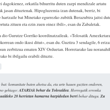
ei dagokienez, orkatila bihurritu duten zazpi mendizale artatu
iak jasan dituztenak. Hipogluzemia izan dutenak, berriz, bi
e hartzaile bat Minetako egurrezko zubitik Berazubira jaitsi dut
tuta zituen eta ezin zuen oinez ibili», esan du Zabaletak.
a dio Gurutze Gorriko koordinatzaileak. «Tolosatik Amezketar
korrean ondo ikusi ditut», esan du. Guztira 3 sendagile, 6 eriza
sasun zerbitzua ematen XIV Orduetan. Horretarako lau noranahi
rako bi ibilgailu erabili dituzte.
bat: komunitate baten ahotsa da, eta urte hauen guztien ondoren,
ino gehiago:
ATARIAk behar du Tolosaldea
. Horregatik erronka
kualdeko 28 herrietan hamarna harpidedun berri
behar ditugu.
Zu