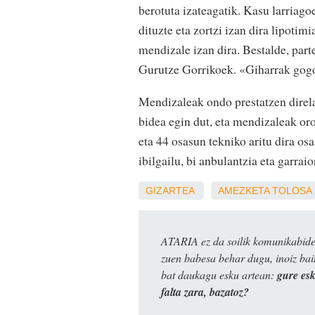
berotuta izateagatik. Kasu larriago
dituzte eta zortzi izan dira lipotim
mendizale izan dira. Bestalde, part
Gurutze Gorrikoek. «Giharrak gogor
Mendizaleak ondo prestatzen direl
bidea egin dut, eta mendizaleak oro
eta 44 osasun tekniko aritu dira o
ibilgailu, bi anbulantzia eta garraio
GIZARTEA
AMEZKETA
TOLOSA
ATARIA ez da soilik komunikabide 
zuen babesa behar dugu, inoiz ba
bat daukagu esku artean:
gure es
falta zara, bazatoz?