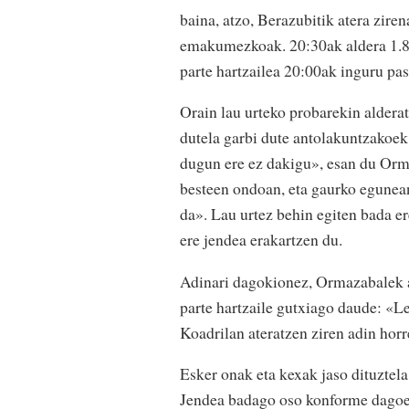
baina, atzo, Berazubitik atera zire
emakumezkoak. 20:30ak aldera 1.80
parte hartzailea 20:00ak inguru pa
Orain lau urteko probarekin alderat
dutela garbi dute antolakuntzakoek
dugun ere ez dakigu», esan du Orm
besteen ondoan, eta gaurko egunea
da». Lau urtez behin egiten bada e
ere jendea erakartzen du.
Adinari dagokionez, Ormazabalek az
parte hartzaile gutxiago daude: «
Koadrilan ateratzen ziren adin horr
Esker onak eta kexak jaso dituztela
Jendea badago oso konforme dagoena