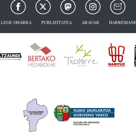
LEGE OHARRA
PUBLIZITATEA
ARAUAK
HARREMANE