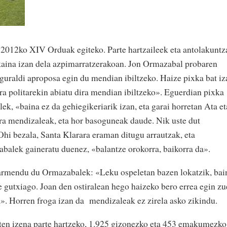
n 2012ko XIV Orduak egiteko. Parte hartzaileek eta antolakuntz
ikaina izan dela azpimarratzerakoan. Jon Ormazabal probaren
guraldi aproposa egin du mendian ibiltzeko. Haize pixka bat iz
ura politarekin abiatu dira mendian ibiltzeko». Eguerdian pixka
k, «baina ez da gehiegikeriarik izan, eta garai horretan Ata et
dira mendizaleak, eta hor basoguneak daude. Nik uste dut
Ohi bezala, Santa Klarara eraman ditugu arrautzak, eta
balek gaineratu duenez, «balantze orokorra, baikorra da».
armendu du Ormazabalek: «Leku ospeletan bazen lokatzik, bai
 gutxiago. Joan den ostiralean hego haizeko bero errea egin z
a». Horren froga izan da mendizaleak ez zirela asko zikindu.
en izena parte hartzeko, 1.925 gizonezko eta 453 emakumezko