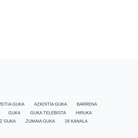
EITIA GUKA
AZKOITIA GUKA
BARRENA
GUKA
GUKA TELEBISTA
HIRUKA
Z GUKA
ZUMAIA GUKA
28 KANALA