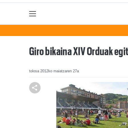
Giro bikaina XIV Orduak egi
tolosa
2012ko maiatzaren 27a