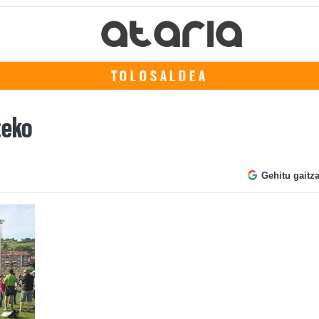
TOLOSALDEA
teko
Gehitu gaitz