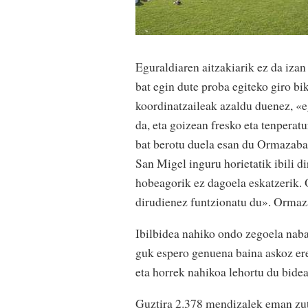
Eguraldiaren aitzakiarik ez da iza
bat egin dute proba egiteko giro b
koordinatzaileak azaldu duenez, «e
da, eta goizean fresko eta tenperat
bat berotu duela esan du Ormazabale
San Migel inguru horietatik ibili 
hobeagorik ez dagoela eskatzerik. 
dirudienez funtzionatu du». Ormaza
Ibilbidea nahiko ondo zegoela nab
guk espero genuena baina askoz ere
eta horrek nahikoa lehortu du bide
Guztira 2.378 mendizalek eman zut