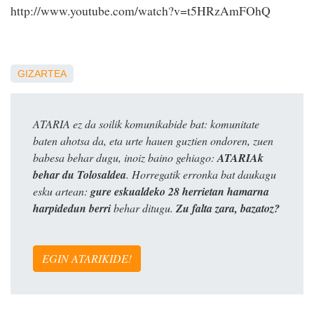
http://www.youtube.com/watch?v=t5HRzAmFOhQ
GIZARTEA
ATARIA ez da soilik komunikabide bat: komunitate
baten ahotsa da, eta urte hauen guztien ondoren, zuen
babesa behar dugu, inoiz baino gehiago:
ATARIAk
behar du Tolosaldea
. Horregatik erronka bat daukagu
esku artean:
gure eskualdeko 28 herrietan hamarna
harpidedun berri
behar ditugu.
Zu falta zara, bazatoz?
EGIN ATARIKIDE!