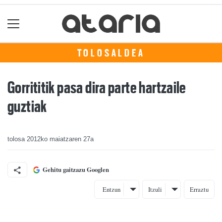
TOLOSALDEA
Gorrititik pasa dira parte hartzaile
guztiak
tolosa
2012ko maiatzaren 27a
Gehitu gaitzazu Googlen
Entzun
Itzuli
Erraztu