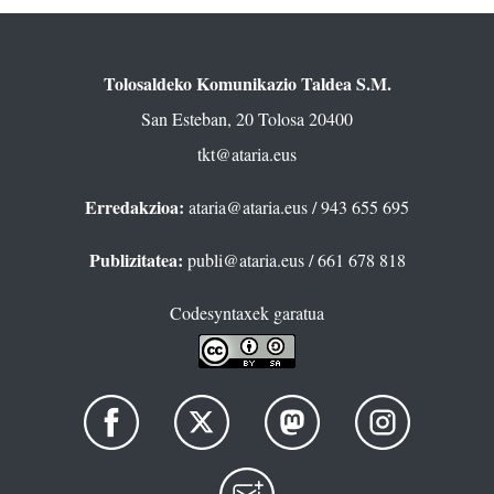
Tolosaldeko Komunikazio Taldea S.M.
San Esteban, 20 Tolosa 20400
tkt@ataria.eus
Erredakzioa:
ataria@ataria.eus
/ 943 655 695
Publizitatea:
publi@ataria.eus
/ 661 678 818
Codesyntaxek garatua