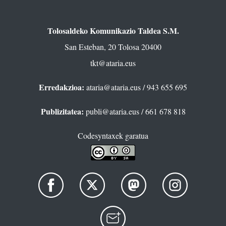
Tolosaldeko Komunikazio Taldea S.M.
San Esteban, 20 Tolosa 20400
tkt@ataria.eus
Erredakzioa:
ataria@ataria.eus
/ 943 655 695
Publizitatea:
publi@ataria.eus
/ 661 678 818
Codesyntaxek garatua