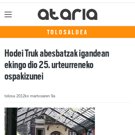
TOLOSALDEA
Hodei Truk abesbatzak igandean
ekingo dio 25. urteurreneko
ospakizunei
tolosa
2012ko martxoaren 9a