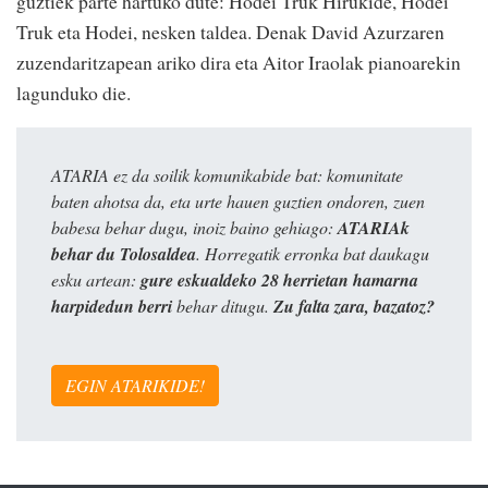
guztiek parte hartuko dute: Hodei Truk Hirukide, Hodei
Truk eta Hodei, nesken taldea. Denak David Azurzaren
zuzendaritzapean ariko dira eta Aitor Iraolak pianoarekin
lagunduko die.
ATARIA ez da soilik komunikabide bat: komunitate
baten ahotsa da, eta urte hauen guztien ondoren, zuen
babesa behar dugu, inoiz baino gehiago:
ATARIAk
behar du Tolosaldea
. Horregatik erronka bat daukagu
esku artean:
gure eskualdeko 28 herrietan hamarna
harpidedun berri
behar ditugu.
Zu falta zara, bazatoz?
EGIN ATARIKIDE!