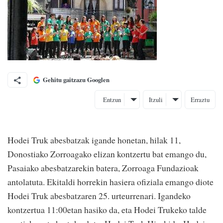
Gehitu gaitzazu Googlen
Entzun
Itzuli
Erraztu
Hodei Truk abesbatzak igande honetan, hilak 11,
Donostiako Zorroagako elizan kontzertu bat emango du,
Pasaiako abesbatzarekin batera, Zorroaga Fundazioak
antolatuta. Ekitaldi horrekin hasiera ofiziala emango diote
Hodei Truk abesbatzaren 25. urteurrenari. Igandeko
kontzertua 11:00etan hasiko da, eta Hodei Trukeko talde