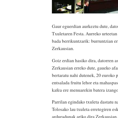
Gaur eguerdian aurkeztu dute, dato
Txuletaren Festa. Aurreko urteetan 
bada berrikuntzarik: burruntzian e
Zerkausian.
Goiz erdian hasiko dira, datorren a
Zerkausian erreko dute, gaueko afar
bertaratu nahi dutenek, 20 euroko 
entsalada fruitu lehor eta mahaspase
kafea ere menuarekin batera izango
Parrilan egindako txuleta dastatu n
Tolosako lau txuleta erretegiren es
arduradunak ariko dira Zerkausian, 