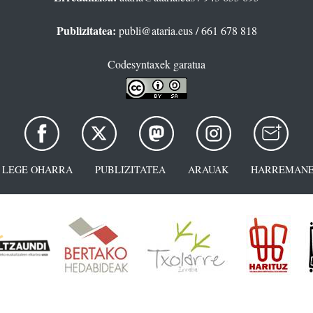
Publizitatea:
publi@ataria.eus
/ 661 678 818
Codesyntaxek garatua
LEGE OHARRA
PUBLIZITATEA
ARAUAK
HARREMANE