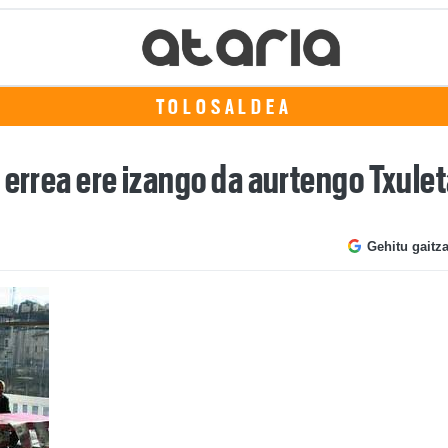
TOLOSALDEA
 errea ere izango da aurtengo Txule
Gehitu gaitz