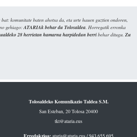
bat: komunitate baten ahotsa da, eta urte hauen guztien ondoren,
ino gehiago:
ATARIAk behar du Tolosaldea
. Horregatik erronka
kualdeko 28 herrietan hamarna harpidedun berri
behar ditugu.
Zu
Tolosaldeko Komunikazio Taldea S.M.
San Esteban, 20 Tolosa 20400
tkt@ataria.eus
Erredakzioa:
ataria@ataria.eus
/ 943 655 695