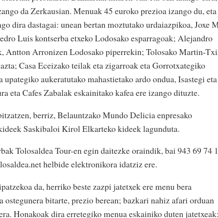
 izango da Zerkausian. Menuak 45 euroko prezioa izango du, eta
ango dira dastagai: unean bertan moztutako urdaiazpikoa, Joxe M
Pedro Luis kontserba etxeko Lodosako esparragoak; Alejandro
k, Antton Arronizen Lodosako piperrekin; Tolosako Martin-Txi
azta; Casa Eceizako teilak eta zigarroak eta Gorrotxategiko
 upategiko aukeratutako mahastietako ardo ondua, Isastegi eta
ra eta Cafes Zabalak eskainitako kafea ere izango dituzte.
bitzatzen, berriz, Belauntzako Mundo Delicia enpresako
skideek Saskibaloi Kirol Elkarteko kideek lagunduta.
rbak Tolosaldea Tour-en egin daitezke oraindik, bai 943 69 74 
losaldea.net helbide elektronikora idatziz ere.
ipatzekoa da, herriko beste zazpi jatetxek ere menu bera
a ostegunera bitarte, prezio berean; bazkari nahiz afari orduan
era. Honakoak dira erretegiko menua eskainiko duten jatetxeak