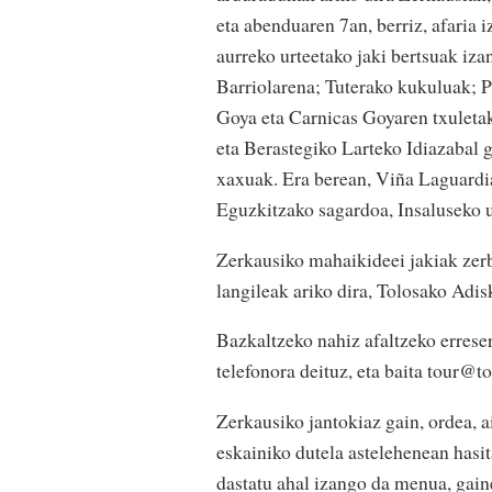
eta abenduaren 7an, berriz, afaria
aurreko urteetako jaki bertsuak iz
Barriolarena; Tuterako kukuluak; 
Goya eta Carnicas Goyaren txuleta
eta Berastegiko Larteko Idiazabal g
xaxuak. Era berean, Viña Laguardia
Eguzkitzako sagardoa, Insaluseko u
Zerkausiko mahaikideei jakiak zer
langileak ariko dira, Tolosako Adi
Bazkaltzeko nahiz afaltzeko errese
telefonora deituz, eta baita tour@to
Zerkausiko jantokiaz gain, ordea, a
eskainiko dutela astelehenean hasit
dastatu ahal izango da menua, gain