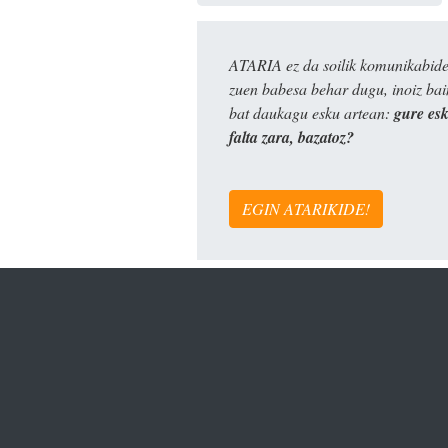
ATARIA ez da soilik komunikabide 
zuen babesa behar dugu, inoiz ba
bat daukagu esku artean:
gure es
falta zara, bazatoz?
EGIN ATARIKIDE!