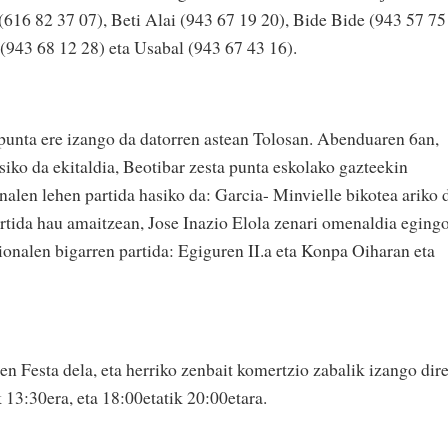
(616 82 37 07), Beti Alai (943 67 19 20), Bide Bide (943 57 75
 (943 68 12 28) eta Usabal (943 67 43 16).
a punta ere izango da datorren astean Tolosan. Abenduaren 6an,
iko da ekitaldia, Beotibar zesta punta eskolako gazteekin
nalen lehen partida hasiko da: Garcia- Minvielle bikotea ariko 
artida hau amaitzean, Jose Inazio Elola zenari omenaldia eging
ionalen bigarren partida: Egiguren II.a eta Konpa Oiharan eta
en Festa dela, eta herriko zenbait komertzio zabalik izango dire
 13:30era, eta 18:00etatik 20:00etara.