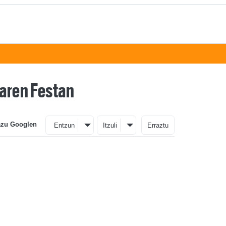
taren Festan
azu Googlen
Entzun
Itzuli
Erraztu