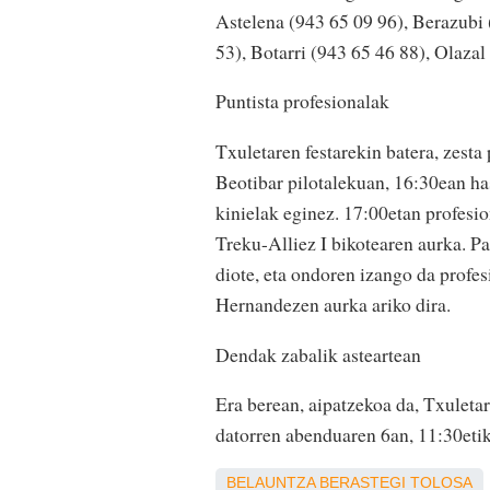
Astelena (943 65 09 96), Berazubi 
53), Botarri (943 65 46 88), Olazal
Puntista profesionalak
Txuletaren festarekin batera, zest
Beotibar pilotalekuan, 16:30ean has
kinielak eginez. 17:00etan profesio
Treku-Alliez I bikotearen aurka. P
diote, eta ondoren izango da profes
Hernandezen aurka ariko dira.
Dendak zabalik asteartean
Era berean, aipatzekoa da, Txuletar
datorren abenduaren 6an, 11:30etik
BELAUNTZA
BERASTEGI
TOLOSA