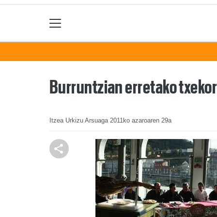
Burruntzian erretako txekor
Itzea Urkizu Arsuaga
2011ko azaroaren 29a