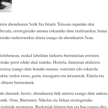
rren abenduaren 5etik 8ra bitarte Tolosan ospatuko den
bezala, erretegietako menua eskainiko dute txuletarekin, baina
rretako txekorrarekin afaria izango da abenduaren 5ean,
stelehenean, euskal labeldun txekorra burruntzian erretzen.
irako prest eduki ahal izateko. Horrela, iluntzean afaltzera
prezioa izango dute honako menua: osterzuri edo eskarola
kin, txekor errea, gazta, irasagarra eta intxaurrak. Edaria eta
 dituzte bertaratuek.
ahi dutenek, berriz, abenduaren 6tik aurrera izango dute aukera
kutik: Orue, Burruntzi, Nikolas eta Julian erretegietako
txuletak prestatzen. Bazkariak hilaren 6an eta 8an izango dira,