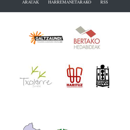
ARAUAK
HARREMANETARAKO
RSS