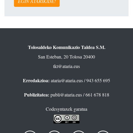
EGIN ATARIKIDE!
Tolosaldeko Komunikazio Taldea S.M.
San Esteban, 20 Tolosa 20400
tkt@ataria.eus
Erredakzioa:
ataria@ataria.eus
/ 943 655 695
Publizitatea:
publi@ataria.eus
/ 661 678 818
Codesyntaxek garatua