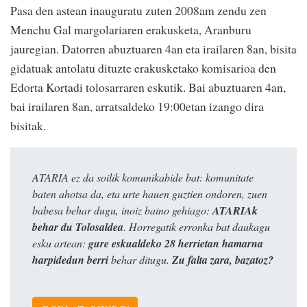
Pasa den astean inauguratu zuten 2008am zendu zen
Menchu Gal margolariaren erakusketa, Aranburu
jauregian. Datorren abuztuaren 4an eta irailaren 8an, bisita
gidatuak antolatu dituzte erakusketako komisarioa den
Edorta Kortadi tolosarraren eskutik. Bai abuztuaren 4an,
bai irailaren 8an, arratsaldeko 19:00etan izango dira
bisitak.
ATARIA ez da soilik komunikabide bat: komunitate
baten ahotsa da, eta urte hauen guztien ondoren, zuen
babesa behar dugu, inoiz baino gehiago:
ATARIAk
behar du Tolosaldea
. Horregatik erronka bat daukagu
esku artean:
gure eskualdeko 28 herrietan hamarna
harpidedun berri
behar ditugu.
Zu falta zara, bazatoz?