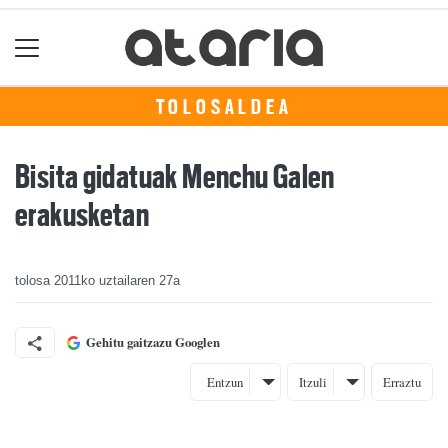
TOLOSALDEA
Bisita gidatuak Menchu Galen
erakusketan
tolosa
2011ko uztailaren 27a
Gehitu gaitzazu Googlen
Entzun
Itzuli
Erraztu