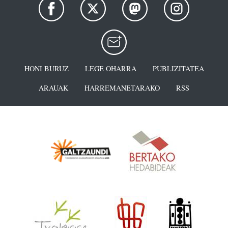
HONI BURUZ
LEGE OHARRA
PUBLIZITATEA
ARAUAK
HARREMANETARAKO
RSS