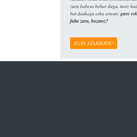
zuen babesa behar dugu, inoiz ba
bat daukagu esku artean:
gure es
falta zara, bazatoz?
EGIN ATARIKIDE!