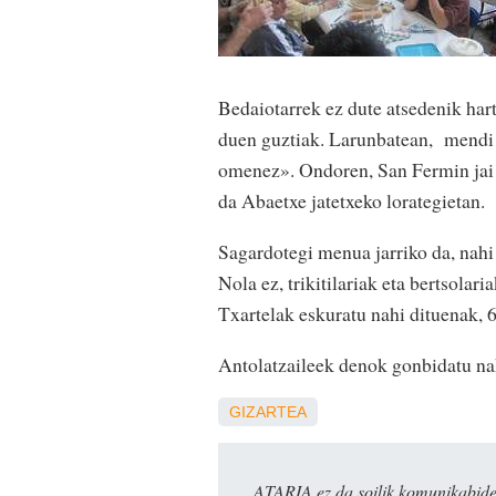
Bedaiotarrek ez dute atsedenik hart
duen guztiak. Larunbatean, mendi i
omenez». Ondoren, San Fermin jai g
da Abaetxe jatetxeko lorategietan.
Sagardotegi menua jarriko da, nahi 
Nola ez, trikitilariak eta bertsolari
Txartelak eskuratu nahi dituenak, 
Antolatzaileek denok gonbidatu nahi
GIZARTEA
ATARIA ez da soilik komunikabide 