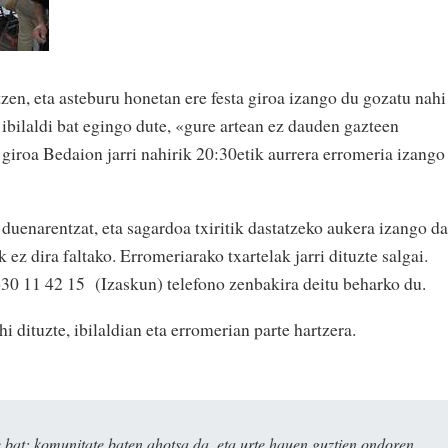
zen, eta asteburu honetan ere festa giroa izango du gozatu nahi
bilaldi bat egingo dute, «gure artean ez dauden gazteen
iroa Bedaion jarri nahirik 20:30etik aurrera erromeria izango
duenarentzat, eta sagardoa txiritik dastatzeko aukera izango da
ak ez dira faltako. Erromeriarako txartelak jarri dituzte salgai.
630 11 42 15 (Izaskun) telefono zenbakira deitu beharko du.
 dituzte, ibilaldian eta erromerian parte hartzera.
bat: komunitate baten ahotsa da, eta urte hauen guztien ondoren,