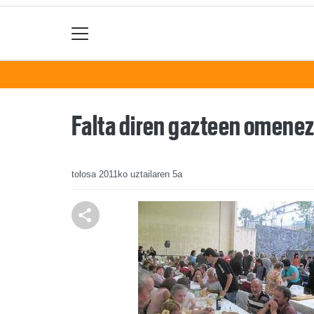
Falta diren gazteen omenez 
tolosa
2011ko uztailaren 5a