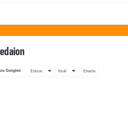
Bedaion
azu Googlen
Entzun
Itzuli
Erraztu