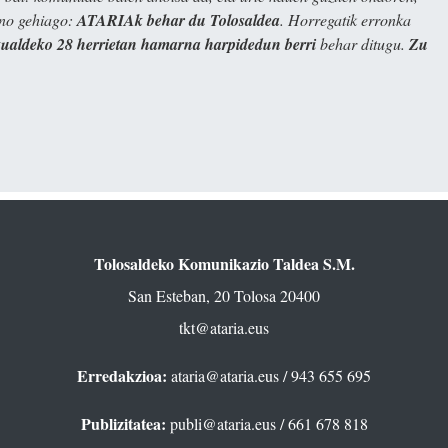
ino gehiago:
ATARIAk behar du Tolosaldea
. Horregatik erronka
kualdeko 28 herrietan hamarna harpidedun berri
behar ditugu.
Zu
Tolosaldeko Komunikazio Taldea S.M.
San Esteban, 20 Tolosa 20400
tkt@ataria.eus
Erredakzioa:
ataria@ataria.eus
/ 943 655 695
Publizitatea:
publi@ataria.eus
/ 661 678 818