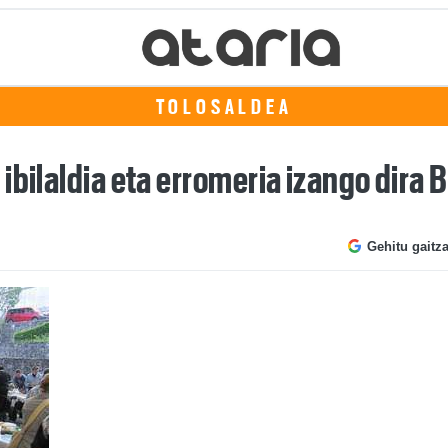
TOLOSALDEA
ibilaldia eta erromeria izango dira 
Gehitu gaitz