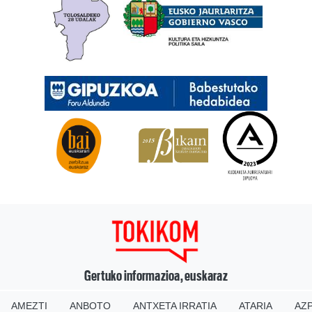
Gertuko informazioa, euskaraz
AMEZTI
ANBOTO
ANTXETA IRRATIA
ATARIA
AZP