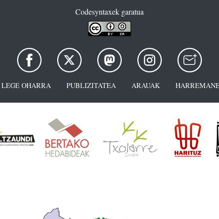
Codesyntaxek garatua
LEGE OHARRA
PUBLIZITATEA
ARAUAK
HARREMANE