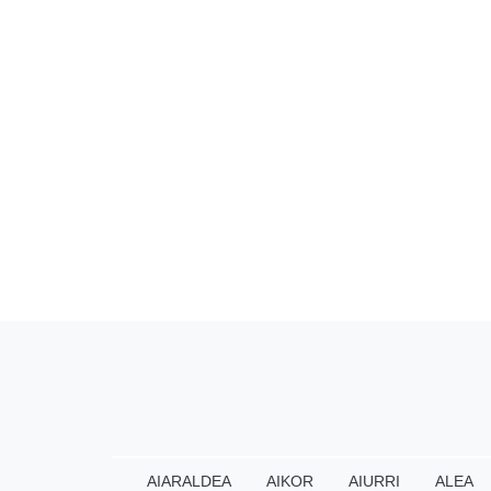
AIARALDEA
AIKOR
AIURRI
ALEA