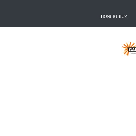
HONI BURUZ