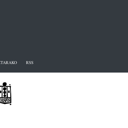
TARAKO
RSS