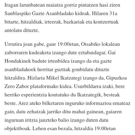
Iragan larunbatean maiatza gorriz pintatzen hasi ziren
Sanblaspiko Gazte Asanbladako kideak. Hilaren 31a
bitarte, hitzaldiak, irteerak, bazkariak eta kontzertuak
antolatu dituzte.
Urrutira joan gabe, gaur 19:00etan, Otsabiko lokalean
zaborraren kudeaketa izango dute eztabaidagai. Gai
Hondakinek badute irtenbidea izango da eta gazte
asanbladakoek herritar guztiak gonbidatu dituzte
hitzaldira. Hizlaria Mikel Ikatzategi izango da, Gipuzkoa
Zero Zabor plataformako kidea. Usurbildarra izaki, bere
herriko esperientzia kontatuko du Ikatzategik, besteak
beste. Atez ateko bilketaren inguruko informazioa emateaz
gain, datu zehatzak jarriko ditu mahai gainean, gaiaren
inguruan iritzia janzteko balio izango duten datu
objektiboak. Lehen esan bezala, hitzaldia 19:00etan