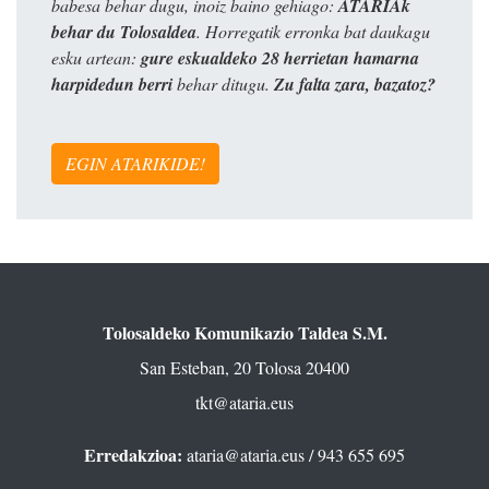
babesa behar dugu, inoiz baino gehiago:
ATARIAk
behar du Tolosaldea
. Horregatik erronka bat daukagu
esku artean:
gure eskualdeko 28 herrietan hamarna
harpidedun berri
behar ditugu.
Zu falta zara, bazatoz?
EGIN ATARIKIDE!
Tolosaldeko Komunikazio Taldea S.M.
San Esteban, 20 Tolosa 20400
tkt@ataria.eus
Erredakzioa:
ataria@ataria.eus
/ 943 655 695