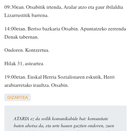
09:30ean. Otsabitik irtenda, Aralar atzo eta gaur ibilaldia
Lizarrustitik barrena.
14:00etan. Bertso bazkaria Otsabin. Apuntatzeko zerrenda
Denak tabernan.
Ondoren. Kontzertua.
Hilak 31, asteartea
19:00etan. Euskal Herria Sozialistaren eskutik, Herri
arabiarretako iraultza. Otsabin.
GIZARTEA
ATARIA ez da soilik komunikabide bat: komunitate
baten ahotsa da, eta urte hauen guztien ondoren, zuen