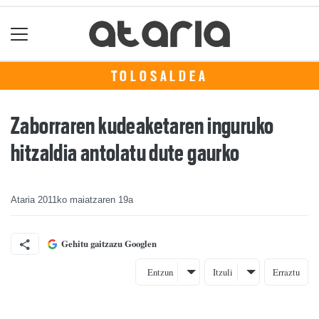
TOLOSALDEA
Zaborraren kudeaketaren inguruko
hitzaldia antolatu dute gaurko
Ataria
2011ko maiatzaren 19a
Gehitu gaitzazu Googlen
Entzun
Itzuli
Erraztu