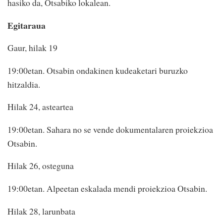
hasiko da, Otsabiko lokalean.
Egitaraua
Gaur, hilak 19
19:00etan. Otsabin ondakinen kudeaketari buruzko
hitzaldia.
Hilak 24, asteartea
19:00etan. Sahara no se vende dokumentalaren proiekzioa
Otsabin.
Hilak 26, osteguna
19:00etan. Alpeetan eskalada mendi proiekzioa Otsabin.
Hilak 28, larunbata