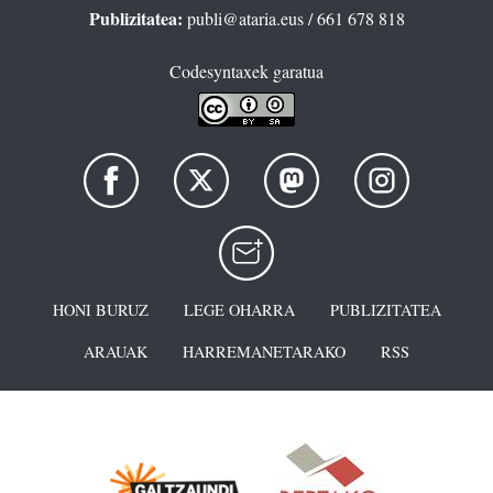
Publizitatea:
publi@ataria.eus
/ 661 678 818
Codesyntaxek garatua
HONI BURUZ
LEGE OHARRA
PUBLIZITATEA
ARAUAK
HARREMANETARAKO
RSS