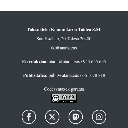
Tolosaldeko Komunikazio Taldea S.M.
San Esteban, 20 Tolosa 20400
tkt@ataria.eus
Erredakzioa:
ataria@ataria.eus
/ 943 655 695
Publizitatea:
publi@ataria.eus
/ 661 678 818
Codesyntaxek garatua