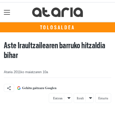
TOLOSALDEA
Aste Iraultzailearen barruko hitzaldia
bihar
Ataria
2011ko maiatzaren 10a
Gehitu gaitzazu Googlen
Entzun
Itzuli
Erraztu