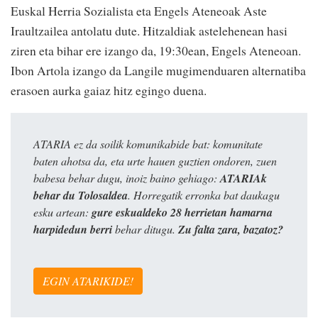
Euskal Herria Sozialista eta Engels Ateneoak Aste
Iraultzailea antolatu dute. Hitzaldiak astelehenean hasi
ziren eta bihar ere izango da, 19:30ean, Engels Ateneoan.
Ibon Artola izango da Langile mugimenduaren alternatiba
erasoen aurka gaiaz hitz egingo duena.
ATARIA ez da soilik komunikabide bat: komunitate
baten ahotsa da, eta urte hauen guztien ondoren, zuen
babesa behar dugu, inoiz baino gehiago:
ATARIAk
behar du Tolosaldea
. Horregatik erronka bat daukagu
esku artean:
gure eskualdeko 28 herrietan hamarna
harpidedun berri
behar ditugu.
Zu falta zara, bazatoz?
EGIN ATARIKIDE!