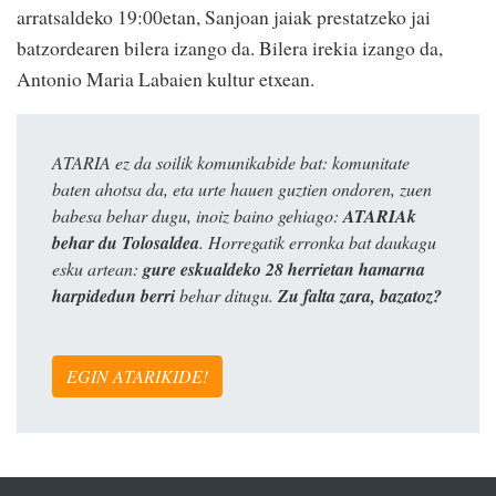
arratsaldeko 19:00etan, Sanjoan jaiak prestatzeko jai
batzordearen bilera izango da. Bilera irekia izango da,
Antonio Maria Labaien kultur etxean.
ATARIA ez da soilik komunikabide bat: komunitate
baten ahotsa da, eta urte hauen guztien ondoren, zuen
babesa behar dugu, inoiz baino gehiago:
ATARIAk
behar du Tolosaldea
. Horregatik erronka bat daukagu
esku artean:
gure eskualdeko 28 herrietan hamarna
harpidedun berri
behar ditugu.
Zu falta zara, bazatoz?
EGIN ATARIKIDE!