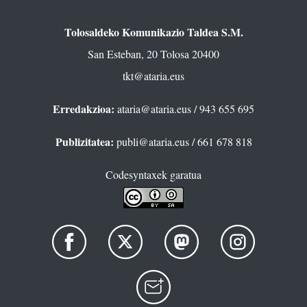
Tolosaldeko Komunikazio Taldea S.M.
San Esteban, 20 Tolosa 20400
tkt@ataria.eus
Erredakzioa:
ataria@ataria.eus
/ 943 655 695
Publizitatea:
publi@ataria.eus
/ 661 678 818
Codesyntaxek garatua