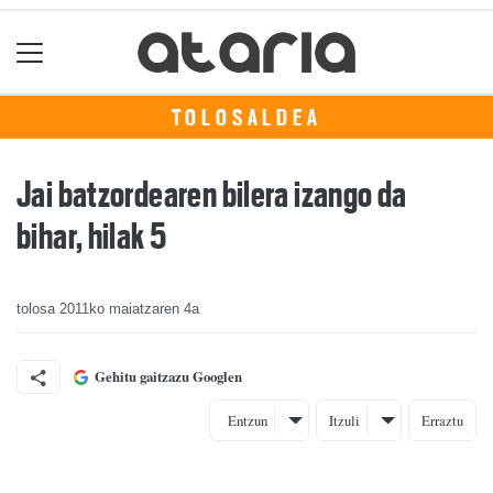
TOLOSALDEA
Jai batzordearen bilera izango da
bihar, hilak 5
tolosa
2011ko maiatzaren 4a
Gehitu gaitzazu Googlen
Entzun
Itzuli
Erraztu