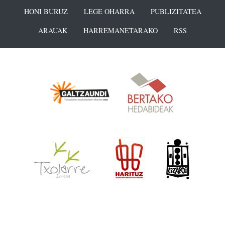
HONI BURUZ
LEGE OHARRA
PUBLIZITATEA
ARAUAK
HARREMANETARAKO
RSS