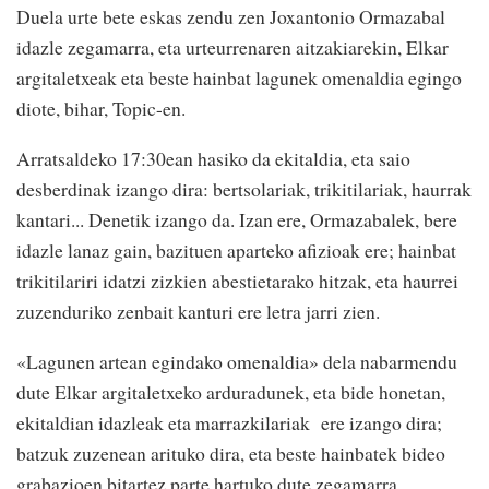
Duela urte bete eskas zendu zen Joxantonio Ormazabal
idazle zegamarra, eta urteurrenaren aitzakiarekin, Elkar
argitaletxeak eta beste hainbat lagunek omenaldia egingo
diote, bihar, Topic-en.
Arratsaldeko 17:30ean hasiko da ekitaldia, eta saio
desberdinak izango dira: bertsolariak, trikitilariak, haurrak
kantari... Denetik izango da. Izan ere, Ormazabalek, bere
idazle lanaz gain, bazituen aparteko afizioak ere; hainbat
trikitilariri idatzi zizkien abestietarako hitzak, eta haurrei
zuzenduriko zenbait kanturi ere letra jarri zien.
«Lagunen artean egindako omenaldia» dela nabarmendu
dute Elkar argitaletxeko arduradunek, eta bide honetan,
ekitaldian idazleak eta marrazkilariak ere izango dira;
batzuk zuzenean arituko dira, eta beste hainbatek bideo
grabazioen bitartez parte hartuko dute zegamarra