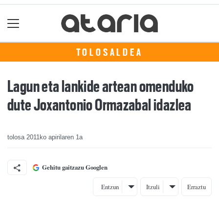
TOLOSALDEA
Lagun eta lankide artean omenduko
dute Joxantonio Ormazabal idazlea
tolosa
2011ko apirilaren 1a
Gehitu gaitzazu Googlen
Entzun
Itzuli
Erraztu