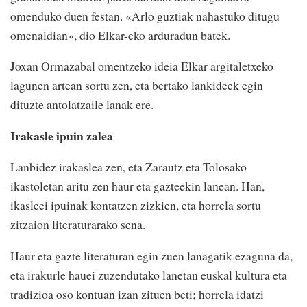
omenduko duen festan. «Arlo guztiak nahastuko ditugu
omenaldian», dio Elkar-eko arduradun batek.
Joxan Ormazabal omentzeko ideia Elkar argitaletxeko
lagunen artean sortu zen, eta bertako lankideek egin
dituzte antolatzaile lanak ere.
Irakasle ipuin zalea
Lanbidez irakaslea zen, eta Zarautz eta Tolosako
ikastoletan aritu zen haur eta gazteekin lanean. Han,
ikasleei ipuinak kontatzen zizkien, eta horrela sortu
zitzaion literaturarako sena.
Haur eta gazte literaturan egin zuen lanagatik ezaguna da,
eta irakurle hauei zuzendutako lanetan euskal kultura eta
tradizioa oso kontuan izan zituen beti; horrela idatzi