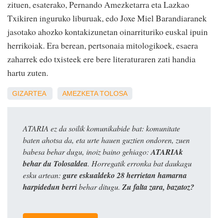
zituen, esaterako, Pernando Amezketarra eta Lazkao
Txikiren inguruko liburuak, edo Joxe Miel Barandiaranek
jasotako ahozko kontakizunetan oinarrituriko euskal ipuin
herrikoiak. Era berean, pertsonaia mitologikoek, esaera
zaharrek edo txisteek ere bere literaturaren zati handia
hartu zuten.
GIZARTEA
AMEZKETA
TOLOSA
ATARIA ez da soilik komunikabide bat: komunitate
baten ahotsa da, eta urte hauen guztien ondoren, zuen
babesa behar dugu, inoiz baino gehiago:
ATARIAk
behar du Tolosaldea
. Horregatik erronka bat daukagu
esku artean:
gure eskualdeko 28 herrietan hamarna
harpidedun berri
behar ditugu.
Zu falta zara, bazatoz?