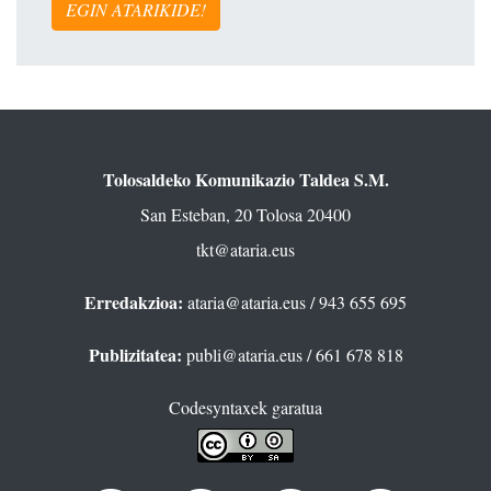
EGIN ATARIKIDE!
Tolosaldeko Komunikazio Taldea S.M.
San Esteban, 20 Tolosa 20400
tkt@ataria.eus
Erredakzioa:
ataria@ataria.eus
/ 943 655 695
Publizitatea:
publi@ataria.eus
/ 661 678 818
Codesyntaxek garatua