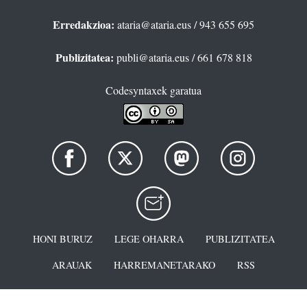
Erredakzioa:
ataria@ataria.eus
/ 943 655 695
Publizitatea:
publi@ataria.eus
/ 661 678 818
Codesyntaxek garatua
HONI BURUZ
LEGE OHARRA
PUBLIZITATEA
ARAUAK
HARREMANETARAKO
RSS