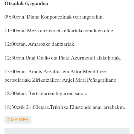
Otsailak 6, igandea
09:30ean. Diana Konponezinak txarangarekin.
11:00etan.Meza auzoko eta elkarteko zenduen alde.
12:00etan. Amarozko dantzariak.
12:30ean.Unai Otaño eta Iñaki Azurmendi aizkolariak.
13:00etan. Amets Arzallus eta Aitor Mendiluze
bertsolariak. Zirikatzailea: Anjel Mari Peñagarikano.
18:00etan. Bertsolarien bigarren saioa.
18:30etik 21:00etara.Trikitixa Elustondo anai-arrebekin.
GIZARTEA