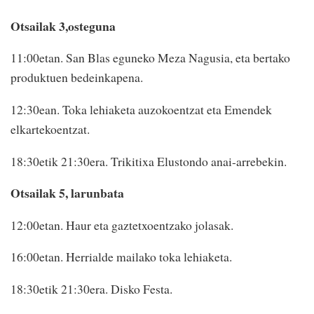
Otsailak 3,osteguna
11:00etan. San Blas eguneko Meza Nagusia, eta bertako
produktuen bedeinkapena.
12:30ean. Toka lehiaketa auzokoentzat eta Emendek
elkartekoentzat.
18:30etik 21:30era. Trikitixa Elustondo anai-arrebekin.
Otsailak 5, larunbata
12:00etan. Haur eta gaztetxoentzako jolasak.
16:00etan. Herrialde mailako toka lehiaketa.
18:30etik 21:30era. Disko Festa.