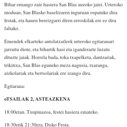
Bihar emango zaie hasiera San Blas auzoko jaiei. Urteroko
moduan, San Blasko baselizaren inguruan ospatuko dira
festak, eta hauen bereizgarri diren erroskilak ere ez dira
faltako.
Emendek elkarteko antolatzaileek urteroko egitarauari
jarraitu diote, eta bihartik hasi eta iganderarte luzatu
dituzte jaiak. Horrela bada, toka txapelketa, dantzariak,
trikitixa, San Blas eguneko meza nagusia, txaranga,
aizkolariak eta bertsolariak ere izango dira.
Egitaraua:
oTSAILAK 2, ASTEAZKENA
18:00etan. Txupinazoa, festei hasiera emateko.
18:30etik 21:30era. Disko Festa.