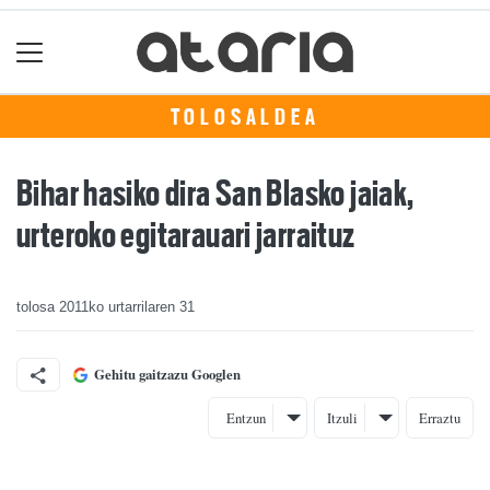
TOLOSALDEA
Bihar hasiko dira San Blasko jaiak,
urteroko egitarauari jarraituz
tolosa
2011ko urtarrilaren 31
Gehitu gaitzazu Googlen
Entzun
Itzuli
Erraztu