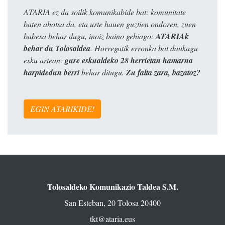
ATARIA ez da soilik komunikabide bat: komunitate
baten ahotsa da, eta urte hauen guztien ondoren, zuen
babesa behar dugu, inoiz baino gehiago:
ATARIAk
behar du Tolosaldea
. Horregatik erronka bat daukagu
esku artean:
gure eskualdeko 28 herrietan hamarna
harpidedun berri
behar ditugu.
Zu falta zara, bazatoz?
EGIN ATARIKIDE!
Tolosaldeko Komunikazio Taldea S.M.
San Esteban, 20 Tolosa 20400
tkt@ataria.eus