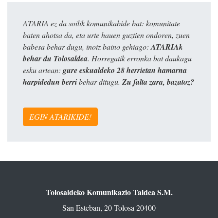
ATARIA ez da soilik komunikabide bat: komunitate
baten ahotsa da, eta urte hauen guztien ondoren, zuen
babesa behar dugu, inoiz baino gehiago:
ATARIAk
behar du Tolosaldea
. Horregatik erronka bat daukagu
esku artean:
gure eskualdeko 28 herrietan hamarna
harpidedun berri
behar ditugu.
Zu falta zara, bazatoz?
EGIN ATARIKIDE!
Tolosaldeko Komunikazio Taldea S.M.
San Esteban, 20 Tolosa 20400