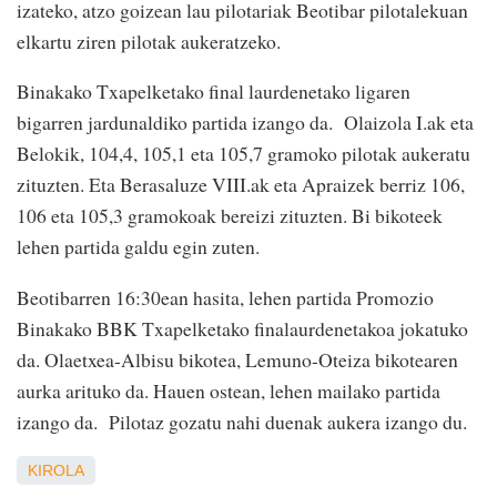
izateko, atzo goizean lau pilotariak Beotibar pilotalekuan
elkartu ziren pilotak aukeratzeko.
Binakako Txapelketako final laurdenetako ligaren
bigarren jardunaldiko partida izango da. Olaizola I.ak eta
Belokik, 104,4, 105,1 eta 105,7 gramoko pilotak aukeratu
zituzten. Eta Berasaluze VIII.ak eta Apraizek berriz 106,
106 eta 105,3 gramokoak bereizi zituzten. Bi bikoteek
lehen partida galdu egin zuten.
Beotibarren 16:30ean hasita, lehen partida Promozio
Binakako BBK Txapelketako finalaurdenetakoa jokatuko
da. Olaetxea-Albisu bikotea, Lemuno-Oteiza bikotearen
aurka arituko da. Hauen ostean, lehen mailako partida
izango da. Pilotaz gozatu nahi duenak aukera izango du.
KIROLA