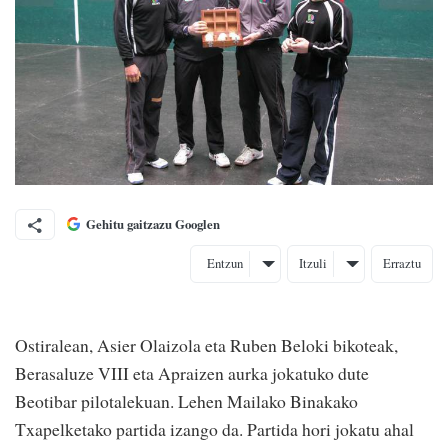
Gehitu gaitzazu Googlen
Entzun
Itzuli
Erraztu
Ostiralean, Asier Olaizola eta Ruben Beloki bikoteak,
Berasaluze VIII eta Apraizen aurka jokatuko dute
Beotibar pilotalekuan. Lehen Mailako Binakako
Txapelketako partida izango da. Partida hori jokatu ahal