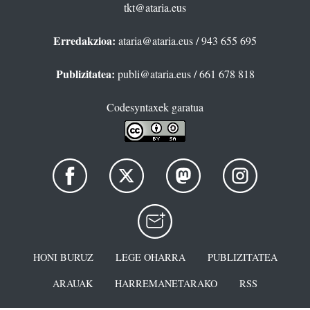
tkt@ataria.eus
Erredakzioa:
ataria@ataria.eus
/ 943 655 695
Publizitatea:
publi@ataria.eus
/ 661 678 818
Codesyntaxek garatua
HONI BURUZ
LEGE OHARRA
PUBLIZITATEA
ARAUAK
HARREMANETARAKO
RSS