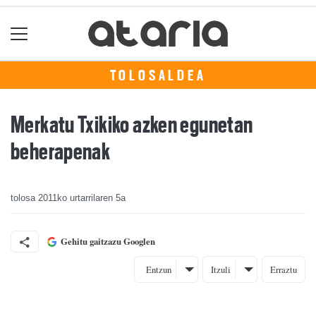
TOLOSALDEA
Merkatu Txikiko azken egunetan
beherapenak
tolosa
2011ko urtarrilaren 5a
Gehitu gaitzazu Googlen
Entzun
Itzuli
Erraztu