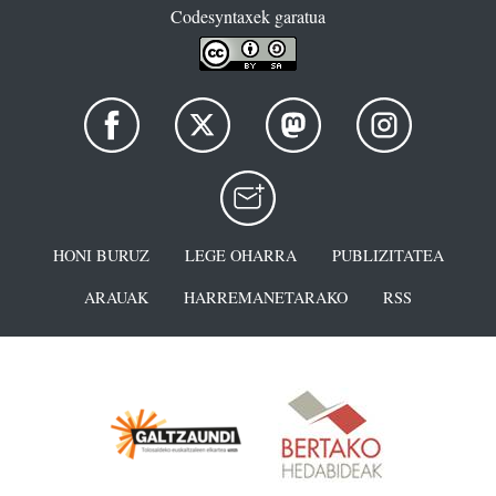
Codesyntaxek garatua
HONI BURUZ
LEGE OHARRA
PUBLIZITATEA
ARAUAK
HARREMANETARAKO
RSS