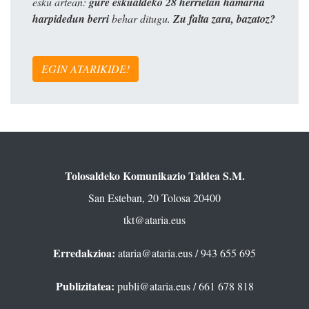
esku artean:
gure eskualdeko 28 herrietan hamarna
harpidedun berri
behar ditugu.
Zu falta zara, bazatoz?
EGIN ATARIKIDE!
Tolosaldeko Komunikazio Taldea S.M.
San Esteban, 20 Tolosa 20400
tkt@ataria.eus
Erredakzioa:
ataria@ataria.eus
/ 943 655 695
Publizitatea:
publi@ataria.eus
/ 661 678 818