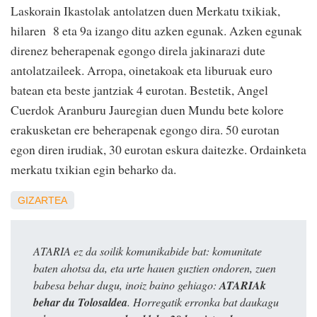
Laskorain Ikastolak antolatzen duen Merkatu txikiak,
hilaren 8 eta 9a izango ditu azken egunak. Azken egunak
direnez beherapenak egongo direla jakinarazi dute
antolatzaileek. Arropa, oinetakoak eta liburuak euro
batean eta beste jantziak 4 eurotan. Bestetik, Angel
Cuerdok Aranburu Jauregian duen Mundu bete kolore
erakusketan ere beherapenak egongo dira. 50 eurotan
egon diren irudiak, 30 eurotan eskura daitezke. Ordainketa
merkatu txikian egin beharko da.
GIZARTEA
ATARIA ez da soilik komunikabide bat: komunitate
baten ahotsa da, eta urte hauen guztien ondoren, zuen
babesa behar dugu, inoiz baino gehiago:
ATARIAk
behar du Tolosaldea
. Horregatik erronka bat daukagu