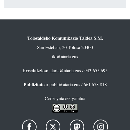
Tolosaldeko Komunikazio Taldea S.M.
San Esteban, 20 Tolosa 20400
tkt@ataria.eus
Erredakzioa:
ataria@ataria.eus
/ 943 655 695
Publizitatea:
publi@ataria.eus
/ 661 678 818
Codesyntaxek garatua