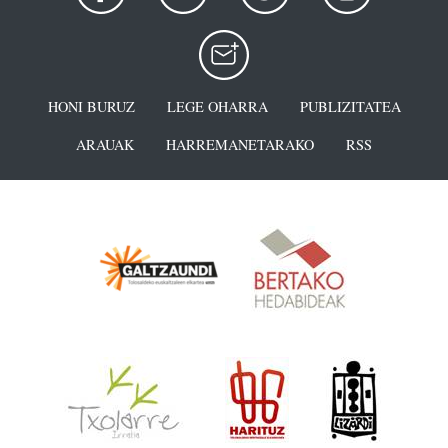
HONI BURUZ
LEGE OHARRA
PUBLIZITATEA
ARAUAK
HARREMANETARAKO
RSS