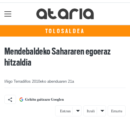
TOLOSALDEA
Mendebaldeko Sahararen egoeraz
hitzaldia
Iñigo Terradillos
2010eko abenduaren 21a
Gehitu gaitzazu Googlen
Entzun
Itzuli
Erraztu