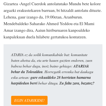
Gizartea ›Angel Cuerdok antolatutako Mundu bete kolore
argazki erakustekaren barruan, bi hitzaldi antolatu dituzte.
Lehena, gaur izango da, 19:00etan, Aranburun.
Mendebaldeko Saharako Ahmed Yeddou eta El Mami
Amar izango dira, Aaiun hiriburuaren kanpoaldeko
kanpalekuan duela hilabete gertatukoa kontatzen.
ATARIA ez da soilik komunikabide bat: komunitate
baten ahotsa da, eta urte hauen guztien ondoren, zuen
babesa behar dugu, inoiz baino gehiago:
ATARIAk
behar du Tolosaldea
. Horregatik erronka bat daukagu
esku artean:
gure eskualdeko 28 herrietan hamarna
harpidedun berri
behar ditugu.
Zu falta zara, bazatoz?
EGIN ATARIKIDE!