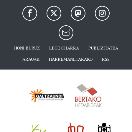
HONI BURUZ
LEGE OHARRA
PUBLIZITATEA
ARAUAK
HARREMANETARAKO
RSS