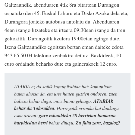
Galtzaundik, abenduaren 4tik 8ra bitartean Durangon
ospatuko den 45. Euskal Liburu eta Disko Azoka dela eta,
Durangora joateko autobusa antolatu du. Abenduaren
4ean izango litzateke eta irteera 09:30ean izango da tren
geltokitik. Durangotik itzulera 19:00etan egingo dute.
Izena Galtzaundiko egoitzan bertan eman daiteke edota
943 65 50 04 telefono zenbakira deituz. Bazkideek, 10
euro ordaindu beharko dute eta gainerakoek 12 euro.
ATARIA ez da soilik komunikabide bat: komunitate
baten ahotsa da, eta urte hauen guztien ondoren, zuen
babesa behar dugu, inoiz baino gehiago:
ATARIAk
behar du Tolosaldea
. Horregatik erronka bat daukagu
esku artean:
gure eskualdeko 28 herrietan hamarna
harpidedun berri
behar ditugu.
Zu falta zara, bazatoz?