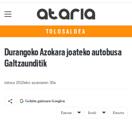
TOLOSALDEA
Durangoko Azokara joateko autobusa
Galtzaunditik
tolosa
2010eko azaroaren 30a
Gehitu gaitzazu Googlen
Entzun
Itzuli
Erraztu