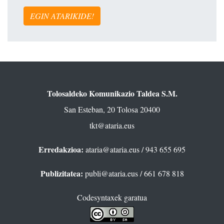
EGIN ATARIKIDE!
Tolosaldeko Komunikazio Taldea S.M.
San Esteban, 20 Tolosa 20400
tkt@ataria.eus
Erredakzioa:
ataria@ataria.eus
/ 943 655 695
Publizitatea:
publi@ataria.eus
/ 661 678 818
Codesyntaxek garatua