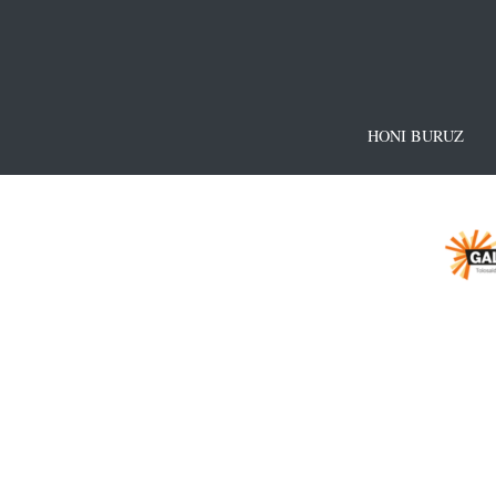
HONI BURUZ