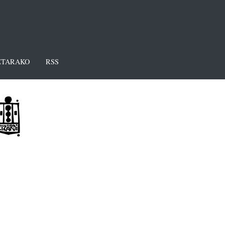
TARAKO
RSS