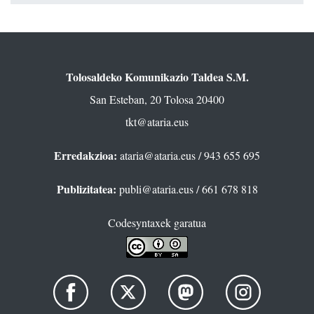
Tolosaldeko Komunikazio Taldea S.M.
San Esteban, 20 Tolosa 20400
tkt@ataria.eus
Erredakzioa:
ataria@ataria.eus
/ 943 655 695
Publizitatea:
publi@ataria.eus
/ 661 678 818
Codesyntaxek garatua