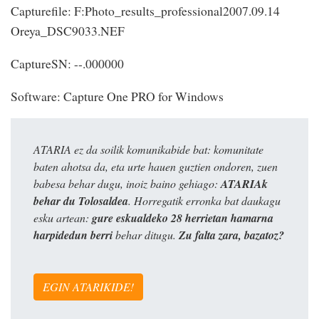
Capturefile: F:Photo_results_professional2007.09.14
Oreya_DSC9033.NEF
CaptureSN: --.000000
Software: Capture One PRO for Windows
ATARIA ez da soilik komunikabide bat: komunitate
baten ahotsa da, eta urte hauen guztien ondoren, zuen
babesa behar dugu, inoiz baino gehiago:
ATARIAk
behar du Tolosaldea
. Horregatik erronka bat daukagu
esku artean:
gure eskualdeko 28 herrietan hamarna
harpidedun berri
behar ditugu.
Zu falta zara, bazatoz?
EGIN ATARIKIDE!