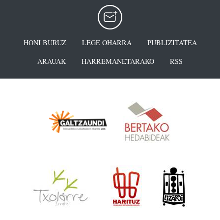
HONI BURUZ
LEGE OHARRA
PUBLIZITATEA
ARAUAK
HARREMANETARAKO
RSS