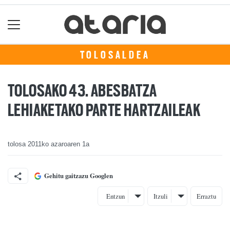
TOLOSALDEA
TOLOSAKO 43. ABESBATZA
LEHIAKETAKO PARTE HARTZAILEAK
tolosa
2011ko azaroaren 1a
Gehitu gaitzazu Googlen
Entzun
Itzuli
Erraztu