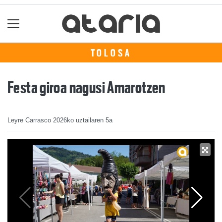
TOLOSA
Festa giroa nagusi Amarotzen
Leyre Carrasco
2026ko uztailaren 5a