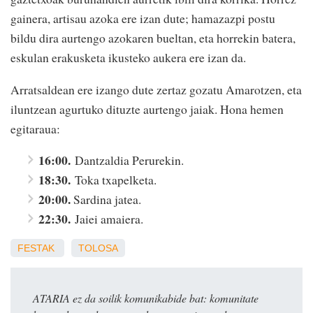
gainera, artisau azoka ere izan dute; hamazazpi postu
bildu dira aurtengo azokaren bueltan, eta horrekin batera,
eskulan erakusketa ikusteko aukera ere izan da.
Arratsaldean ere izango dute zertaz gozatu Amarotzen, eta
iluntzean agurtuko dituzte aurtengo jaiak. Hona hemen
egitaraua:
16:00.
Dantzaldia Perurekin.
18:30.
Toka txapelketa.
20:00.
Sardina jatea.
22:30.
Jaiei amaiera.
FESTAK
TOLOSA
ATARIA ez da soilik komunikabide bat: komunitate