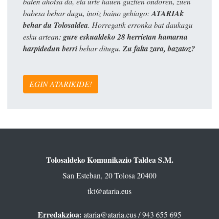
baten ahotsa da, eta urte hauen guztien ondoren, zuen
babesa behar dugu, inoiz baino gehiago:
ATARIAk
behar du Tolosaldea
. Horregatik erronka bat daukagu
esku artean:
gure eskualdeko 28 herrietan hamarna
harpidedun berri
behar ditugu.
Zu falta zara, bazatoz?
EGIN ATARIKIDE!
Tolosaldeko Komunikazio Taldea S.M.
San Esteban, 20 Tolosa 20400
tkt@ataria.eus
Erredakzioa:
ataria@ataria.eus
/ 943 655 695