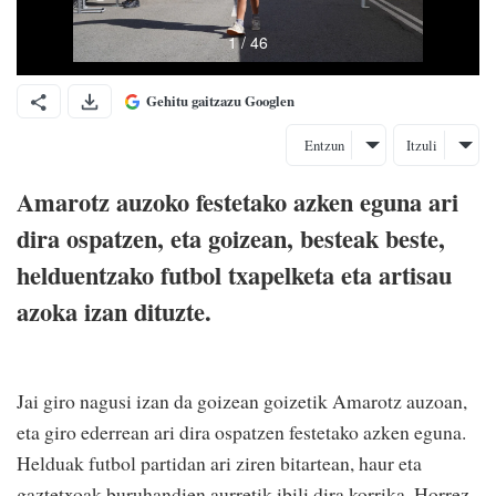
Gehitu gaitzazu Googlen
Entzun
Itzuli
Amarotz auzoko festetako azken eguna ari
dira ospatzen, eta goizean, besteak beste,
helduentzako futbol txapelketa eta artisau
azoka izan dituzte.
Jai giro nagusi izan da goizean goizetik Amarotz auzoan,
eta giro ederrean ari dira ospatzen festetako azken eguna.
Helduak futbol partidan ari ziren bitartean, haur eta
gaztetxoak buruhandien aurretik ibili dira korrika. Horrez