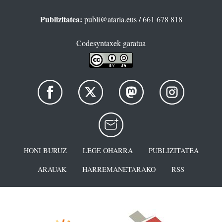
Publizitatea:
publi@ataria.eus
/ 661 678 818
Codesyntaxek garatua
HONI BURUZ
LEGE OHARRA
PUBLIZITATEA
ARAUAK
HARREMANETARAKO
RSS