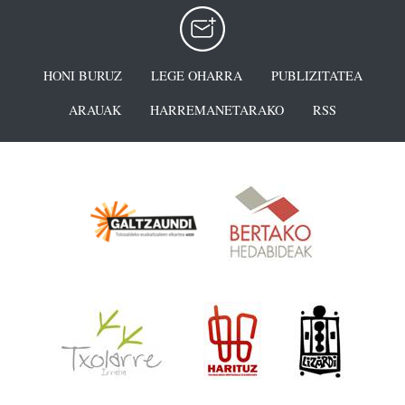
HONI BURUZ
LEGE OHARRA
PUBLIZITATEA
ARAUAK
HARREMANETARAKO
RSS