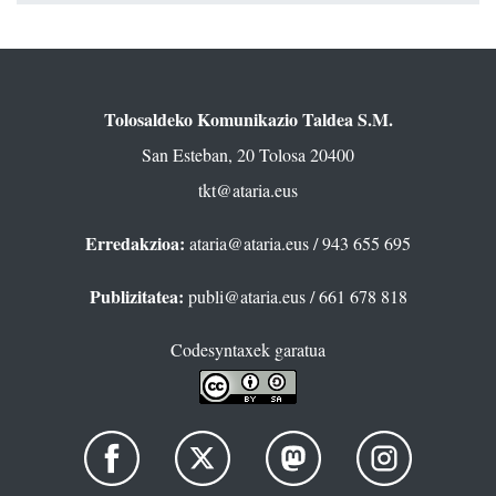
Tolosaldeko Komunikazio Taldea S.M.
San Esteban, 20 Tolosa 20400
tkt@ataria.eus
Erredakzioa:
ataria@ataria.eus
/ 943 655 695
Publizitatea:
publi@ataria.eus
/ 661 678 818
Codesyntaxek garatua