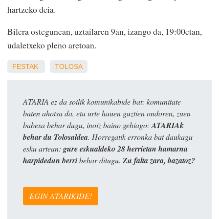
hartzeko deia.
Bilera ostegunean, uztailaren 9an, izango da, 19:00etan,
udaletxeko pleno aretoan.
FESTAK
TOLOSA
ATARIA ez da soilik komunikabide bat: komunitate
baten ahotsa da, eta urte hauen guztien ondoren, zuen
babesa behar dugu, inoiz baino gehiago:
ATARIAk
behar du Tolosaldea
. Horregatik erronka bat daukagu
esku artean:
gure eskualdeko 28 herrietan hamarna
harpidedun berri
behar ditugu.
Zu falta zara, bazatoz?
EGIN ATARIKIDE!