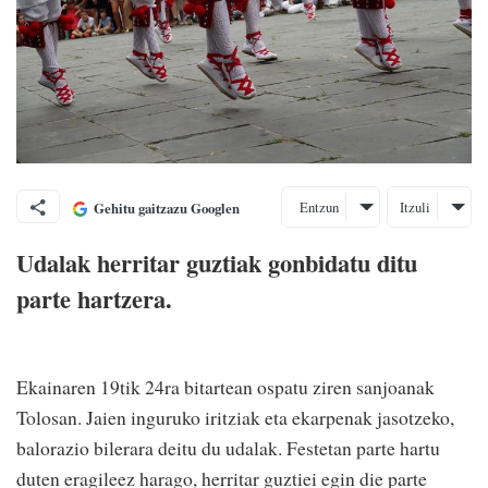
Entzun
Itzuli
Gehitu gaitzazu Googlen
Udalak herritar guztiak gonbidatu ditu
parte hartzera.
Ekainaren 19tik 24ra bitartean ospatu ziren sanjoanak
Tolosan. Jaien inguruko iritziak eta ekarpenak jasotzeko,
balorazio bilerara deitu du udalak. Festetan parte hartu
duten eragileez harago, herritar guztiei egin die parte