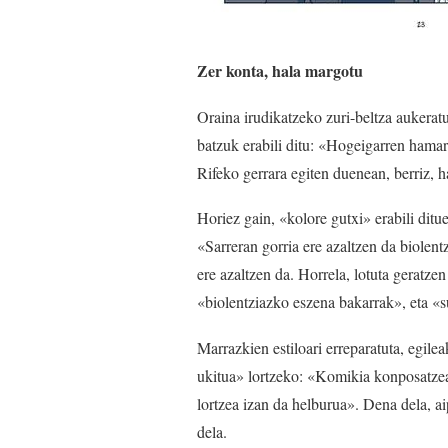
Zer konta, hala margotu
Oraina irudikatzeko zuri-beltza aukeratu
batzuk erabili ditu: «Hogeigarren hamar
Rifeko gerrara egiten duenean, berriz, h
Horiez gain, «kolore gutxi» erabili ditu
«Sarreran gorria ere azaltzen da biolent
ere azaltzen da. Horrela, lotuta geratzen
«biolentziazko eszena bakarrak», eta «s
Marrazkien estiloari erreparatuta, egilea
ukitua» lortzeko: «Komikia konposatzean
lortzea izan da helburua». Dena dela, 
dela.