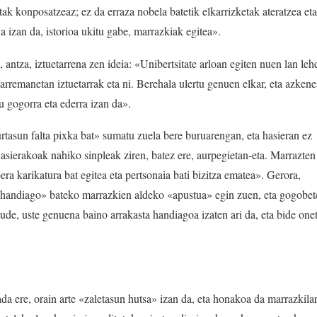
ak konposatzeaz; ez da erraza nobela batetik elkarrizketak ateratzea eta
a izan da, istorioa ukitu gabe, marrazkiak egitea».
 antza, iztuetarrena zen ideia: «Unibertsitate arloan egiten nuen lan leh
 harremanetan iztuetarrak eta ni. Berehala ulertu genuen elkar, eta azken
u gogorra eta ederra izan da».
urtasun falta pixka bat» sumatu zuela bere buruarengan, eta hasieran ez
sierakoak nahiko sinpleak ziren, batez ere, aurpegietan-eta. Marrazten
era karikatura bat egitea eta pertsonaia bati bizitza ematea». Gerora,
e «handiago» bateko marrazkien aldeko «apustua» egin zuen, eta gogobet
ude, uste genuena baino arrakasta handiagoa izaten ari da, eta bide one
ada ere, orain arte «zaletasun hutsa» izan da, eta honakoa da marrazkilar