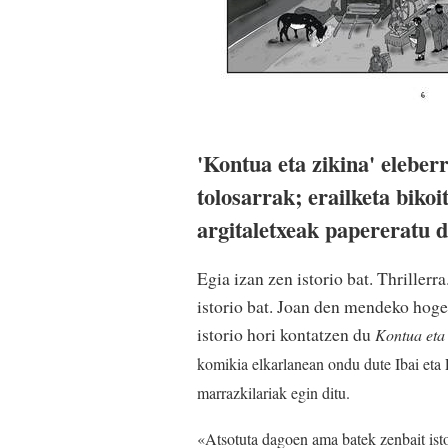
'Kontua eta zikina' eleber
tolosarrak; erailketa biko
argitaletxeak papereratu d
Egia izan zen istorio bat. Thrillerr
istorio bat. Joan den mendeko hoge
istorio hori kontatzen du
Kontua eta 
komikia elkarlanean ondu dute Ibai eta E
marrazkilariak egin ditu.
«Atsotuta dagoen ama batek zenbait ist