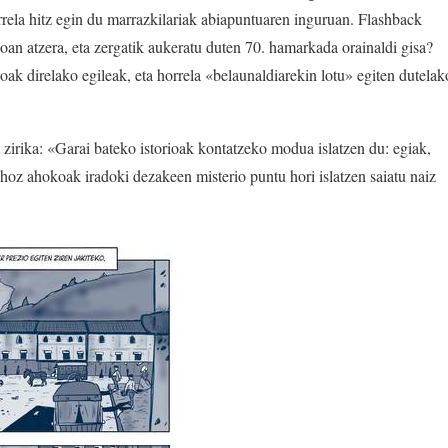
orrela hitz egin du marrazkilariak abiapuntuaren inguruan. Flashback
ioan atzera, eta zergatik aukeratu duten 70. hamarkada orainaldi gisa?
ak direlako egileak, eta horrela «belaunaldiarekin lotu» egiten dutelak
 zirika: «Garai bateko istorioak kontatzeko modua islatzen du: egiak,
 ahoz ahokoak iradoki dezakeen misterio puntu hori islatzen saiatu naiz