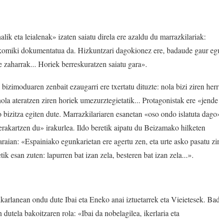
lik eta leialenak» izaten saiatu direla ere azaldu du marrazkilariak:
 komiki dokumentatua da. Hizkuntzari dagokionez ere, badaude gaur eg
e zaharrak... Horiek berreskuratzen saiatu gara».
bizimoduaren zenbait ezaugarri ere txertatu dituzte: nola bizi ziren herr
ola ateratzen ziren horiek umezurztegietatik... Protagonistak ere «jende
ko bizitza egiten dute. Marrazkilariaren esanetan «oso ondo islatuta dago
rakartzen du» irakurlea. Ildo beretik aipatu du Beizamako hilketen
araian: «Espainiako egunkarietan ere agertu zen, eta urte asko pasatu zi
tik esan zuten: lapurren bat izan zela, besteren bat izan zela...».
lkarlanean ondu dute Ibai eta Eneko anai iztuetarrek eta Vieietesek. Ba
dutela bakoitzaren rola: «Ibai da nobelagilea, ikerlaria eta