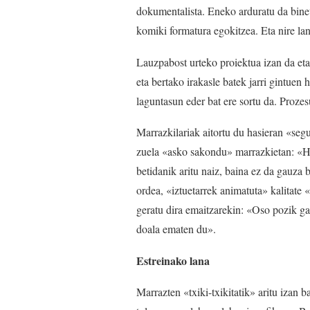
dokumentalista. Eneko arduratu da binet
komiki formatura egokitzea. Eta nire lan
Lauzpabost urteko proiektua izan da eta,
eta bertako irakasle batek jarri gintuen
laguntasun eder bat ere sortu da. Prozes
Marrazkilariak aitortu du hasieran «seg
zuela «asko sakondu» marrazkietan: «Ha
betidanik aritu naiz, baina ez da gauza b
ordea, «iztuetarrek animatuta» kalitat
geratu dira emaitzarekin: «Oso pozik ga
doala ematen du».
Estreinako lana
Marrazten «txiki-txikitatik» aritu izan b