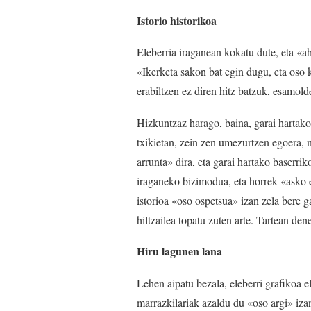
Istorio historikoa
Eleberria iraganean kokatu dute, eta «aha
«Ikerketa sakon bat egin dugu, eta oso
erabiltzen ez diren hitz batzuk, esamold
Hizkuntzaz harago, baina, garai hartako 
txikietan, zein zen umezurtzen egoera, n
arrunta» dira, eta garai hartako baserri
iraganeko bizimodua, eta horrek «asko e
istorioa «oso ospetsua» izan zela bere g
hiltzailea topatu zuten arte. Tartean dene
Hiru lagunen lana
Lehen aipatu bezala, eleberri grafikoa e
marrazkilariak azaldu du «oso argi» izan 