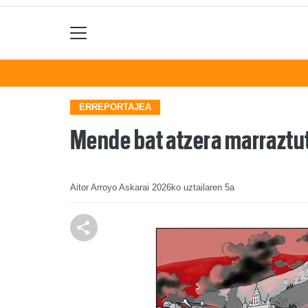
ERREPORTAJEA
Mende bat atzera marraztut
Aitor Arroyo Askarai
2026ko uztailaren 5a