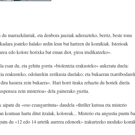
 du marrazkilariak, eta denbora jauziak adierazteko, berriz, beste tonu
kadara joateko halako urdin leun bat hartzen du komikiak. Istorioak
area edo kolore horixka bat eman diot, giroa irudikatzeko».
ela esan du, eta gehitu gorria «biolentzia erakusteko» aukeratu duela:
zia erakusteko, odolarekin zerikusia duelako; eta bukaeran txarribodare
 dira hasiera zein bukaera». Hari horri tiraka zehaztu du horiek direla
uspensea zein misterioa» dela gainerako guztia.
k aipatu du «oso ezaugarrituta» daudela «thriller kutsua eta misterio
 kontuan hartu ditut itzalak, koloreak... Misterio eta angustia puntu ba
aipatu du «12 edo 14 urtetik aurrera edonork» irakurtzeko moduko komi