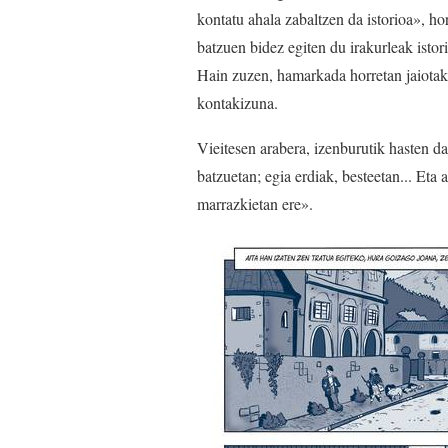
kontatu ahala zabaltzen da istorioa», h
batzuen bidez egiten du irakurleak istor
Hain zuzen, hamarkada horretan jaiotako
kontakizuna.
Vieitesen arabera, izenburutik hasten da
batzuetan; egia erdiak, besteetan... Eta
marrazkietan ere».