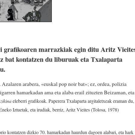
ri grafikoaren marrazkiak egin ditu Aritz Vieite
itz bat kontatzen du liburuak eta Txalaparta
u.
a. Azalaren arabera, «euskal pop noir bat»; ez, ordea, polizia
igarren hamarkadan ama eta alaba erail zituzten Beizaman, eta
zikina
eleberri grafikoak. Paperera Txalaparta argitaletxeak eraman du,
neko Iztuetak, eta irudiak, berriz, Aritz Vieites (Tolosa, 1978)
orio kontatzen dizkio 70. hamarkadan haurdun dagoen alabari, eta hark