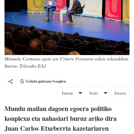
Manuela Carmena egon zen Uzturre Foroaren azken solasaldian.
Iturria: Tolosako EAJ
Gehitu gaitzazu Googlen
Entzun
Itzuli
Erraztu
Mundu mailan dagoen egoera politiko
konplexu eta nahasiari buruz ariko dira
Juan Carlos Etxeberria kazetariaren