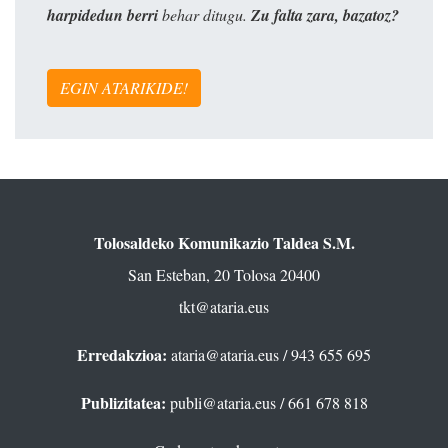
harpidedun berri
behar ditugu.
Zu falta zara, bazatoz?
EGIN ATARIKIDE!
Tolosaldeko Komunikazio Taldea S.M.
San Esteban, 20 Tolosa 20400
tkt@ataria.eus
Erredakzioa:
ataria@ataria.eus
/ 943 655 695
Publizitatea:
publi@ataria.eus
/ 661 678 818