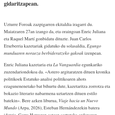
gidaritzapean.
Uzturre Foroak zazpigarren ekitaldia iragarri du.
Maiatzaren 27an izango da, eta oraingoan Enric Juliana
eta Raquel Martí gonbidatu dituzte. Juan Carlos
Etxeberria kazetariak gidatuko du solasaldia,
Egungo
munduaren noraeza berbideratzeko gakoak
izenpean.
Enric Juliana kazetaria eta
La Vanguardia
egunkariko
zuzendariondokoa da. «Astero argitaratzen dituen kronika
politikoek Estatuko analisi politikoaren ahots
ezagunenenetako bat bihurtu dute, kazetaritza zorrotza eta
bokazio literario nabarmena uztartzen dituen estilo
batekin». Bere azken liburua,
Viaje hacia un Nuevo
Mundo
(Arpa, 2026), Esteban Hernándezekin batera
idatzia, Gerra Hotzaren ostean sortutako ordenaren