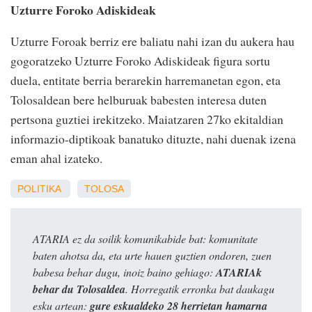
Uzturre Foroko Adiskideak
Uzturre Foroak berriz ere baliatu nahi izan du aukera hau
gogoratzeko Uzturre Foroko Adiskideak figura sortu
duela, entitate berria berarekin harremanetan egon, eta
Tolosaldean bere helburuak babesten interesa duten
pertsona guztiei irekitzeko. Maiatzaren 27ko ekitaldian
informazio-diptikoak banatuko dituzte, nahi duenak izena
eman ahal izateko.
POLITIKA
TOLOSA
ATARIA ez da soilik komunikabide bat: komunitate
baten ahotsa da, eta urte hauen guztien ondoren, zuen
babesa behar dugu, inoiz baino gehiago:
ATARIAk
behar du Tolosaldea
. Horregatik erronka bat daukagu
esku artean:
gure eskualdeko 28 herrietan hamarna