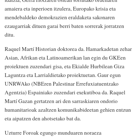
amaiera eta inperioen itzulera, Europako krisia eta
mendebaldeko demokrazien eraldaketa sakonaren
ezaugarriak dituen garai berri baten sorrerak jorratzen
ditu.
Raquel Martí Historian doktorea da. Hamarkadetan zehar
Asian, Afrikan eta Latinoamerikan lan egin du GKEen
proiektuen zuzendari gisa, eta Ekialde Hurbilean Giza
Laguntza eta Larrialdietako proiektuetan. Gaur egun
UNRWAko (NBEren Palestinar Errefuxiatuentzako
Agentzia) Espainiako zuzendari exekutiboa da. Raquel
Martí Gazan gertatzen ari den sarraskiaren ondorio
humanitarioak azaltzen komunikabideetan gehien entzun
eta aipatzen den ahotsetako bat da.
Uzturre Foroak egungo munduaren noraeza