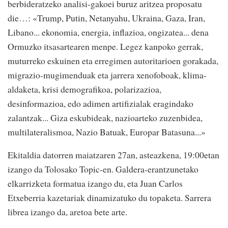
berbideratzeko analisi-gakoei buruz aritzea proposatu
die…: «Trump, Putin, Netanyahu, Ukraina, Gaza, Iran,
Libano... ekonomia, energia, inflazioa, ongizatea... dena
Ormuzko itsasartearen menpe. Legez kanpoko gerrak,
muturreko eskuinen eta erregimen autoritarioen gorakada,
migrazio-mugimenduak eta jarrera xenofoboak, klima-
aldaketa, krisi demografikoa, polarizazioa,
desinformazioa, edo adimen artifizialak eragindako
zalantzak... Giza eskubideak, nazioarteko zuzenbidea,
multilateralismoa, Nazio Batuak, Europar Batasuna...»
Ekitaldia datorren maiatzaren 27an, asteazkena, 19:00etan
izango da Tolosako Topic-en. Galdera-erantzunetako
elkarrizketa formatua izango du, eta Juan Carlos
Etxeberria kazetariak dinamizatuko du topaketa. Sarrera
librea izango da, aretoa bete arte.