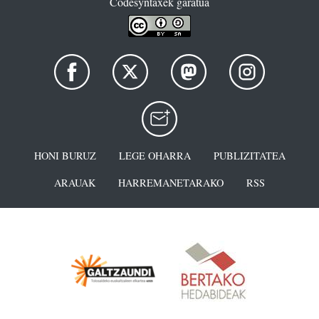
Codesyntaxek garatua
HONI BURUZ
LEGE OHARRA
PUBLIZITATEA
ARAUAK
HARREMANETARAKO
RSS