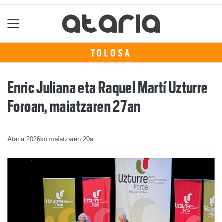
TOLOSA
Enric Juliana eta Raquel Martí Uzturre
Foroan, maiatzaren 27an
Ataria
2026ko maiatzaren 20a