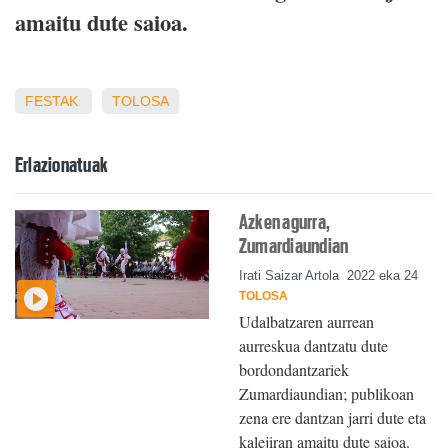
amaitu dute saioa.
FESTAK
TOLOSA
Erlazionatuak
Azken agurra,
Zumardiaundian
Irati Saizar Artola
2022 eka 24
TOLOSA
Udalbatzaren aurrean
aurreskua dantzatu dute
bordondantzariek
Zumardiaundian; publikoan
zena ere dantzan jarri dute eta
kalejiran amaitu dute saioa.