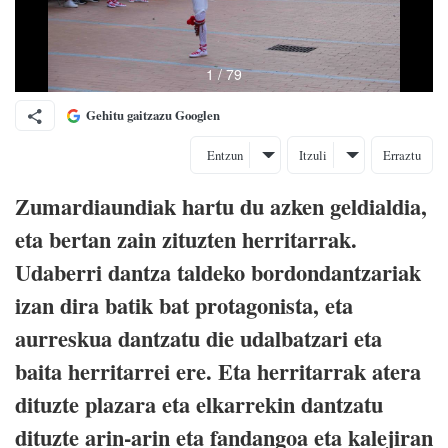
Gehitu gaitzazu Googlen
Entzun
Itzuli
Erraztu
Zumardiaundiak hartu du azken geldialdia,
eta bertan zain zituzten herritarrak.
Udaberri dantza taldeko bordondantzariak
izan dira batik bat protagonista, eta
aurreskua dantzatu die udalbatzari eta
baita herritarrei ere. Eta herritarrak atera
dituzte plazara eta elkarrekin dantzatu
dituzte arin-arin eta fandangoa eta kalejiran