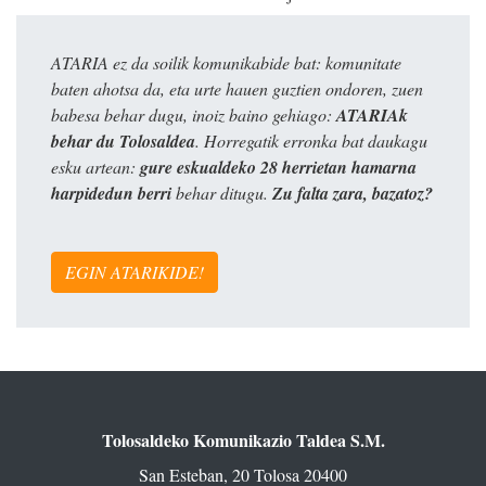
ATARIA ez da soilik komunikabide bat: komunitate
baten ahotsa da, eta urte hauen guztien ondoren, zuen
babesa behar dugu, inoiz baino gehiago:
ATARIAk
behar du Tolosaldea
. Horregatik erronka bat daukagu
esku artean:
gure eskualdeko 28 herrietan hamarna
harpidedun berri
behar ditugu.
Zu falta zara, bazatoz?
EGIN ATARIKIDE!
Tolosaldeko Komunikazio Taldea S.M.
San Esteban, 20 Tolosa 20400