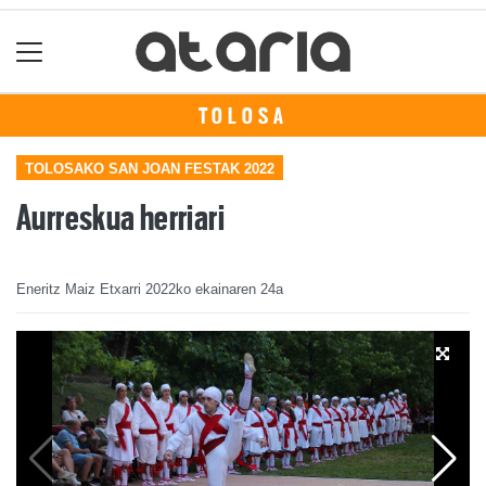
TOLOSA
TOLOSAKO SAN JOAN FESTAK 2022
Aurreskua herriari
Eneritz Maiz Etxarri
2022ko ekainaren 24a