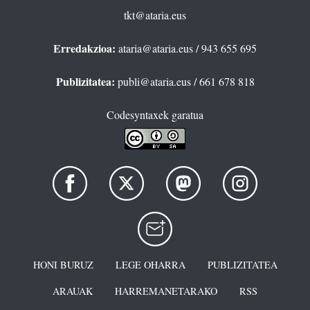
tkt@ataria.eus
Erredakzioa:
ataria@ataria.eus
/ 943 655 695
Publizitatea:
publi@ataria.eus
/ 661 678 818
Codesyntaxek garatua
HONI BURUZ
LEGE OHARRA
PUBLIZITATEA
ARAUAK
HARREMANETARAKO
RSS