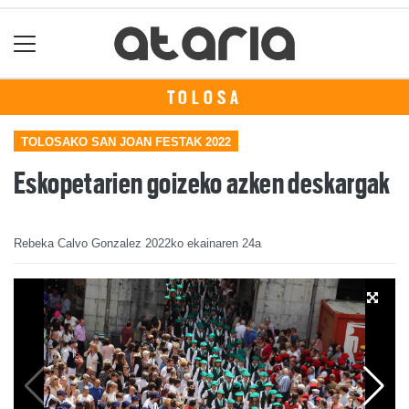
TOLOSA
TOLOSAKO SAN JOAN FESTAK 2022
Eskopetarien goizeko azken deskargak
Rebeka Calvo Gonzalez
2022ko ekainaren 24a