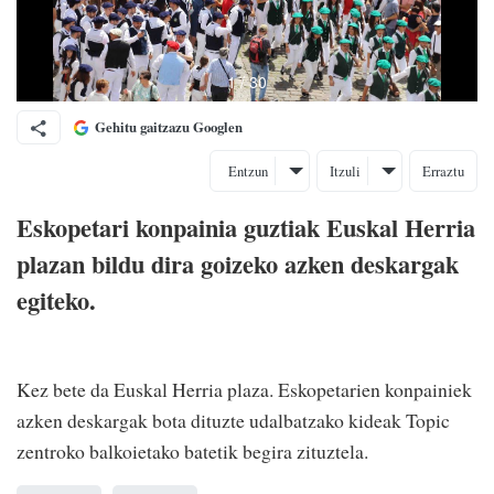
Gehitu gaitzazu Googlen
Entzun
Itzuli
Erraztu
Eskopetari konpainia guztiak Euskal Herria
plazan bildu dira goizeko azken deskargak
egiteko.
Kez bete da Euskal Herria plaza. Eskopetarien konpainiek
azken deskargak bota dituzte udalbatzako kideak Topic
zentroko balkoietako batetik begira zituztela.