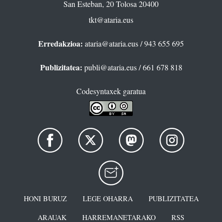
San Esteban, 20 Tolosa 20400
tkt@ataria.eus
Erredakzioa:
ataria@ataria.eus
/ 943 655 695
Publizitatea:
publi@ataria.eus
/ 661 678 818
Codesyntaxek garatua
HONI BURUZ
LEGE OHARRA
PUBLIZITATEA
ARAUAK
HARREMANETARAKO
RSS