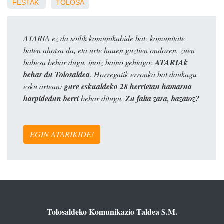
FESTAK
TOLOSA
ATARIA ez da soilik komunikabide bat: komunitate
baten ahotsa da, eta urte hauen guztien ondoren, zuen
babesa behar dugu, inoiz baino gehiago:
ATARIAk
behar du Tolosaldea
. Horregatik erronka bat daukagu
esku artean:
gure eskualdeko 28 herrietan hamarna
harpidedun berri
behar ditugu.
Zu falta zara, bazatoz?
EGIN ATARIKIDE!
Tolosaldeko Komunikazio Taldea S.M.