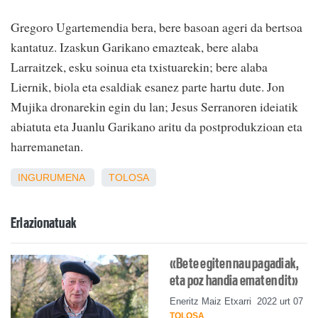
Gregoro Ugartemendia bera, bere basoan ageri da bertsoa
kantatuz. Izaskun Garikano emazteak, bere alaba
Larraitzek, esku soinua eta txistuarekin; bere alaba
Liernik, biola eta esaldiak esanez parte hartu dute. Jon
Mujika dronarekin egin du lan; Jesus Serranoren ideiatik
abiatuta eta Juanlu Garikano aritu da postprodukzioan eta
harremanetan.
INGURUMENA
TOLOSA
Erlazionatuak
«Bete egiten nau pagadiak,
eta poz handia ematen dit»
Eneritz Maiz Etxarri
2022 urt 07
TOLOSA