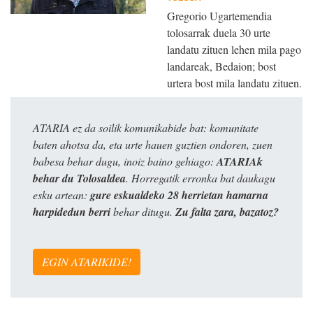
Gregorio Ugartemendia
tolosarrak duela 30 urte
landatu zituen lehen mila pago
landareak, Bedaion; bost
urtera bost mila landatu zituen.
ATARIA ez da soilik komunikabide bat: komunitate
baten ahotsa da, eta urte hauen guztien ondoren, zuen
babesa behar dugu, inoiz baino gehiago:
ATARIAk
behar du Tolosaldea
. Horregatik erronka bat daukagu
esku artean:
gure eskualdeko 28 herrietan hamarna
harpidedun berri
behar ditugu.
Zu falta zara, bazatoz?
EGIN ATARIKIDE!