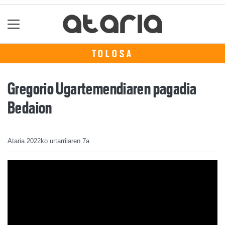
TOLOSA
Gregorio Ugartemendiaren pagadia
Bedaion
Ataria
2022ko urtarrilaren 7a