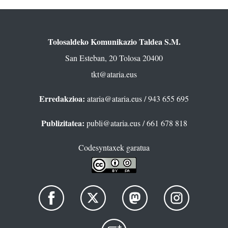
Tolosaldeko Komunikazio Taldea S.M.
San Esteban, 20 Tolosa 20400
tkt@ataria.eus
Erredakzioa:
ataria@ataria.eus
/ 943 655 695
Publizitatea:
publi@ataria.eus
/ 661 678 818
Codesyntaxek garatua