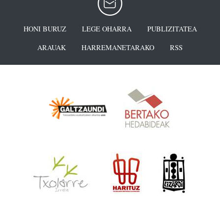
HONI BURUZ
LEGE OHARRA
PUBLIZITATEA
ARAUAK
HARREMANETARAKO
RSS