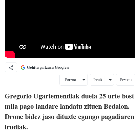
Gehitu gaitzazu Googlen
Entzun
Itzuli
Erraztu
Gregorio Ugartemendiak duela 25 urte bost
mila pago landare landatu zituen Bedaion.
Drone bidez jaso dituzte egungo pagadiaren
irudiak.