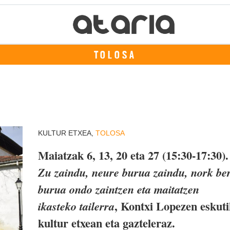
TOLOSA
KULTUR ETXEA,
TOLOSA
Maiatzak 6, 13, 20 eta 27 (15:30-17:30).
Zu zaindu, neure burua zaindu, nork be
burua ondo zaintzen eta maitatzen
, Kontxi Lopezen eskuti
ikasteko tailerra
kultur etxean eta gazteleraz.