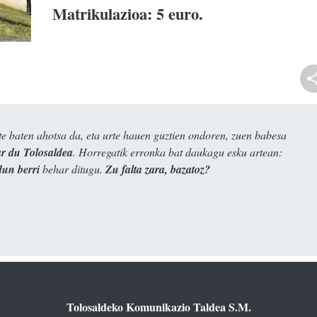
Matrikulazioa: 5 euro.
e baten ahotsa da, eta urte hauen guztien ondoren, zuen babesa
 du Tolosaldea
. Horregatik erronka bat daukagu esku artean:
dun berri
behar ditugu.
Zu falta zara, bazatoz?
Tolosaldeko Komunikazio Taldea S.M.