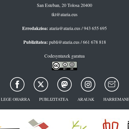
San Esteban, 20 Tolosa 20400
tkt@ataria.eus
Erredakzioa:
ataria@ataria.eus
/ 943 655 695
Publizitatea:
publi@ataria.eus
/ 661 678 818
Codesyntaxek garatua
LEGE OHARRA
PUBLIZITATEA
ARAUAK
HARREMANE