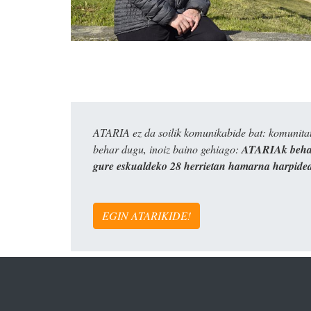
ATARIA ez da soilik komunikabide bat: komunitat
behar dugu, inoiz baino gehiago:
ATARIAk behar
gure eskualdeko 28 herrietan hamarna harpide
EGIN ATARIKIDE!