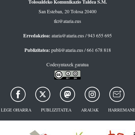
Tolosaldeko Komunikazio Taldea S.M.
San Esteban, 20 Tolosa 20400
tkt@ataria.eus
Erredakzioa:
ataria@ataria.eus
/ 943 655 695
Publizitatea:
publi@ataria.eus
/ 661 678 818
Codesyntaxek garatua
LEGE OHARRA
PUBLIZITATEA
ARAUAK
HARREMANE