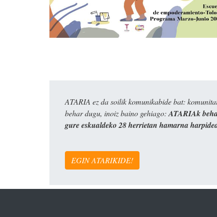
ATARIA ez da soilik komunikabide bat: komunitat
behar dugu, inoiz baino gehiago:
ATARIAk behar
gure eskualdeko 28 herrietan hamarna harpide
EGIN ATARIKIDE!