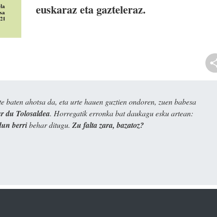
euskaraz eta gazteleraz.
e baten ahotsa da, eta urte hauen guztien ondoren, zuen babesa
 du Tolosaldea
. Horregatik erronka bat daukagu esku artean:
dun berri
behar ditugu.
Zu falta zara, bazatoz?