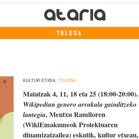
TOLOSA
KULTUR ETXEA,
TOLOSA
Maiatzak 4, 11, 18 eta 25 (18:00-20:00).
Wikipedian genero arrakala gainditzeko
, Mentxu Ramiloren
lantegia
(WikiEmakumeok Proiektuaren
dinamizatzailea) eskutik, kultur etxean,