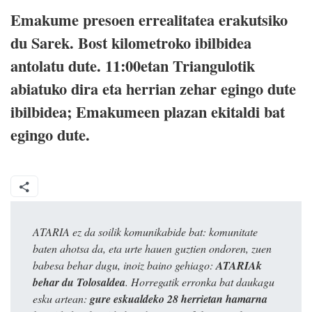
Emakume presoen errealitatea erakutsiko
du Sarek. Bost kilometroko ibilbidea
antolatu dute. 11:00etan Triangulotik
abiatuko dira eta herrian zehar egingo dute
ibilbidea; Emakumeen plazan ekitaldi bat
egingo dute.
ATARIA ez da soilik komunikabide bat: komunitate
baten ahotsa da, eta urte hauen guztien ondoren, zuen
babesa behar dugu, inoiz baino gehiago:
ATARIAk
behar du Tolosaldea
. Horregatik erronka bat daukagu
esku artean:
gure eskualdeko 28 herrietan hamarna