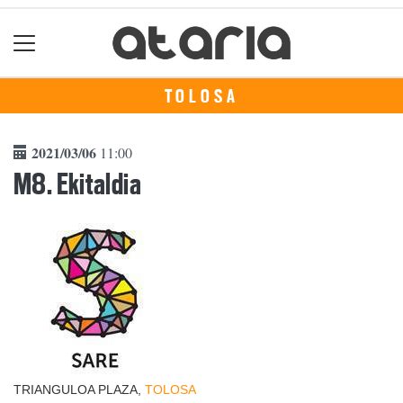
TOLOSA
2021/03/06
11:00
M8. Ekitaldia
TRIANGULOA PLAZA,
TOLOSA