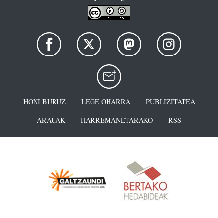
HONI BURUZ
LEGE OHARRA
PUBLIZITATEA
ARAUAK
HARREMANETARAKO
RSS