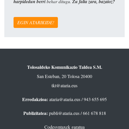
harpidedun berri
behar ditugu.
Zu falta zara, bazatoz?
EGIN ATARIKIDE!
Tolosaldeko Komunikazio Taldea S.M.
San Esteban, 20 Tolosa 20400
tkt@ataria.eus
Erredakzioa:
ataria@ataria.eus
/ 943 655 695
Publizitatea:
publi@ataria.eus
/ 661 678 818
Codesyntaxek garatua