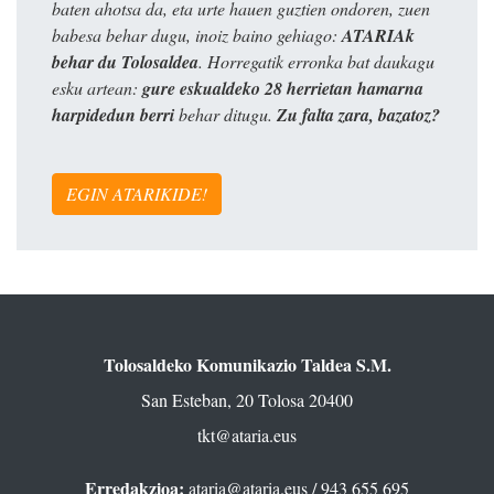
baten ahotsa da, eta urte hauen guztien ondoren, zuen
babesa behar dugu, inoiz baino gehiago:
ATARIAk
behar du Tolosaldea
. Horregatik erronka bat daukagu
esku artean:
gure eskualdeko 28 herrietan hamarna
harpidedun berri
behar ditugu.
Zu falta zara, bazatoz?
EGIN ATARIKIDE!
Tolosaldeko Komunikazio Taldea S.M.
San Esteban, 20 Tolosa 20400
tkt@ataria.eus
Erredakzioa:
ataria@ataria.eus
/ 943 655 695