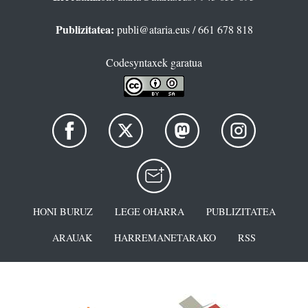
Publizitatea:
publi@ataria.eus
/ 661 678 818
Codesyntaxek garatua
HONI BURUZ
LEGE OHARRA
PUBLIZITATEA
ARAUAK
HARREMANETARAKO
RSS