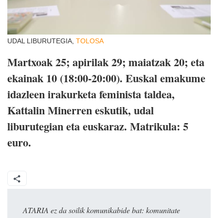
UDAL LIBURUTEGIA,
TOLOSA
Martxoak 25; apirilak 29; maiatzak 20; eta
ekainak 10 (18:00-20:00). Euskal emakume
idazleen irakurketa feminista taldea,
Kattalin Minerren eskutik, udal
liburutegian eta euskaraz. Matrikula: 5
euro.
ATARIA ez da soilik komunikabide bat: komunitate