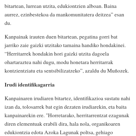
bitartean, lurrean utzita, edukiontzien alboan. Baina
aurrez, ezinbestekoa da mankomunitatera deitzea” esan
du.
Kanpainak irauten duen bitartean, pegatina gorri bat
jarriko zaie gaizki utzitako tamaina handiko hondakinei.
“Herritarrek hondakin hori gaizki utzita dagoela
ohartaraztea nahi dugu, modu honetara herritarrak
kontzientziatu eta sentsibilizatzeko”, azaldu du Muñozek.
Irudi identifikagarria
Kanpainaren irudiaren bitartez, identifikazioa sustatu nahi
izan da, tolosarrek bat egin dezaten irudiarekin, eta baita
kanpainarekin ere. "Horretarako, herritarrentzat ezagunak
diren elementuak erabili dira, hala nola, organikoaren
edukiontzia edota Azoka Lagunak poltsa, gehiago