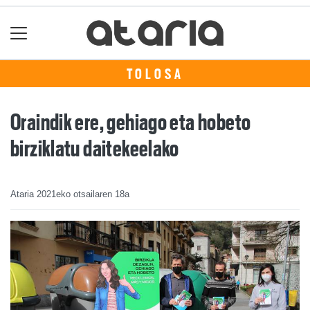
TOLOSA
Oraindik ere, gehiago eta hobeto
birziklatu daitekeelako
Ataria
2021eko otsailaren 18a