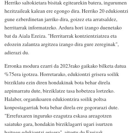
Herriko saltokietara bisitak egitearekin batera, ingurumen
hezitzaileak kalean ere egongo dira. Herriko 20 edukiontzi
gune ezberdinetan jarriko dira, goizez eta arratsaldez,
herritarrak informatzeko. Ardura hori izango duenetako
bat da Aiala Ezeiza. "Herritarrak kontzientziatzea eta
edozein zalantza argitzea izango dira gure zereginak",
adierazi du.
Erronka modura ezarri da 2023rako gaikako bilketa datua
%75era igotzea. Horretarako, edukiontzi grisera soilik
birziklatu ezin diren hondakinak bota behar direla
azpimarratu dute, birziklatze tasa hobetzea lortzeko.
Halaber, organikoaren edukiontzira soilik poltsa
konpostagarriak bota behar direla ere gogorarazi dute.
"Errefuxaren inguruko ezagutza eskasa areagotzen
saiatuko gara, hondakin birziklagarri ugari isurtzen
baitugu edukiontzi grisera", aitortu du Ezeizak.