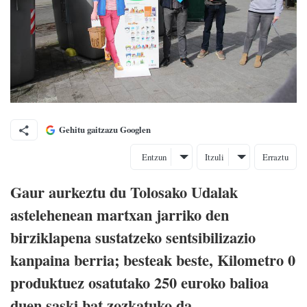
Gehitu gaitzazu Googlen
Entzun
Itzuli
Erraztu
Gaur aurkeztu du Tolosako Udalak
astelehenean martxan jarriko den
birziklapena sustatzeko sentsibilizazio
kanpaina berria; besteak beste, Kilometro 0
produktuez osatutako 250 euroko balioa
duen saski bat zozkatuko da.