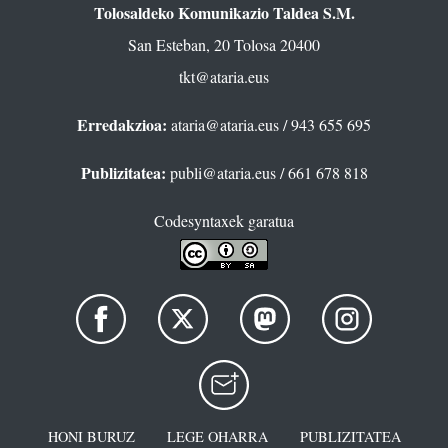
Tolosaldeko Komunikazio Taldea S.M.
San Esteban, 20 Tolosa 20400
tkt@ataria.eus
Erredakzioa:
ataria@ataria.eus
/ 943 655 695
Publizitatea:
publi@ataria.eus
/ 661 678 818
Codesyntaxek garatua
HONI BURUZ
LEGE OHARRA
PUBLIZITATEA