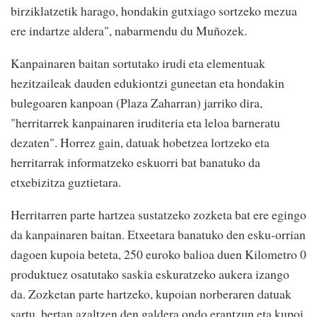
birziklatzetik harago, hondakin gutxiago sortzeko mezua
ere indartze aldera", nabarmendu du Muñozek.
Kanpainaren baitan sortutako irudi eta elementuak
hezitzaileak dauden edukiontzi guneetan eta hondakin
bulegoaren kanpoan (Plaza Zaharran) jarriko dira,
"herritarrek kanpainaren iruditeria eta leloa barneratu
dezaten". Horrez gain, datuak hobetzea lortzeko eta
herritarrak informatzeko eskuorri bat banatuko da
etxebizitza guztietara.
Herritarren parte hartzea sustatzeko zozketa bat ere egingo
da kanpainaren baitan. Etxeetara banatuko den esku-orrian
dagoen kupoia beteta, 250 euroko balioa duen Kilometro 0
produktuez osatutako saskia eskuratzeko aukera izango
da. Zozketan parte hartzeko, kupoian norberaren datuak
sartu, bertan azaltzen den galdera ondo erantzun eta kupoi