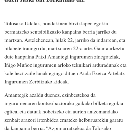
Tolosako Udalak, hondakinen birziklapen egokia
bermatzeko sentsibilizazio kanpaina berria jarriko du
martxan. Astelehenean, hilak 22, jarriko da indarrean, eta
hilabete iraungo du, martxoaren 22ra arte. Gaur aurkeztu
dute kanpaina Patxi Amantegi ingurumen zinegotziak,
Iñigo Muñoz ingurumen arloko teknikari arduradunak eta
kale hezitzaile lanak egingo dituen Aiala Ezeiza Artelatz
Ingurumen Zerbitzuko kideak.
Amantegik azaldu duenez, ezinbestekoa da
ingurumenaren kontserbaziorako gaikako bilketa egokia
egitea, eta datuak hobetzeko eta aurten antzemandako
zenbait arazori irtenbidea emateko helburuarekin garatu
da kanpaina berria. “Azpimarratzekoa da Tolosako