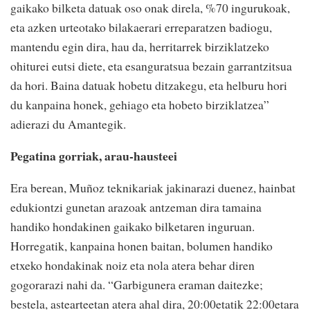
gaikako bilketa datuak oso onak direla, %70 ingurukoak,
eta azken urteotako bilakaerari erreparatzen badiogu,
mantendu egin dira, hau da, herritarrek birziklatzeko
ohiturei eutsi diete, eta esanguratsua bezain garrantzitsua
da hori. Baina datuak hobetu ditzakegu, eta helburu hori
du kanpaina honek, gehiago eta hobeto birziklatzea”
adierazi du Amantegik.
Pegatina gorriak, arau-hausteei
Era berean, Muñoz teknikariak jakinarazi duenez, hainbat
edukiontzi gunetan arazoak antzeman dira tamaina
handiko hondakinen gaikako bilketaren inguruan.
Horregatik, kanpaina honen baitan, bolumen handiko
etxeko hondakinak noiz eta nola atera behar diren
gogorarazi nahi da. “Garbigunera eraman daitezke;
bestela, astearteetan atera ahal dira, 20:00etatik 22:00etara