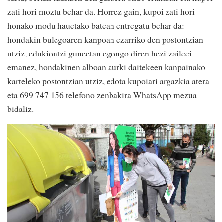
zati hori moztu behar da. Horrez gain, kupoi zati hori
honako modu hauetako batean entregatu behar da:
hondakin bulegoaren kanpoan ezarriko den postontzian
utziz, edukiontzi guneetan egongo diren hezitzaileei
emanez, hondakinen alboan aurki daitekeen kanpainako
karteleko postontzian utziz, edota kupoiari argazkia atera
eta 699 747 156 telefono zenbakira WhatsApp mezua
bidaliz.