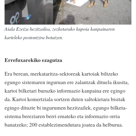
Aiala Ezeiza hezitzailea, zozketarako kupoia kanpainaren
karteleko postontzira botatzen.
Errefuxarekiko ezagutza
Era berean, merkataritza-sektoreak kartoiak biltzeko
egungo sistemaren inguruan ere zalantzak dituela ikusita,
kartoi bilketari buruzko informazio kanpaina ere egingo
da. Kartoi komertziala sortzen duten saltokietara bisitak
egingo dituzte bi ingurumen hezitzailek, egungo bilketa-
sistema bereziaren berri emateko eta informazio orria
banatzeko; 200 establezimendutara joatea da helburua.