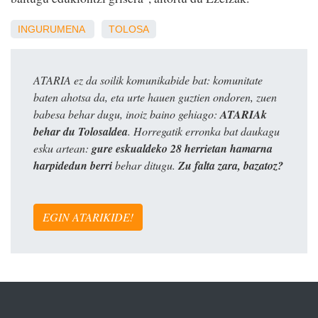
INGURUMENA
TOLOSA
ATARIA ez da soilik komunikabide bat: komunitate
baten ahotsa da, eta urte hauen guztien ondoren, zuen
babesa behar dugu, inoiz baino gehiago:
ATARIAk
behar du Tolosaldea
. Horregatik erronka bat daukagu
esku artean:
gure eskualdeko 28 herrietan hamarna
harpidedun berri
behar ditugu.
Zu falta zara, bazatoz?
EGIN ATARIKIDE!