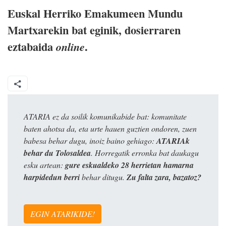
Euskal Herriko Emakumeen Mundu
Martxarekin bat eginik, dosierraren
eztabaida
.
online
ATARIA ez da soilik komunikabide bat: komunitate
baten ahotsa da, eta urte hauen guztien ondoren, zuen
babesa behar dugu, inoiz baino gehiago:
ATARIAk
behar du Tolosaldea
. Horregatik erronka bat daukagu
esku artean:
gure eskualdeko 28 herrietan hamarna
harpidedun berri
behar ditugu.
Zu falta zara, bazatoz?
EGIN ATARIKIDE!