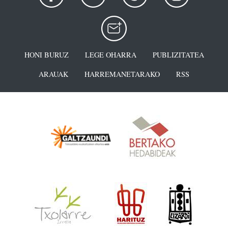
HONI BURUZ
LEGE OHARRA
PUBLIZITATEA
ARAUAK
HARREMANETARAKO
RSS