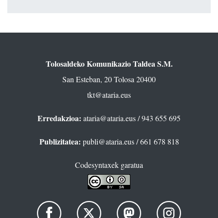
Tolosaldeko Komunikazio Taldea S.M.
San Esteban, 20 Tolosa 20400
tkt@ataria.eus
Erredakzioa:
ataria@ataria.eus
/ 943 655 695
Publizitatea:
publi@ataria.eus
/ 661 678 818
Codesyntaxek garatua