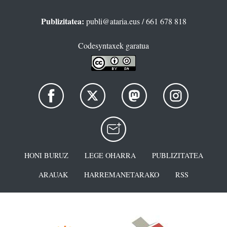
Publizitatea:
publi@ataria.eus
/ 661 678 818
Codesyntaxek garatua
HONI BURUZ
LEGE OHARRA
PUBLIZITATEA
ARAUAK
HARREMANETARAKO
RSS