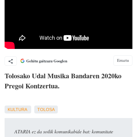
Erraztu
Gehitu gaitzazu Googlen
Tolosako Udal Musika Bandaren 2020ko
Pregoi Kontzertua.
KULTURA
TOLOSA
ATARIA ez da soilik komunikabide bat: komunitate