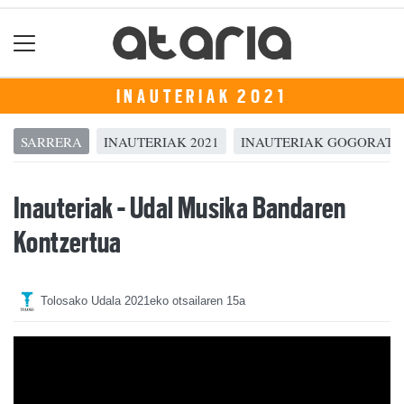
INAUTERIAK 2021
SARRERA
INAUTERIAK 2021
INAUTERIAK GOGORATZ
Inauteriak - Udal Musika Bandaren
Kontzertua
Tolosako Udala
2021eko otsailaren 15a