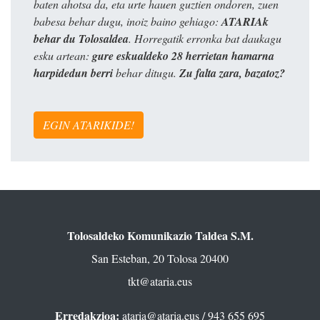
baten ahotsa da, eta urte hauen guztien ondoren, zuen
babesa behar dugu, inoiz baino gehiago:
ATARIAk
behar du Tolosaldea
. Horregatik erronka bat daukagu
esku artean:
gure eskualdeko 28 herrietan hamarna
harpidedun berri
behar ditugu.
Zu falta zara, bazatoz?
EGIN ATARIKIDE!
Tolosaldeko Komunikazio Taldea S.M.
San Esteban, 20 Tolosa 20400
tkt@ataria.eus
Erredakzioa:
ataria@ataria.eus
/ 943 655 695