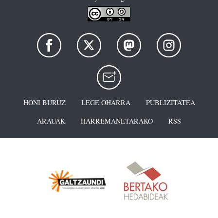
HONI BURUZ
LEGE OHARRA
PUBLIZITATEA
ARAUAK
HARREMANETARAKO
RSS