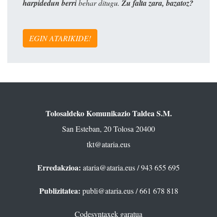
harpidedun berri
behar ditugu.
Zu falta zara, bazatoz?
EGIN ATARIKIDE!
Tolosaldeko Komunikazio Taldea S.M.
San Esteban, 20 Tolosa 20400
tkt@ataria.eus
Erredakzioa:
ataria@ataria.eus
/ 943 655 695
Publizitatea:
publi@ataria.eus
/ 661 678 818
Codesyntaxek garatua