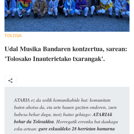
TOLOSA
Udal Musika Bandaren kontzertua, sarean:
'Tolosako Inauterietako txarangak'.
ATARIA ez da soilik komunikabide bat: komunitate
baten ahotsa da, eta urte hauen guztien ondoren, zuen
babesa behar dugu, inoiz baino gehiago:
ATARIAk
behar du Tolosaldea
. Horregatik erronka bat daukagu
esku artean:
gure eskualdeko 28 herrietan hamarna