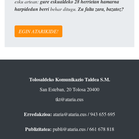
esku artean:
gure eskualdeko 28 herrietan hamarna
harpidedun berri
behar ditugu.
Zu falta zara, bazatoz?
EGIN ATARIKIDE!
Tolosaldeko Komunikazio Taldea S.M.
San Esteban, 20 Tolosa 20400
tkt@ataria.eus
Erredakzioa:
ataria@ataria.eus
/ 943 655 695
Publizitatea:
publi@ataria.eus
/ 661 678 818