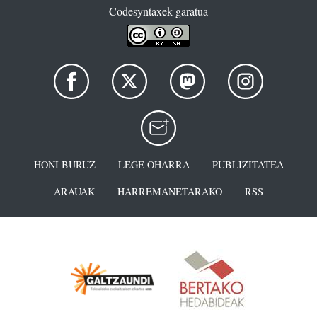
Codesyntaxek garatua
HONI BURUZ
LEGE OHARRA
PUBLIZITATEA
ARAUAK
HARREMANETARAKO
RSS