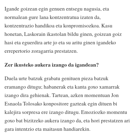
Igande goizean egin genuen entsegu nagusia, eta
normalean gure lana kontzentratua izaten da,
kontzentrazio handikoa eta konpromisozkoa. Kasu
honetan, Laskorain ikastolan bildu ginen, goizean goiz
hasi eta eguerdira arte jo eta su aritu ginen igandeko
errepertorio zoragarria prestatzen.
Zer ikusteko aukera izango da igandean?
Duela urte batzuk grabatu genituen pieza batzuk
eramango ditugu; habanerak eta kanta goxo xamarrak
izango dira gehienak. Tartean, azken momentuan Jon
Esnaola Tolosako konpositore gazteak egin dituen bi
kalejira sorpresa ere izango ditugu. Emoziozko momentu
goxo bat bizitzeko aukera izango da, eta hori prestatzen ari
gara intentzio eta maitasun handiarekin.