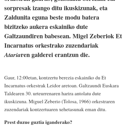
sorpresak izango ditu ikuskizunak, eta
Zaldunita eguna beste modu batera
bizitzeko aukera eskainiko dute
Galtzaundiren babesean. Migel Zeberiok Et
Incarnatus orkestrako zuzendariak
ren galderei erantzun die.
Ataria
Gaur, 12:00etan, kontzertu berezia eskainiko du Et
Incarnatus orkestrak Leidor aretoan. Galtzaundi Euskara
Taldearen 30. urteurrenaren harira antolatu dute
ikuskizuna. Miguel Zeberio (Tolosa, 1966) orkestraren
zuzendariak kontzertuaren xehetasunak eman ditu.
Prest duzue guztia iganderako?