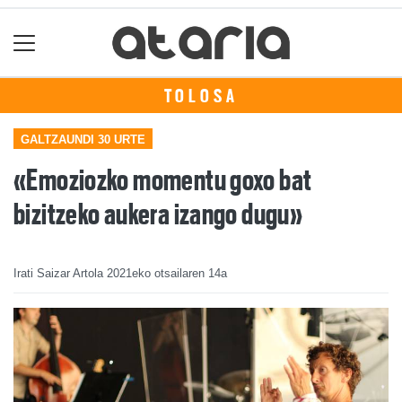
TOLOSA
GALTZAUNDI 30 URTE
«Emoziozko momentu goxo bat
bizitzeko aukera izango dugu»
Irati Saizar Artola
2021eko otsailaren 14a