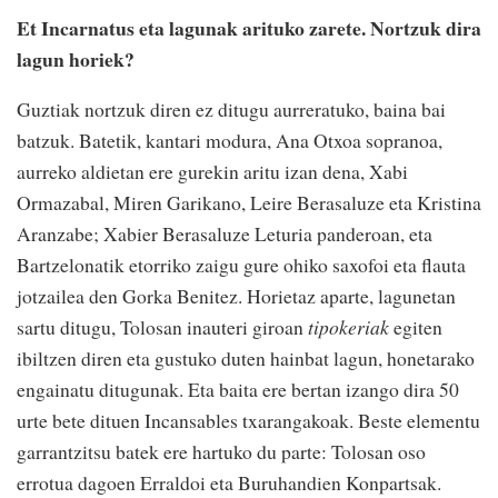
Et Incarnatus eta lagunak arituko zarete. Nortzuk dira
lagun horiek?
Guztiak nortzuk diren ez ditugu aurreratuko, baina bai
batzuk. Batetik, kantari modura, Ana Otxoa sopranoa,
aurreko aldietan ere gurekin aritu izan dena, Xabi
Ormazabal, Miren Garikano, Leire Berasaluze eta Kristina
Aranzabe; Xabier Berasaluze Leturia panderoan, eta
Bartzelonatik etorriko zaigu gure ohiko saxofoi eta flauta
jotzailea den Gorka Benitez. Horietaz aparte, lagunetan
sartu ditugu, Tolosan inauteri giroan
tipokeriak
egiten
ibiltzen diren eta gustuko duten hainbat lagun, honetarako
engainatu ditugunak. Eta baita ere bertan izango dira 50
urte bete dituen Incansables txarangakoak. Beste elementu
garrantzitsu batek ere hartuko du parte: Tolosan oso
errotua dagoen Erraldoi eta Buruhandien Konpartsak.