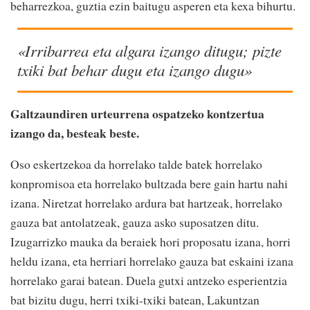
beharrezkoa, guztia ezin baitugu asperen eta kexa bihurtu.
«Irribarrea eta algara izango ditugu; pizte
txiki bat behar dugu eta izango dugu»
Galtzaundiren urteurrena ospatzeko kontzertua
izango da, besteak beste.
Oso eskertzekoa da horrelako talde batek horrelako
konpromisoa eta horrelako bultzada bere gain hartu nahi
izana. Niretzat horrelako ardura bat hartzeak, horrelako
gauza bat antolatzeak, gauza asko suposatzen ditu.
Izugarrizko mauka da beraiek hori proposatu izana, horri
heldu izana, eta herriari horrelako gauza bat eskaini izana
horrelako garai batean. Duela gutxi antzeko esperientzia
bat bizitu dugu, herri txiki-txiki batean, Lakuntzan