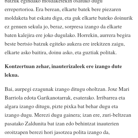
batzuk egindako moldaketekin osatuko dugu
errepertorioa. Era berean, elkarte batek bere piezaren
moldaketa bat eskatu digu, eta guk elkarte bateko doinurik
ez genuen sekula jo, beraz, sorpresa izango da elkarte
baten kalejira ere joko dugulako. Horrekin, aurrera begira
beste bertsio batzuk egiteko aukera ere irekitzen zaigu,
elkarte asko baitira, doinu asko, eta guztiak politak.
Kontzertuan zehar, inauterizaleek ere izango dute
lekua.
Bai, aurpegi ezagunak izango ditugu oholtzan. Joxe Mari
Barriola edota Garikanotarrak, esaterako. Irribarrea eta
algara izango ditugu, pizte pixka bat behar dugu eta
izango dugu. Merezi dugu gainera; izan ere, zuri-beltzean
pasatako Zaldunita bat izan edo behintzat inauterien
oroitzapen berezi hori jasotzea polita izango da,