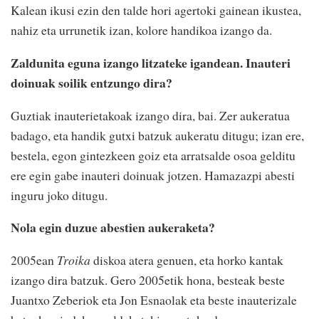
Kalean ikusi ezin den talde hori agertoki gainean ikustea,
nahiz eta urrunetik izan, kolore handikoa izango da.
Zaldunita eguna izango litzateke igandean. Inauteri
doinuak soilik entzungo dira?
Guztiak inauterietakoak izango dira, bai. Zer aukeratua
badago, eta handik gutxi batzuk aukeratu ditugu; izan ere,
bestela, egon gintezkeen goiz eta arratsalde osoa gelditu
ere egin gabe inauteri doinuak jotzen. Hamazazpi abesti
inguru joko ditugu.
Nola egin duzue abestien aukeraketa?
2005ean
Troika
diskoa atera genuen, eta horko kantak
izango dira batzuk. Gero 2005etik hona, besteak beste
Juantxo Zeberiok eta Jon Esnaolak eta beste inauterizale