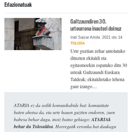
Erlazionatuak
Galtzaundiren 30.
urteurrena inauteri doinuz
Irati Saizar Artola
2021 ots 14
TOLOSA
Urte guztian zehar antolatuko
dituzten ekitaldi eta
egitasmoekin ospatuko ditu 30
urteak Galtzaundi Euskara
Taldeak; ekitaldietako lehena
gaur izango…
ATARIA ez da soilik komunikabide bat: komunitate
baten ahotsa da, eta urte hauen guztien ondoren, zuen
babesa behar dugu, inoiz baino gehiago:
ATARIAk
behar du Tolosaldea
. Horregatik erronka bat daukagu