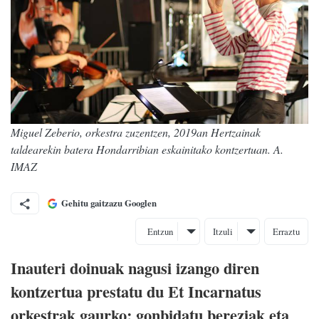
Miguel Zeberio, orkestra zuzentzen, 2019an Hertzainak
taldearekin batera Hondarribian eskainitako kontzertuan. A.
IMAZ
Gehitu gaitzazu Googlen
Entzun
Itzuli
Erraztu
Inauteri doinuak nagusi izango diren
kontzertua prestatu du Et Incarnatus
orkestrak gaurko; gonbidatu bereziak eta