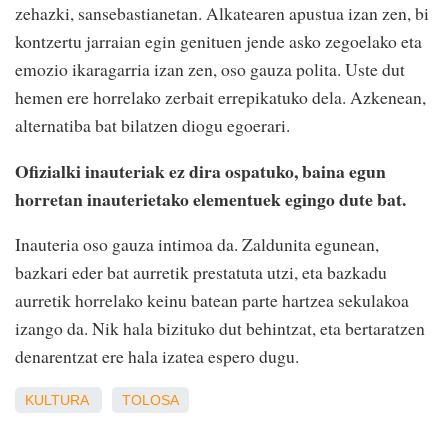
zehazki, sansebastianetan. Alkatearen apustua izan zen, bi
kontzertu jarraian egin genituen jende asko zegoelako eta
emozio ikaragarria izan zen, oso gauza polita. Uste dut
hemen ere horrelako zerbait errepikatuko dela. Azkenean,
alternatiba bat bilatzen diogu egoerari.
Ofizialki inauteriak ez dira ospatuko, baina egun
horretan inauterietako elementuek egingo dute bat.
Inauteria oso gauza intimoa da. Zaldunita egunean,
bazkari eder bat aurretik prestatuta utzi, eta bazkadu
aurretik horrelako keinu batean parte hartzea sekulakoa
izango da. Nik hala bizituko dut behintzat, eta bertaratzen
denarentzat ere hala izatea espero dugu.
KULTURA
TOLOSA