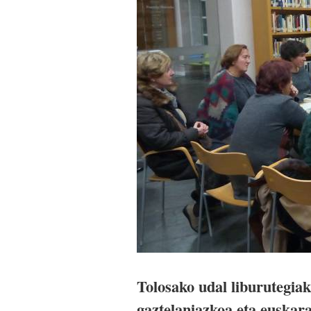
Tolosako udal liburutegiak
gaztelaniazkoa eta euskar