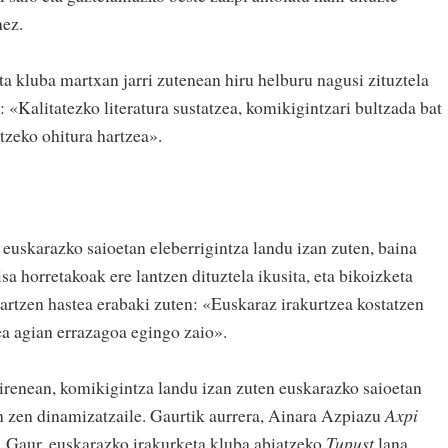
nez.
ta kluba martxan jarri zutenean hiru helburu nagusi zituztela
 «Kalitatezko literatura sustatzea, komikigintzari bultzada bat
tzeko ohitura hartzea».
 euskarazko saioetan eleberrigintza landu izan zuten, baina
sa horretakoak ere lantzen dituztela ikusita, eta bikoizketa
jartzen hastea erabaki zuten: «Euskaraz irakurtzea kostatzen
zea agian errazagoa egingo zaio».
zirenean, komikigintza landu izan zuten euskarazko saioetan
n zen dinamizatzaile. Gaurtik aurrera, Ainara Azpiazu
Axpi
. Gaur, euskarazko irakurketa kluba abiatzeko
Tupust
lana