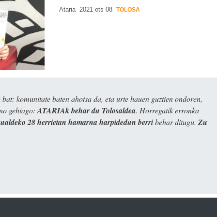
Ataria
2021 ots 08
TOLOSA
bat: komunitate baten ahotsa da, eta urte hauen guztien ondoren,
ino gehiago:
ATARIAk behar du Tolosaldea
. Horregatik erronka
kualdeko 28 herrietan hamarna harpidedun berri
behar ditugu.
Zu