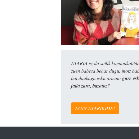
ATARIA ez da soilik komunikabide 
zuen babesa behar dugu, inoiz ba
bat daukagu esku artean:
gure es
falta zara, bazatoz?
EGIN ATARIKIDE!