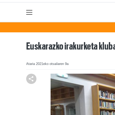
Euskarazko irakurketa klub
Ataria
2021eko otsailaren 9a