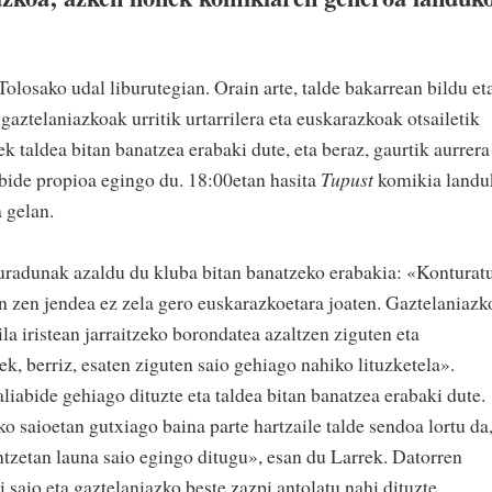
olosako udal liburutegian. Orain arte, talde bakarrean bildu et
 gaztelaniazkoak urritik urtarrilera eta euskarazkoak otsailetik
 taldea bitan banatzea erabaki dute, eta beraz, gaurtik aurrera
bide propioa egingo du. 18:00etan hasita
Tupust
komikia landu
a gelan.
duradunak azaldu du kluba bitan banatzeko erabakia: «Konturat
en zen jendea ez zela gero euskarazkoetara joaten. Gaztelaniazk
la iristean jarraitzeko borondatea azaltzen ziguten eta
k, berriz, esaten ziguten saio gehiago nahiko lituzketela».
iabide gehiago dituzte eta taldea bitan banatzea erabaki dute.
o saioetan gutxiago baina parte hartzaile talde sendoa lortu da
ntzetan launa saio egingo ditugu», esan du Larrek. Datorren
i saio eta gaztelaniazko beste zazpi antolatu nahi dituzte