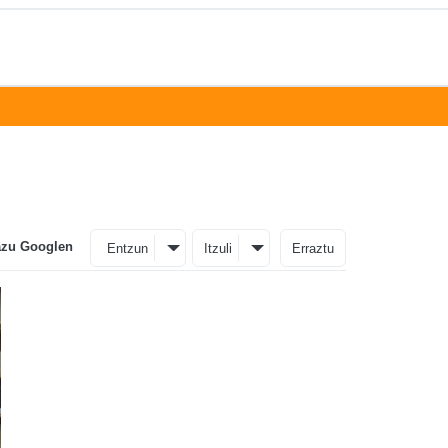
azu Googlen
Entzun
Itzuli
Erraztu