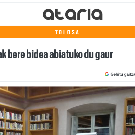
TOLOSA
ak bere bidea abiatuko du gaur
Gehitu gaitz