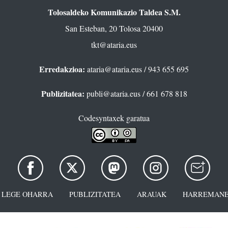
Tolosaldeko Komunikazio Taldea S.M.
San Esteban, 20 Tolosa 20400
tkt@ataria.eus
Erredakzioa:
ataria@ataria.eus
/ 943 655 695
Publizitatea:
publi@ataria.eus
/ 661 678 818
Codesyntaxek garatua
LEGE OHARRA
PUBLIZITATEA
ARAUAK
HARREMANE