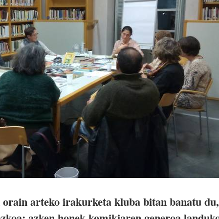
 orain arteko irakurketa kluba bitan banatu du,
azkoa; azken honek komikiaren generoa landuk