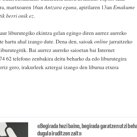
ira, martxoaren 16an
Antzara eguna
, apirilaren 13an
Emakume
ik berri onik ez
.
ur liburutegiko ekintza gelan egingo diren aurrez aurreko
te hartu ahal izango dute. Dena den, saioak
online
jarraitzeko
iburutegitik. Bai aurrez aurreko saioetan bai Internet
4 62 telefono zenbakira deitu beharko da edo liburutegira
rriz gero, irakurleek aztergai izango den liburua etxera
«Begirada hezi baino, begirada garatzen utzi beh
dugula iruditzen zait»