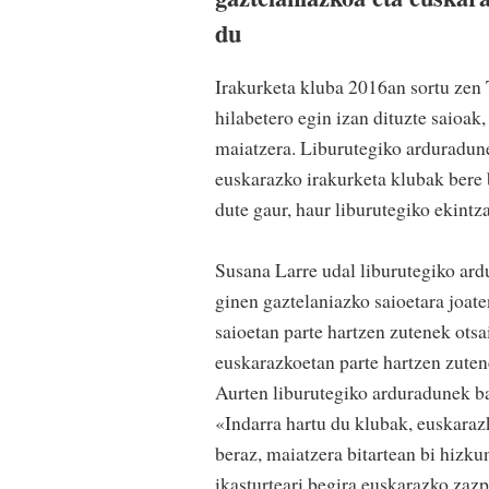
du
Irakurketa kluba 2016an sortu zen T
hilabetero egin izan dituzte saioak,
maiatzera. Liburutegiko arduradunek
euskarazko irakurketa klubak bere 
dute gaur, haur liburutegiko ekintz
Susana Larre udal liburutegiko ar
ginen gaztelaniazko saioetara joat
saioetan parte hartzen zutenek otsai
euskarazkoetan parte hartzen zutene
Aurten liburutegiko arduradunek bal
«Indarra hartu du klubak, euskarazk
beraz, maiatzera bitartean bi hizku
ikasturteari begira euskarazko zazp