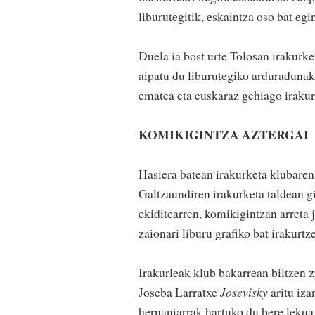
liburutegitik, eskaintza oso bat egi
Duela ia bost urte Tolosan irakurke
aipatu du liburutegiko arduradunak:
ematea eta euskaraz gehiago irakur
KOMIKIGINTZA AZTERGAI
Hasiera batean irakurketa klubaren
Galtzaundiren irakurketa taldean gi
ekiditearren, komikigintzan arreta 
zaionari liburu grafiko bat irakurt
Irakurleak klub bakarrean biltzen 
Joseba Larratxe
Josevisky
aritu iza
hernaniarrak hartuko du bere lekua